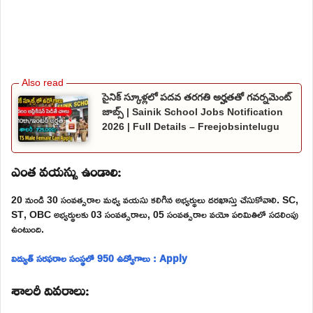
సైనిక్ స్కూళ్లలో పదవ తరగతి అర్హతతో గవర్నమెంట్
జాబ్స్ | Sainik School Jobs Notification
2026 | Full Details – Freejobsintelugu
ఎంత వయస్సు ఉండాలి:
20 నుండి 30 సంవత్సరాల మధ్య వయసు కలిగిన అభ్యర్థులు దరఖాస్తు చేసుకోవాలి. SC,
ST, OBC అభ్యర్థులకు 03 సంవత్సరాలు, 05 సంవత్సరాల వయో పరిమితిలో సడలింపు
ఉంటుంది.
విద్యుత్ సరఫరాల సంస్థలో 950 ఉద్యోగాలు : Apply
శాలరీ వివరాలు: