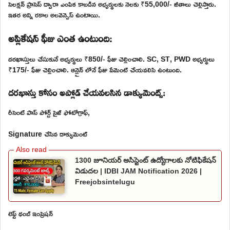
సెలక్షన్ ప్రాసెస్ ద్వారా ఎంపిక కాబడిన అభ్యర్థులకు నెలకు ₹55,000/- జీతాలు చెల్లిస్తారు.
ఇతర అన్ని రకాల అలవెన్సెస్ ఉంటాయి.
అప్లికేషన్ ఫీజు ఎంత ఉంటుంది:
దరఖాస్తులు చేసుకునే అభ్యర్థులు ₹850/- ఫీజు చెల్లించాలి. SC, ST, PWD అభ్యర్థులు
₹175/- ఫీజు చెల్లించాలి. ఆన్లైన్ లోనే ఫీజు పేమెంట్ చేయవలిసి ఉంటుంది.
దరఖాస్తు కోసం అప్లోడ్ చేయవలసిన డాక్యుమెంట్స్:
రీసెంట్ పాస్ పోర్ట్ సైజ్ ఫోటోగ్రాఫ్,
Signature చేసిన డాక్యుమెంట్
1300 జూనియర్ అసిస్టెంట్ ఉద్యోగాలకు నోటిఫికేషన్
విడుదల | IDBI JAM Notification 2026 |
Freejobsintelugu
లెఫ్ట్ థంబ్ ఇంప్రెషన్