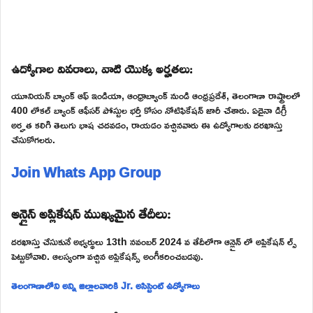
ఉద్యోగాల వివరాలు, వాటి యొక్క అర్హతలు:
యూనియన్ బ్యాంక్ ఆఫ్ ఇండియా, ఆంధ్రాబ్యాంక్ నుండి ఆంధ్రప్రదేశ్, తెలంగాణా రాష్ట్రాలలో
400 లోకల్ బ్యాంక్ ఆఫీసర్ పోస్టుల భర్తీ కోసం నోటిఫికేషన్ జారీ చేశారు. ఏదైనా డిగ్రీ
అర్హత కలిగి తెలుగు భాష చదవడం, రాయడం వచ్చినవారు ఈ ఉద్యోగాలకు దరఖాస్తు
చేసుకోగలరు.
Join Whats App Group
ఆన్లైన్ అప్లికేషన్ ముఖ్యమైన తేదీలు:
దరఖాస్తు చేసుకునే అభ్యర్థులు 13th నవంబర్ 2024 వ తేదీలోగా ఆన్లైన్ లో అప్లికేషన్ ల్స్
పెట్టుకోవాలి. ఆలస్యంగా వచ్చిన అప్లికేషన్స్ అంగీకరించబడవు.
తెలంగాణాలోని అన్ని జిల్లాలవారికి Jr. అసిస్టెంట్ ఉద్యోగాలు