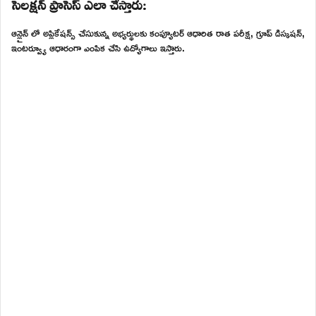
సెలక్షన్ ప్రాసెస్ ఎలా చేస్తారు:
ఆన్లైన్ లో అప్లికేషన్స్ చేసుకున్న అభ్యర్థులకు కంప్యూటర్ ఆధారిత రాత పరీక్ష, గ్రూప్ డిస్కషన్,
ఇంటర్వ్యూ ఆధారంగా ఎంపిక చేసి ఉద్యోగాలు ఇస్తారు.