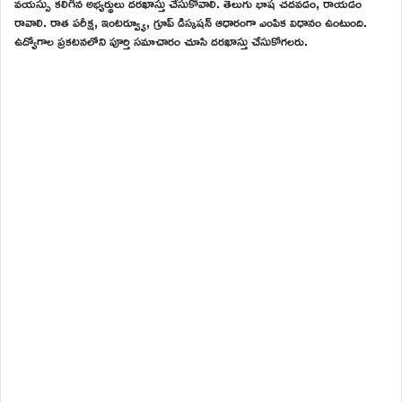
వయస్సు కలిగిన అభ్యర్థులు దరఖాస్తు చేసుకోవాలి. తెలుగు భాష చదవడం, రాయడం
రావాలి. రాత పరీక్ష, ఇంటర్వ్యూ, గ్రూప్ డిస్కషన్ ఆధారంగా ఎంపిక విధానం ఉంటుంది.
ఉద్యోగాల ప్రకటనలోని పూర్తి సమాచారం చూసి దరఖాస్తు చేసుకోగలరు.