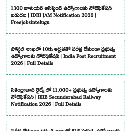
1300 జూనియర్ అసిస్టెంట్ ఉద్యోగాలకు నోటిఫికేషన్
విడుదల | IDBI JAM Notification 2026 |
Freejobsintelugu
పోస్టల్ శాఖలో 10th అర్హతతో పరీక్ష లేకుండా ప్రభుత్వ
ఉద్యోగాలకు నోటిఫికేషన్ | India Post Recruitment
2026 | Full Details
సికింద్రాబాద్ రైల్వే లో 11,000+ ప్రభుత్వ ఉద్యోగాలకు
నోటిఫికేషన్ | RRB Secunderabad Railway
Notification 2026 | Full Details
పరీక్ష లేకుండా విద్యుత్ శాఖలో 515 ప్రభుత్వ ఉద్యోగాలకు