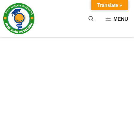
Skip
Translate »
to
content
MENU