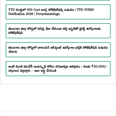
TTD సంస్థలో 303 Govt జాబ్స్ నోటిఫికేషన్స్ విడుదల | TTD SVIMS
Notification 2026 | Freejobsintelugu
తెలంగాణ జిల్లా కోర్టులో పరీక్ష, ఫీజు లేకుండా టెన్త్ అర్హతతో డైరెక్ట్ ఉద్యోగాలకు
నోటిఫికేషన్
తెలంగాణ జిల్లా కోర్టులో జూనియర్ అసిస్టెంట్ ఉద్యోగాల భర్తీకి నోటిఫికేషన్ విడుదల
చేశారు
ఇంటి నుండి పనిచేసే ఇంటర్న్షిప్ కోసం దరఖాస్తుల ఆహ్వానం : నెలకు ₹20,000/-
stipend చెల్లిస్తారు – ఇలా అప్లై చేయండి