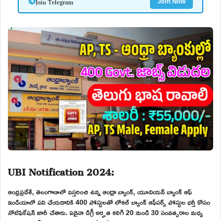
Join Telegram
Join Now
UBI Notification 2024:
ఆంధ్రప్రదేశ్, తెలంగాణాలో విస్తరించి ఉన్న ఆంధ్రా బ్యాంక్, యూనియన్ బ్యాంక్ ఆఫ్
ఇండియాలో పని చేయడానికి 400 పోస్టులతో లోకల్ బ్యాంక్ ఆఫీసర్స్ పోస్టుల భర్తీ కోసం
నోటిఫికేషన్ జారీ చేశారు. ఏదైనా డిగ్రీ అర్హత కలిగి 20 నుండి 30 సంవత్సరాల మధ్య