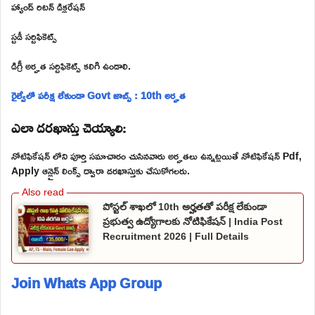
హ్యాండ్ రిటన్ డిక్లరేషన్
స్టడీ సర్టిఫికెట్స్
డిగ్రీ అర్హత సర్టిఫికెట్స్ కలిగి ఉండాలి.
రైల్వేలో పరీక్ష లేకుండా Govt జాబ్స్ : 10th అర్హత
ఎలా దరఖాస్తు చెయ్యాలి:
నోటిఫికేషన్ లోని పూర్తి సమాచారం చుసినవారు అర్హతలు ఉన్నట్లయితే నోటిఫికేషన్ Pdf,
Apply ఆన్లైన్ లింక్స్ ద్వారా దరఖాస్తుకు చేసుకోగలరు.
పోస్టల్ శాఖలో 10th అర్హతతో పరీక్ష లేకుండా
ప్రభుత్వ ఉద్యోగాలకు నోటిఫికేషన్ | India Post
Recruitment 2026 | Full Details
Join Whats App Group