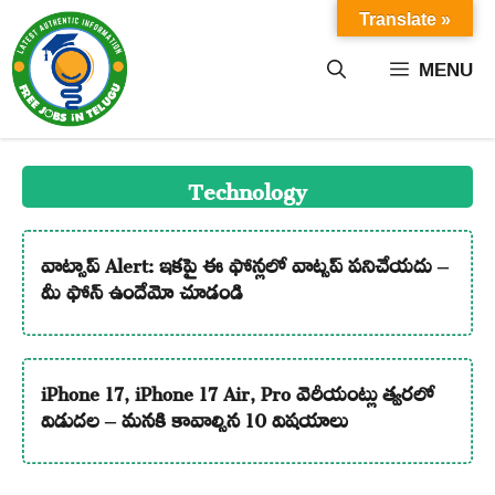
Skip
Translate »
to
content
MENU
Technology
వాట్సాప్ Alert: ఇకపై ఈ ఫోన్లలో వాట్సప్ పనిచేయదు –
మీ ఫోన్ ఉందేమో చూడండి
iPhone 17, iPhone 17 Air, Pro వెరీయంట్లు త్వరలో
విడుదల – మనకి కావాల్సిన 10 విషయాలు