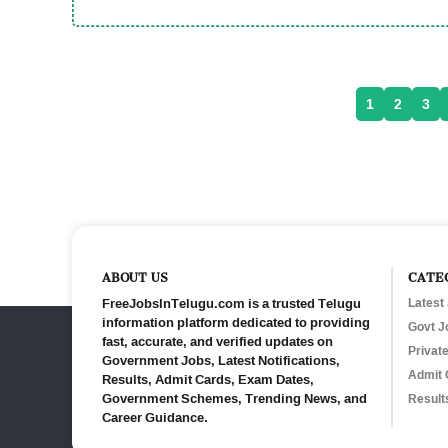
1
2
3
ABOUT US
CATE
FreeJobsInTelugu.com is a trusted Telugu
Latest
information platform dedicated to providing
Govt J
fast, accurate, and verified updates on
Privat
Government Jobs, Latest Notifications,
Admit 
Results, Admit Cards, Exam Dates,
Government Schemes, Trending News, and
Result
Career Guidance.