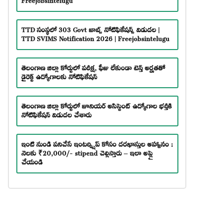
TTD సంస్థలో 303 Govt జాబ్స్ నోటిఫికేషన్స్ విడుదల |
TTD SVIMS Notification 2026 | Freejobsintelugu
తెలంగాణ జిల్లా కోర్టులో పరీక్ష, ఫీజు లేకుండా టెన్త్ అర్హతతో
డైరెక్ట్ ఉద్యోగాలకు నోటిఫికేషన్
తెలంగాణ జిల్లా కోర్టులో జూనియర్ అసిస్టెంట్ ఉద్యోగాల భర్తీకి
నోటిఫికేషన్ విడుదల చేశారు
ఇంటి నుండి పనిచేసే ఇంటర్న్షిప్ కోసం దరఖాస్తుల ఆహ్వానం :
నెలకు ₹20,000/- stipend చెల్లిస్తారు – ఇలా అప్లై
చేయండి