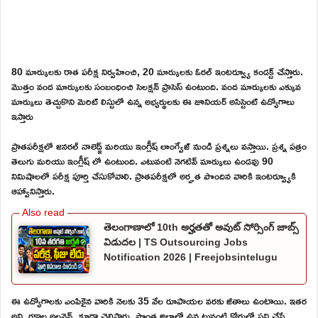
80 మార్కులకు రాత పరీక్ష నిర్వహించి, 20 మార్కులకు ఓరల్ ఇంటర్వ్యూ కండక్ట్ చేస్తారు.
మొత్తం వంద మార్కులకు సంబంధించి సెలక్షన్ ప్రాసెస్ ఉంటుంది. వంద మార్కులకు ఎక్కువ
మార్కులు తెచ్చుకొని మెరిట్ లిస్టులో ఉన్న అభ్యర్థులకు ఈ జూనియర్ అసిస్టెంట్ ఉద్యోగాలు
ఇస్తారు
ప్రాతపరీక్షలో జనరల్ నాలెడ్జ్ మరియు ఇంగ్లీష్ లాంగ్వేజ్ నుండి ప్రశ్నలు వస్తాయి. ప్రశ్న పత్రం
తెలుగు మరియు ఇంగ్లీష్ లో ఉంటుంది. ఎటువంటి నెగటివ్ మార్కులు ఉండవు 90
నిమిషాలలో పరీక్ష పూర్తి చేసుకోవాలి. ప్రాతపరీక్షలో అర్హత పొందిన వారికి ఇంటర్వ్యూకి
ఆహ్వానిస్తారు.
తెలంగాణాలో 10th అర్హతతో అవుట్ సోర్సింగ్ జాబ్స్
విడుదల | TS Outsourcing Jobs
Notification 2026 | Freejobsintelugu
ఈ ఉద్యోగాలకు ఎంపికైన వారికి నెలకు 35 వేల రూపాయల వరకు జీతాలు ఉంటాయి. ఇతర
అన్ని రకాల అలవెన్స్ కూడా చెల్లిస్తారు. సొంత జిల్లాలో ఉన్నటువంటి కోర్టులో పని చేసే