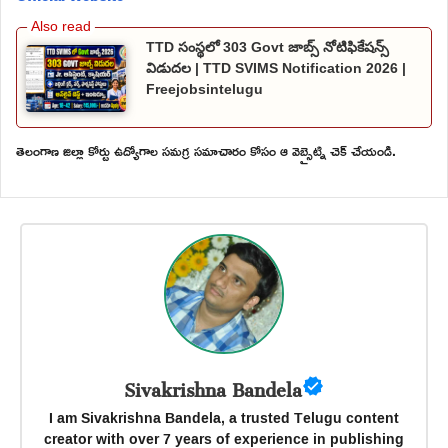
TTD సంస్థలో 303 Govt జాబ్స్ నోటిఫికేషన్స్
విడుదల | TTD SVIMS Notification 2026 |
Freejobsintelugu
తెలంగాణ జిల్లా కోర్టు ఉద్యోగాల సమగ్ర సమాచారం కోసం ఆ వెబ్సైట్ని చెక్ చేయండి.
Sivakrishna Bandela
I am Sivakrishna Bandela, a trusted Telugu content
creator with over 7 years of experience in publishing