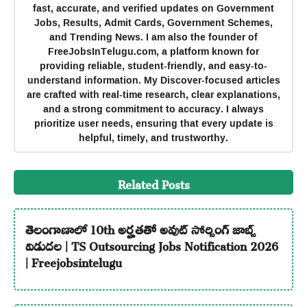
fast, accurate, and verified updates on Government
Jobs, Results, Admit Cards, Government Schemes,
and Trending News. I am also the founder of
FreeJobsInTelugu.com, a platform known for
providing reliable, student-friendly, and easy-to-
understand information. My Discover-focused articles
are crafted with real-time research, clear explanations,
and a strong commitment to accuracy. I always
prioritize user needs, ensuring that every update is
helpful, timely, and trustworthy.
Related Posts
తెలంగాణాలో 10th అర్హతతో అవుట్ సోర్సింగ్ జాబ్స్
విడుదల | TS Outsourcing Jobs Notification 2026
| Freejobsintelugu