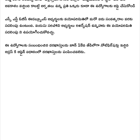
అవకాశం వచ్చింది కాబట్టి అర్హతలు ఉన్న ప్రతి ఒక్కరు కూడా ఈ ఉద్యోగాలకు అప్లై చేసుకోండి
ఎస్సీ ఎస్టీ ఓబీసీ ఈడబ్ల్యూఎస్ అభ్యర్థులకు వయోపరిమితిలో మరో ఐదు సంవత్సరాల వరకు
సడలింపు ఉంటుంది. వయసు సరిపోని అభ్యర్థులు రిజర్వేషన్ ఉన్నవారు ఈ వయోపరిమితి
సడలింపు ని ఉపయోగించుకోవచ్చు.
ఈ ఉద్యోగాలకు సంబంధించిన దరఖాస్తులను జూన్ 18వ తేదీలోగా నోటిఫికేషన్లు ఇచ్చిన
అడ్రస్ కి ఆఫ్లైన్ విధానంలో దరఖాస్తులను పంపించవలెను.