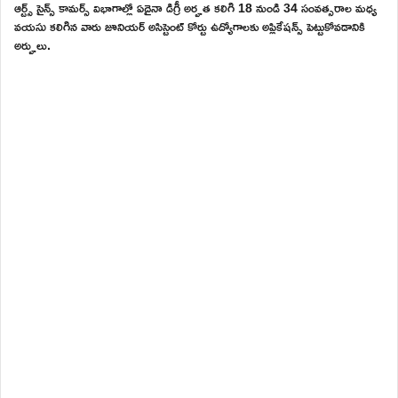
ఆర్ట్స్ సైన్స్ కామర్స్ విభాగాల్లో ఏదైనా డిగ్రీ అర్హత కలిగి 18 నుండి 34 సంవత్సరాల మధ్య
వయసు కలిగిన వారు జూనియర్ అసిస్టెంట్ కోర్టు ఉద్యోగాలకు అప్లికేషన్స్ పెట్టుకోవడానికి
అర్హులు.