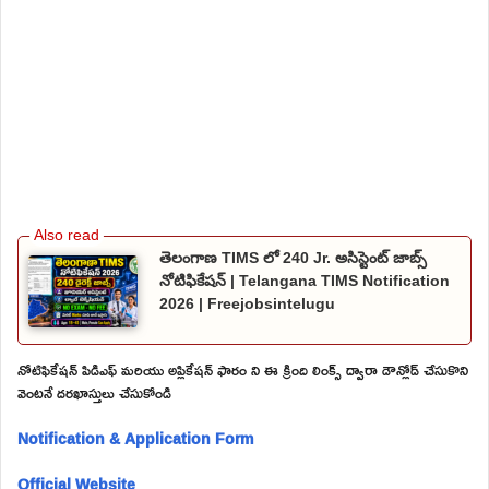
తెలంగాణ TIMS లో 240 Jr. అసిస్టెంట్ జాబ్స్
నోటిఫికేషన్ | Telangana TIMS Notification
2026 | Freejobsintelugu
నోటిఫికేషన్ పిడిఎఫ్ మరియు అప్లికేషన్ ఫారం ని ఈ క్రింది లింక్స్ ద్వారా డౌన్లోడ్ చేసుకొని
వెంటనే దరఖాస్తులు చేసుకోండి
Notification & Application Form
Official Website