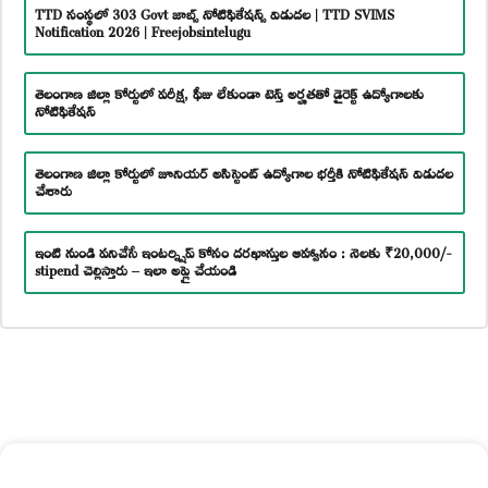
TTD సంస్థలో 303 Govt జాబ్స్ నోటిఫికేషన్స్ విడుదల | TTD SVIMS
Notification 2026 | Freejobsintelugu
తెలంగాణ జిల్లా కోర్టులో పరీక్ష, ఫీజు లేకుండా టెన్త్ అర్హతతో డైరెక్ట్ ఉద్యోగాలకు
నోటిఫికేషన్
తెలంగాణ జిల్లా కోర్టులో జూనియర్ అసిస్టెంట్ ఉద్యోగాల భర్తీకి నోటిఫికేషన్ విడుదల
చేశారు
ఇంటి నుండి పనిచేసే ఇంటర్న్షిప్ కోసం దరఖాస్తుల ఆహ్వానం : నెలకు ₹20,000/-
stipend చెల్లిస్తారు – ఇలా అప్లై చేయండి