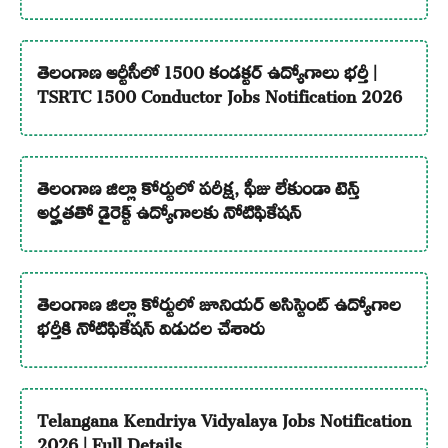
తెలంగాణ ఆర్టీసీలో 1500 కండక్టర్ ఉద్యోగాలు భర్తీ |
TSRTC 1500 Conductor Jobs Notification 2026
తెలంగాణ జిల్లా కోర్టులో పరీక్ష, ఫీజు లేకుండా టెన్త్
అర్హతతో డైరెక్ట్ ఉద్యోగాలకు నోటిఫికేషన్
తెలంగాణ జిల్లా కోర్టులో జూనియర్ అసిస్టెంట్ ఉద్యోగాల
భర్తీకి నోటిఫికేషన్ విడుదల చేశారు
Telangana Kendriya Vidyalaya Jobs Notification
2026 | Full Details