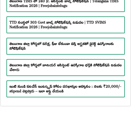
తెలంగాణ TIMS లో 240 Jr. అసిస్టెంట్ జాబ్స్ నోటిఫికేషన్ | Telangana TIMS
Notification 2026 | Freejobsintelugu
TTD సంస్థలో 303 Govt జాబ్స్ నోటిఫికేషన్స్ విడుదల | TTD SVIMS
Notification 2026 | Freejobsintelugu
తెలంగాణ జిల్లా కోర్టులో పరీక్ష, ఫీజు లేకుండా టెన్త్ అర్హతతో డైరెక్ట్ ఉద్యోగాలకు
నోటిఫికేషన్
తెలంగాణ జిల్లా కోర్టులో జూనియర్ అసిస్టెంట్ ఉద్యోగాల భర్తీకి నోటిఫికేషన్ విడుదల
చేశారు
ఇంటి నుండి పనిచేసే ఇంటర్న్షిప్ కోసం దరఖాస్తుల ఆహ్వానం : నెలకు ₹20,000/-
stipend చెల్లిస్తారు – ఇలా అప్లై చేయండి