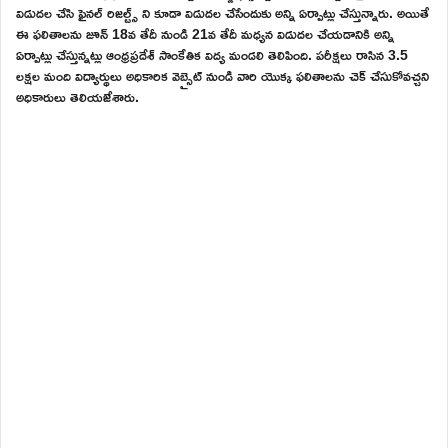
విడుదల చేసి ఫైనల్ రిజల్ట్స్ ని కూడా విడుదల చేసేందుకు అన్ని ఏర్పాట్లు చేస్తున్నారు. అయితే
ఈ ఫలితాలను జూన్ 18వ తేదీ నుండి 21వ తేదీ మధ్యన విడుదల చేయడానికి అన్ని
ఏర్పాట్లు చేస్తున్నట్లు ఆంధ్రప్రదేశ్ సాంకేతిక విద్య మండలి తెలిపింది. పరీక్షలు రాసిన 3.5
లక్షల మంది విద్యార్థులు అధికారిక వెబ్సైట్ నుండి వారి యొక్క ఫలితాలను చెక్ చేసుకోవచ్చని
అధికారులు తెలియజేశారు.