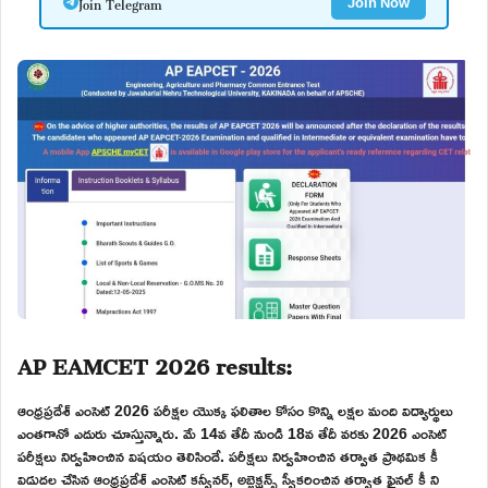
Join Telegram
Join Now
AP EAMCET 2026 results:
ఆంధ్రప్రదేశ్ ఎంసెట్ 2026 పరీక్షల యొక్క ఫలితాల కోసం కొన్ని లక్షల మంది విద్యార్థులు
ఎంతగానో ఎదురు చూస్తున్నారు. మే 14వ తేదీ నుండి 18వ తేదీ వరకు 2026 ఎంసెట్
పరీక్షలు నిర్వహించిన విషయం తెలిసిందే. పరీక్షలు నిర్వహించిన తర్వాత ప్రాథమిక కీ
విడుదల చేసిన ఆంధ్రప్రదేశ్ ఎంసెట్ కన్వీనర్, అబ్జెక్షన్స్ స్వీకరించిన తర్వాత ఫైనల్ కీ ని