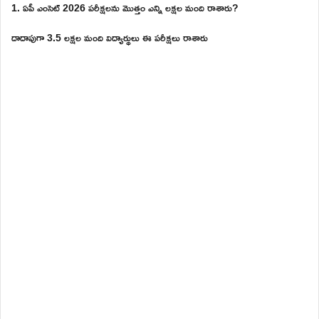
1. ఏపీ ఎంసెట్ 2026 పరీక్షలను మొత్తం ఎన్ని లక్షల మంది రాశారు?
దాదాపుగా 3.5 లక్షల మంది విద్యార్థులు ఈ పరీక్షలు రాశారు