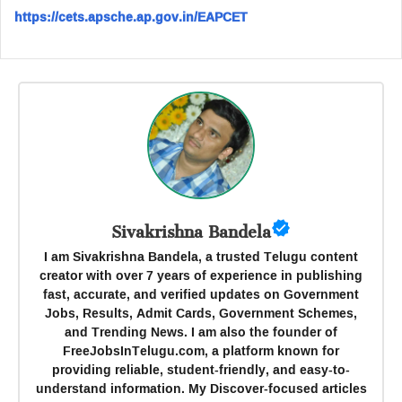
https://cets.apsche.ap.gov.in/EAPCET
Sivakrishna Bandela
I am Sivakrishna Bandela, a trusted Telugu content
creator with over 7 years of experience in publishing
fast, accurate, and verified updates on Government
Jobs, Results, Admit Cards, Government Schemes,
and Trending News. I am also the founder of
FreeJobsInTelugu.com, a platform known for
providing reliable, student-friendly, and easy-to-
understand information. My Discover-focused articles