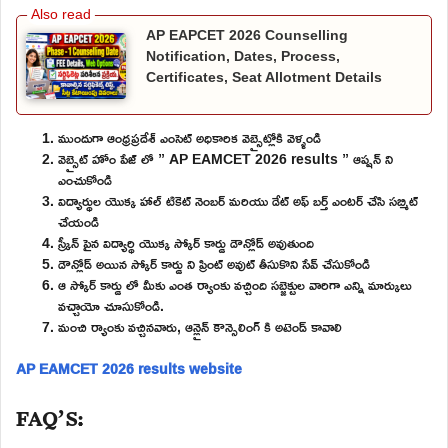
AP EAPCET 2026 Counselling
Notification, Dates, Process,
Certificates, Seat Allotment Details
ముందుగా ఆంధ్రప్రదేశ్ ఎంసెట్ అధికారిక వెబ్సైట్లోకి వెళ్ళండి
వెబ్సైట్ హోం పేజ్ లో ” AP EAMCET 2026 results ” ఆప్షన్ ని
ఎంచుకోండి
విద్యార్థుల యొక్క హాల్ టికెట్ నెంబర్ మరియు డేట్ అఫ్ బర్త్ ఎంటర్ చేసి సబ్మిట్
చేయండి
స్క్రీన్ పైన విద్యార్థి యొక్క స్కోర్ కార్డు డౌన్లోడ్ అవుతుంది
డౌన్లోడ్ అయిన స్కోర్ కార్డు ని ప్రింట్ అవుట్ తీసుకొని సేవ్ చేసుకోండి
ఆ స్కోర్ కార్డు లో మీకు ఎంత ర్యాంకు వచ్చింది సబ్జెక్టుల వారిగా ఎన్ని మార్కులు
వచ్చాయో చూసుకోండి.
మంచి ర్యాంకు వచ్చినవారు, ఆన్లైన్ కౌన్సెలింగ్ కి అటెండ్ కావాలి
AP EAMCET 2026 results website
FAQ’S: