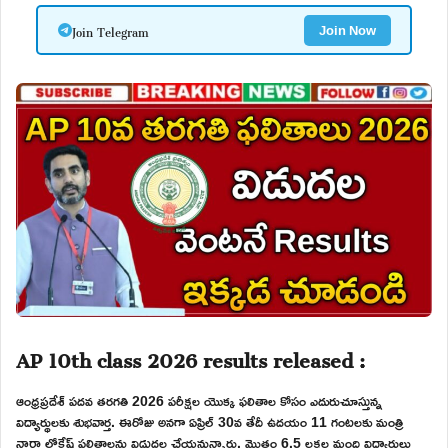
Join Telegram
Join Now
AP 10th class 2026 results released :
ఆంధ్రప్రదేశ్ పదవ తరగతి 2026 పరీక్షల యొక్క ఫలితాల కోసం ఎదురుచూస్తున్న
విద్యార్థులకు శుభవార్త. ఈరోజు అనగా ఏప్రిల్ 30వ తేదీ ఉదయం 11 గంటలకు మంత్రి
నారా లోకేష్ ఫలితాలను విడుదల చేయనున్నారు. మొత్తం 6.5 లక్షల మంది విద్యార్థులు