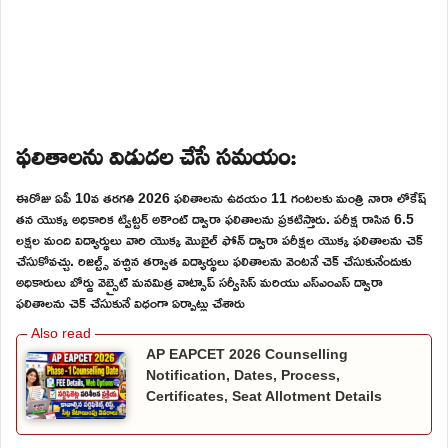
ఫలితాలను విడుదల చేసే సమయం:
ఈరోజు ఏపీ 10వ తరగతి 2026 ఫలితాలను ఉదయం 11 గంటలకు మంత్రి నారా లోకేష్
తన యొక్క అధికారిక ట్విట్టర్ అకౌంట్ ద్వారా ఫలితాలను ప్రకటిస్తారు. పరీక్ష రాసిన 6.5
లక్షల మంది విద్యార్థులు వారి యొక్క మొబైల్ ఫోన్ ద్వారా పరీక్షల యొక్క ఫలితాలను చెక్
చేసుకోవచ్చు. రిజల్ట్స్ వచ్చిన తర్వాత విద్యార్థులు ఫలితాలను వెంటనే చెక్ చేసుకునేందుకు
అధికారులు బోర్డు వెబ్సైట్ మనమిత్ర వాట్సాప్ సర్వీసెస్ మరియు ఎస్ఎంఎస్ ద్వారా
ఫలితాలను చెక్ చేసుకునే విధంగా ఏర్పాట్లు చేశారు
AP EAPCET 2026 Counselling
Notification, Dates, Process,
Certificates, Seat Allotment Details