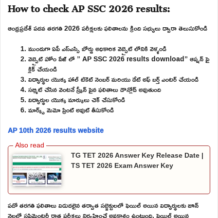
How to check AP SSC 2026 results:
ఆంధ్రప్రదేశ్ పదవ తరగతి 2026 పరీక్షలకు ఫలితాలను క్రింది సభ్యులు ద్వారా తెలుసుకోండి
ముందుగా ఏపీ ఎస్ఎస్సి బోర్డు అధికారిక వెబ్సైట్ లోనికి వెళ్ళండి
వెబ్సైట్ హోం పేజ్ లో ” AP SSC 2026 results download” ఆప్షన్ పై
క్లిక్ చేయండి
విద్యార్థుల యొక్క హాల్ టికెట్ నెంబర్ మరియు డేట్ అఫ్ బర్త్ ఎంటర్ చేయండి
సబ్మిట్ చేసిన వెంటనే స్క్రీన్ పైన ఫలితాలు డౌన్లోడ్ అవుతుంది
విద్యార్థుల యొక్క మార్కులు చెక్ చేసుకోండి
మార్క్స్ మెమో ప్రింట్ అవుట్ తీసుకోండి
AP 10th 2026 results website
TG TET 2026 Answer Key Release Date |
TS TET 2026 Exam Answer Key
పదో తరగతి ఫలితాలు విడుదలైన తర్వాత సబ్జెక్టులలో ఫెయిల్ అయిన విద్యార్థులకు జూన్
నెలలో సప్లిమెంటరీ రాత పరీక్షలు నిర్వహించే అవకాశం ఉంటుంది. ఫెయిల్ అయిన