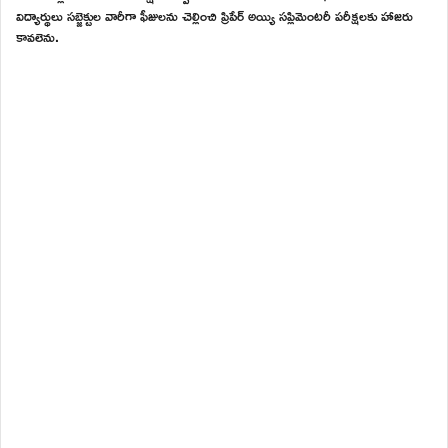
విద్యార్థులు సబ్జెక్టుల వారీగా ఫీజులను చెల్లించి ప్రిపేర్ అయ్యి సప్లిమెంటరీ పరీక్షలకు హాజరు
కావలెను.