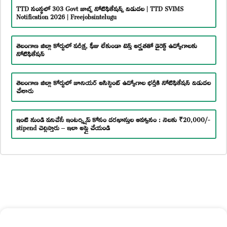
TTD సంస్థలో 303 Govt జాబ్స్ నోటిఫికేషన్స్ విడుదల | TTD SVIMS
Notification 2026 | Freejobsintelugu
తెలంగాణ జిల్లా కోర్టులో పరీక్ష, ఫీజు లేకుండా టెన్త్ అర్హతతో డైరెక్ట్ ఉద్యోగాలకు
నోటిఫికేషన్
తెలంగాణ జిల్లా కోర్టులో జూనియర్ అసిస్టెంట్ ఉద్యోగాల భర్తీకి నోటిఫికేషన్ విడుదల
చేశారు
ఇంటి నుండి పనిచేసే ఇంటర్న్షిప్ కోసం దరఖాస్తుల ఆహ్వానం : నెలకు ₹20,000/-
stipend చెల్లిస్తారు – ఇలా అప్లై చేయండి