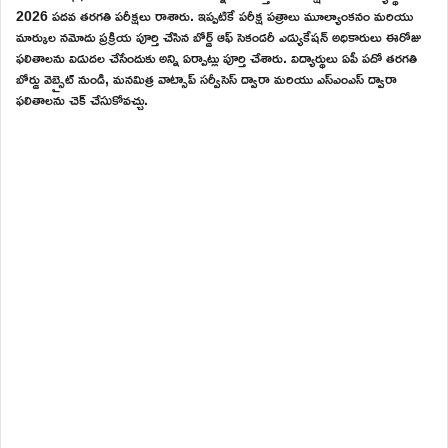
2026 పదవ తరగతి పరీక్షలు రాశారు. ఇప్పటికే పరీక్ష పత్రాలు మూల్యాంకనం మరియు
మార్కుల నమోదు ప్రక్రియ పూర్తి చేసిన బోర్డ్ ఆఫ్ సెకండరీ ఎడ్యుకేషన్ అధికారులు ఈరోజు
ఫలితాలను విడుదల చేసేందుకు అన్ని ఏర్పాట్లు పూర్తి చేశారు. విద్యార్థులు ఏపీ పదో తరగతి
బోర్డు వెబ్సైట్ నుండి, మనమిత్ర వాట్సాప్ సర్వీసెస్ ద్వారా మరియు ఎస్ఎంఎస్ ద్వారా
ఫలితాలను చెక్ చేసుకోవచ్చు.