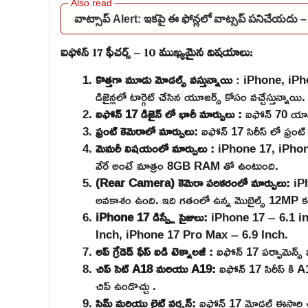
వాట్సాప్ Alert: ఇకపై ఈ ఫోన్లలో వాట్సప్ పనిచేయదు
ఐఫోన్ 17 ఫీచర్స్ – 10 ముఖ్యమైన విషయాలు:
కొత్తగా మూడు మోడల్స్ వస్తున్నాయి
: iPhone, iPho
డిజైన్లలో టార్గెట్ చేసిన యూజర్స్ కోసం వచ్చేస్తున్నాయి.
ఐఫోన్ 17 డిజైన్ లో భారీ మార్పులు :
ఐఫోన్ 70 యానో
ఫ్రంట్ కెమెరాలో మార్పులు:
ఐఫోన్ 17 సిరీస్ లో ఫ్రంట్ 
మెమరీ విషయంలో మార్పులు :
iPhone 17, iPhone
వేరే అంటే మాత్రం 8GB RAM తో ఉంటుంది.
(Rear Camera) కెమెరా పరికరంలో మార్పులు:
iP
అవకాశం ఉంది. ఇది గతంలో ఉన్న మొబైల్స్ 12MP కం
iPhone 17 డిస్ప్లే సైజులు:
iPhone 17 – 6.1 i
Inch, iPhone 17 Pro Max – 6.9 Inch.
అప్ గ్రేడెడ్ ఫేస్ ఐడి టెక్నాలజీ :
ఐఫోన్ 17 పర్ఫామెన్స్
చిప్ సెట్ A18 మరియు A19:
ఐఫోన్ 17 సిరీస్ కి 
చిప్ ఉండొచ్చు .
స్లిమ్ మరియు లైట్ వర్షన్:
ఐఫోన్ 17 మోడల్ ఈసారి చాలా