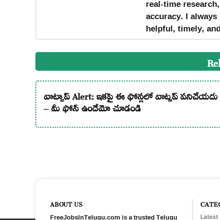
real-time research
accuracy. I always 
helpful, timely, an
Re
వాట్సాప్ Alert: ఇకపై ఈ ఫోన్లలో వాట్సప్ పనిచేయదు
– మీ ఫోన్ ఉందేమో చూడండి
ABOUT US
CATE
FreeJobsInTelugu.com is a trusted Telugu
Latest