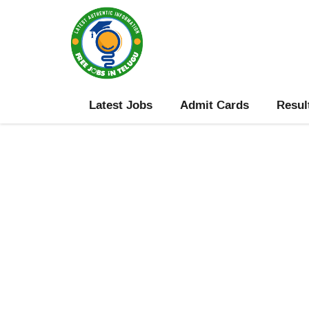
Skip
to
content
Latest Jobs
Admit Cards
Resul