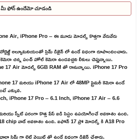
 – మీ ఫోన్ ఉందేమో చూడండి
ne Air, iPhone Pro – ఈ మూడు మోడల్స్ కొత్తగా వేరువేరు
డైజ్డ్ అల్యూమినియంతో స్లిమ్ డిజైన్ లో ఉండే విధంగా రూపొందించారు.
కెమెరా చిన్న పంచ్ హోల్ కెమెరా ఉండవచ్చని లీకులు చెప్తున్నాయి.
 17 Air మోడల్స్ 6GB RAM తో రానున్నాయి. iPhone 17 Pro
hone 17 మరియు iPhone 17 Air లో 48MP ప్రైమరీ కెమెరా ఉండే
టే ఎక్కువ.
nch, iPhone 17 Pro – 6.1 Inch, iPhone 17 Air – 6.6
 మరియు స్వీట్ పరంగా కొత్త పేస్ ఐడి సిస్టం ఉపయోగించే అవకాశం ఉంది.
A18 chip వాడే అవకాశం ఉంది. ఐఫోన్ 17 ప్రో మోడల్స్ కి A18 Pro
 స్లిమ్ గా లైట్ వెయిట్ తో ఉండే విధంగా డిజైన్ చేశారు.