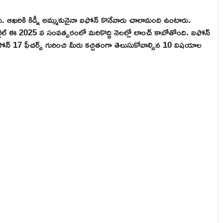
ఆఖరికి కిడ్నీ అమ్ముకునైనా ఐఫోన్ కొనేవారు చాలామంది ఉంటారు.
ైల్ ఈ 2025 వ సంవత్సరంలో మరికొద్ది నెలల్లో లాంచ్ కాబోతోంది. ఐఫోన్
న్ 17 ఫీచర్స్ గురించి మీరు కచ్చితంగా తెలుసుకోవాల్సిన 10 విషయాల