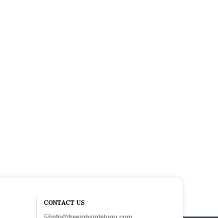
CONTACT US
info@freejobsintelugu.com