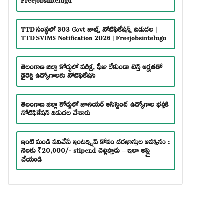
TTD సంస్థలో 303 Govt జాబ్స్ నోటిఫికేషన్స్ విడుదల |
TTD SVIMS Notification 2026 | Freejobsintelugu
తెలంగాణ జిల్లా కోర్టులో పరీక్ష, ఫీజు లేకుండా టెన్త్ అర్హతతో
డైరెక్ట్ ఉద్యోగాలకు నోటిఫికేషన్
తెలంగాణ జిల్లా కోర్టులో జూనియర్ అసిస్టెంట్ ఉద్యోగాల భర్తీకి
నోటిఫికేషన్ విడుదల చేశారు
ఇంటి నుండి పనిచేసే ఇంటర్న్షిప్ కోసం దరఖాస్తుల ఆహ్వానం :
నెలకు ₹20,000/- stipend చెల్లిస్తారు – ఇలా అప్లై
చేయండి