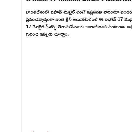
భారతదేశంలో ఐఫోన్ మొబైల్ అంటే ఇష్టపడని వారంటూ ఉండరు. 
ప్రపంచవ్యాప్తంగా ఇంత క్రిస్ అయినటువంటి ఈ ఐఫోన్ 17 మొబ
17 మొబైల్ ఫీచర్స్ తెలుసుకోవాలని చాలామందికి ఉంటుంది. ఐఫో
గురించి ఇప్పుడు చూద్దాం.