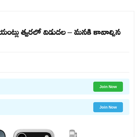
ీయంట్లు త్వరలో విడుదల – మనకి కావాల్సిన
Join Now
Join Now