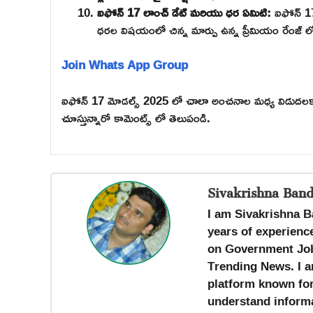
ఐఫోన్ 17 లాంచ్ డేట్ మరియు ధర ఏమిటి:
ఐఫోన్ 17 
ధరల విషయంలో చిన్న మార్పు ఉన్న ప్రీమియం రేంజ్ 
Join Whats App Group
ఐఫోన్ 17 మోడల్స్ 2025 లో చాలా అంచనాల మధ్య విడుదలకా
చూస్తున్నారో కామెంట్స్ లో తెలుపండి.
Sivakrishna Band
I am Sivakrishna B
years of experience
on Government Job
Trending News. I a
platform known for 
understand informa