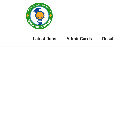
Skip
to
content
Latest Jobs
Admit Cards
Resul