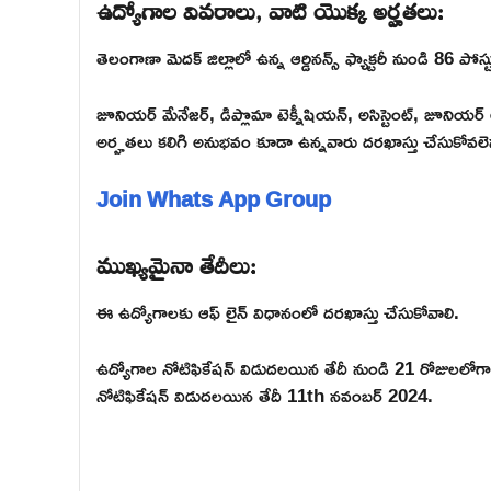
ఉద్యోగాల వివరాలు, వాటి యొక్క అర్హతలు:
తెలంగాణా మెదక్ జిల్లాలో ఉన్న ఆర్డినన్స్ ఫ్యాక్టరీ నుండి 86 పో
జూనియర్ మేనేజర్, డిప్లొమా టెక్నీషియన్, అసిస్టెంట్, జూనియర్ అసి
అర్హతలు కలిగి అనుభవం కూడా ఉన్నవారు దరఖాస్తు చేసుకోవలె
Join Whats App Group
ముఖ్యమైనా తేదీలు:
ఈ ఉద్యోగాలకు ఆఫ్ లైన్ విధానంలో దరఖాస్తు చేసుకోవాలి.
ఉద్యోగాల నోటిఫికేషన్ విడుదలయిన తేదీ నుండి 21 రోజులలోగా అప
నోటిఫికేషన్ విడుదలయిన తేదీ 11th నవంబర్ 2024.