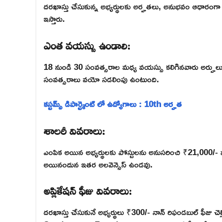
దరఖాస్తు చేసుకున్న అభ్యర్థులకు అర్హతలు, అనుభవం ఆధారంగా మె
ఇస్తారు.
ఎంత వయస్సు ఉండాలి:
18 నుండి 30 సంవత్సరాల మధ్య వయస్సు కలిగినవారు అర్హులు
సంవత్సరాలు వయో సడలింపు ఉంటుంది.
కస్టమ్స్ డిపార్ట్మెంట్ లో ఉద్యోగాలు : 10th అర్హత
శాలరీ వివరాలు:
ఎంపిక అయిన అభ్యర్థులకు పోస్టులను అనుసరించి ₹21,000/- నుండి ₹
అయినందున ఇతర అలవెన్సెస్ ఉండవు.
అప్లికేషన్ ఫీజు వివరాలు:
దరఖాస్తు చేసుకునే అభ్యర్థులు ₹300/- నాన్ రిఫండబుల్ ఫీజు చ