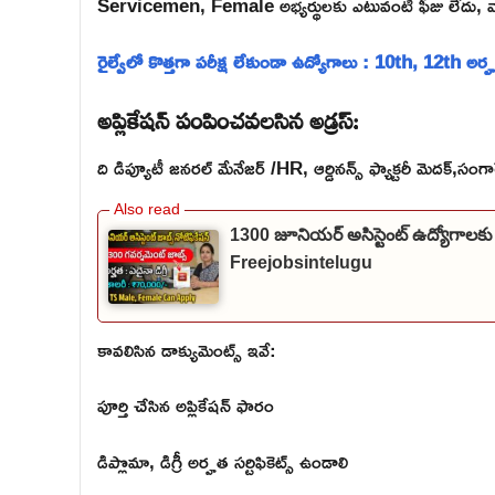
Servicemen, Female అభ్యర్థులకు ఎటువంటి ఫీజు లేదు, వ
రైల్వేలో కొత్తగా పరీక్ష లేకుండా ఉద్యోగాలు : 10th, 12th అర్
అప్లికేషన్ పంపించవలసిన అడ్రస్:
ది డిప్యూటీ జనరల్ మేనేజర్ /HR, ఆర్డినన్స్ ఫ్యాక్టరీ మెదక్,సం
1300 జూనియర్ అసిస్టెంట్ ఉద్యోగాలకు
Freejobsintelugu
కావలిసిన డాక్యుమెంట్స్ ఇవే:
పూర్తి చేసిన అప్లికేషన్ ఫారం
డిప్లొమా, డిగ్రీ అర్హత సర్టిఫికెట్స్ ఉండాలి