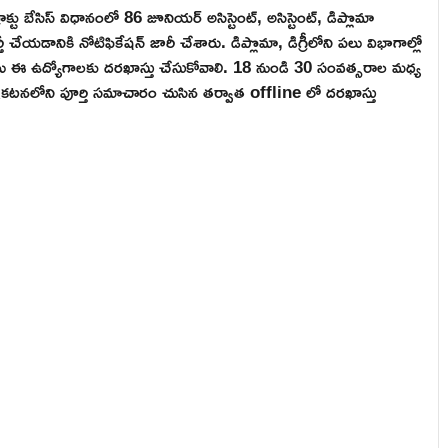
ంట్రాక్టు బేసిస్ విధానంలో 86 జూనియర్ అసిస్టెంట్, అసిస్టెంట్, డిప్లొమా
చేయడానికి నోటిఫికేషన్ జారీ చేశారు. డిప్లొమా, డిగ్రీలోని పలు విభాగాల్లో
లు ఈ ఉద్యోగాలకు దరఖాస్తు చేసుకోవాలి. 18 నుండి 30 సంవత్సరాల మధ్య
ప్రకటనలోని పూర్తి సమాచారం చుసిన తర్వాత offline లో దరఖాస్తు