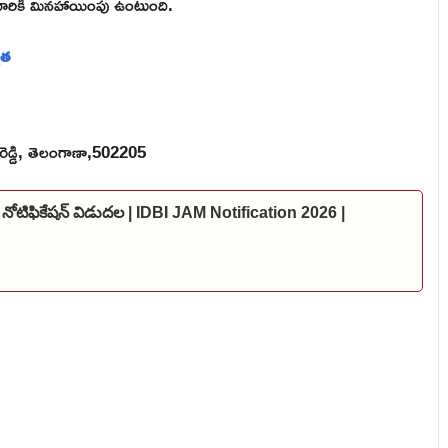
ారికి మినహాయింపు ఉంటుంది.
హత
గారెడ్డి, తెలంగాణా,502205
 నోటిఫికేషన్ విడుదల | IDBI JAM Notification 2026 |