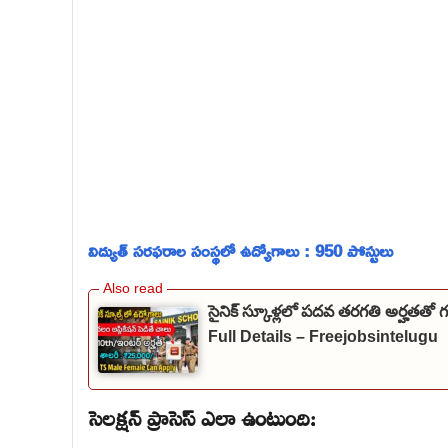
విద్యుత్ సరఫరాల సంస్థలో ఉద్యోగాలు : 950 పోస్టులు
సైనిక్ స్కూళ్లలో పదవ తరగతి అర్హతతో
Full Details – Freejobsintelugu
సెలక్షన్ ప్రాసెస్ ఎలా ఉంటుంది: