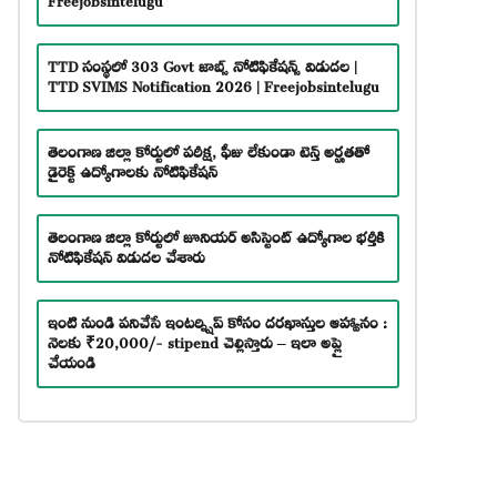
TTD సంస్థలో 303 Govt జాబ్స్ నోటిఫికేషన్స్ విడుదల |
TTD SVIMS Notification 2026 | Freejobsintelugu
తెలంగాణ జిల్లా కోర్టులో పరీక్ష, ఫీజు లేకుండా టెన్త్ అర్హతతో
డైరెక్ట్ ఉద్యోగాలకు నోటిఫికేషన్
తెలంగాణ జిల్లా కోర్టులో జూనియర్ అసిస్టెంట్ ఉద్యోగాల భర్తీకి
నోటిఫికేషన్ విడుదల చేశారు
ఇంటి నుండి పనిచేసే ఇంటర్న్షిప్ కోసం దరఖాస్తుల ఆహ్వానం :
నెలకు ₹20,000/- stipend చెల్లిస్తారు – ఇలా అప్లై
చేయండి