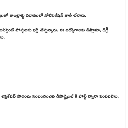
స్టులతో కాంట్రాక్టు విధానంలో నోటిఫికేషన్ జారీ చేసారు.
స్టెంట్ పోస్టులను భర్తీ చేస్తున్నారు. ఈ ఉద్యోగాలకు డిప్లొమా, డిగ్రీ
ను.
్లికేషన్ ఫారంను సంబందించిన డిపార్ట్మెంట్ కి పోస్ట్ ద్వారా పంపవలెను.