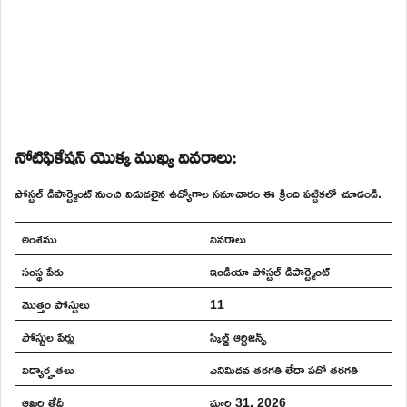
నోటిఫికేషన్ యొక్క ముఖ్య వివరాలు:
పోస్టల్ డిపార్ట్మెంట్ నుంచి విడుదలైన ఉద్యోగాల సమాచారం ఈ క్రింది పట్టికలో చూడండి.
అంశము
వివరాలు
సంస్థ పేరు
ఇండియా పోస్టల్ డిపార్ట్మెంట్
మొత్తం పోస్టులు
11
పోస్టుల పేర్లు
స్కిల్డ్ ఆర్టిజన్స్
విద్యార్హతలు
ఎనిమిదవ తరగతి లేదా పదో తరగతి
ఆఖరి తేదీ
మార్చి 31, 2026