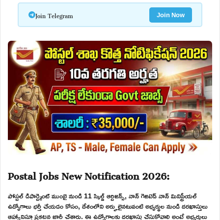
Join Telegram
Join Now
Postal Jobs New Notification 2026:
పోస్టల్ డిపార్ట్మెంట్ ముంబై నుండి 11 స్కిల్డ్ ఆర్టిజన్స్, నాన్ గెజిటెడ్ నాన్ మినిస్ట్రీయల్
ఉద్యోగాలు భర్తీ చేయడం కోసం, దేశంలోని అర్హులైనటువంటి అభ్యర్థుల నుండి దరఖాస్తులు
ఆహ్వానిస్తూ ప్రకటన జారీ చేశారు. ఈ ఉద్యోగాలకు దరఖాస్తు చేసుకోవాలి అంటే అభ్యర్థులు