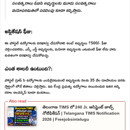
సంవత్సరాలు ఓబిసి అభ్యర్థులకు మూడు సంవత్సరాలు
వయోపరిమితిలో సడలింపు కూడా కల్పిస్తారు.
అప్లికేషన్ ఫీజు:
ఈ పోస్టల్ ఉద్యోగాలకు దరఖాస్తు చేసుకోవాలి అంటే అభ్యర్థులు ₹500/- ఫీజు
చెల్లించవలెను. ఎస్సీ ఎస్టీ అభ్యర్థులకు, మహిళా అభ్యర్థులకు ఎటువంటి ఫీజు లేదు వారు
ఉచితంగా దరఖాస్తు చేసుకోవచ్చు.
ఎంత శాలరీ ఉంటుంది?:
పోస్టల్ గ్రూప్ సి ఉద్యోగాలకు ఎంపికైనటువంటి అభ్యర్థులకు నెలకు 35 వేల రూపాయల వరకు
స్టార్టింగ్ లోనే జీతాలు చెల్లిస్తారు. ఇది కేంద్ర ప్రభుత్వ ఉద్యోగాలు అయినందున ఇతర అన్ని
రకాల అలవెన్సెస్ కూడా ఉంటాయి.
తెలంగాణ TIMS లో 240 Jr. అసిస్టెంట్ జాబ్స్
నోటిఫికేషన్ | Telangana TIMS Notification
2026 | Freejobsintelugu