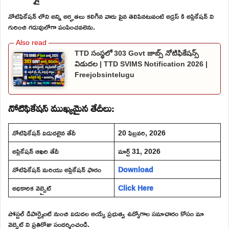
నోటిఫికేషన్ లోని అన్ని అర్హతలు కలిగిన వారు పైన తెలిపినటువంటి అడ్రస్ కి అప్లికేషన్ ని
గురించి గడువులోగా పంపించవలెను.
TTD సంస్థలో 303 Govt జాబ్స్ నోటిఫికేషన్స్
విడుదల | TTD SVIMS Notification 2026 |
Freejobsintelugu
నోటిఫికేషన్ ముఖ్యమైన తేదీలు:
నోటిఫికేషన్ విడుదలైన తేదీ
20 ఫిబ్రవరి, 2026
అప్లికేషన్ ఆఖరి తేదీ
మార్చ్ 31, 2026
నోటిఫికేషన్ మరియు అప్లికేషన్ ఫారం
Download
అధికారిక వెబ్సైట్
Click Here
పోస్టల్ డిపార్ట్మెంట్ నుంచి విడుదల అయ్యే ప్రభుత్వ ఉద్యోగాల సమాచారం కోసం మా
వెబ్సైట్ ని ప్రతిరోజు సందర్శించండి.