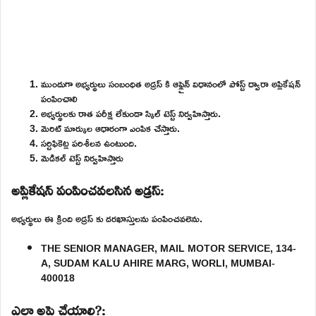
ముందుగా అభ్యర్థులు సంబంధిత అడ్రస్ కి ఆఫ్లైన్ విధానంలో పోస్ట్ ద్వారా అప్లికేషన్
పంపించాలి
అభ్యర్థులకు రాత పరీక్ష లేకుండా స్కిల్ టెస్ట్ నిర్వహిస్తారు.
మెరిట్ మార్కుల ఆధారంగా ఎంపిక చేస్తారు.
సర్టిఫికెట్ల పరిశీలన ఉంటుంది.
మెడికల్ టెస్ట్ నిర్వహిస్తారు
అప్లికేషన్ పంపించవలసిన అడ్రస్:
అభ్యర్థులు ఈ క్రింది అడ్రస్ కు దరఖాస్తులను పంపించవలెను.
THE SENIOR MANAGER, MAIL MOTOR SERVICE, 134-
A, SUDAM KALU AHIRE MARG, WORLI, MUMBAI-
400018
ఎలా అప్లై చేయాలి?: