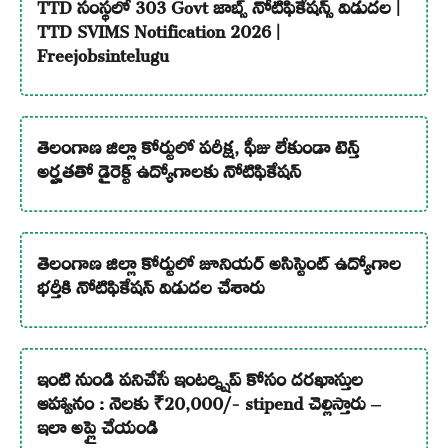
TTD సంస్థలో 303 Govt జాబ్స్ నోటిఫికేషన్స్ విడుదల |
TTD SVIMS Notification 2026 |
Freejobsintelugu
తెలంగాణ జిల్లా కోర్టులో పరీక్ష, ఫీజు లేకుండా టెన్త్
అర్హతతో డైరెక్ట్ ఉద్యోగాలకు నోటిఫికేషన్
తెలంగాణ జిల్లా కోర్టులో జూనియర్ అసిస్టెంట్ ఉద్యోగాల
భర్తీకి నోటిఫికేషన్ విడుదల చేశారు
ఇంటి నుండి పనిచేసే ఇంటర్న్షిప్ కోసం దరఖాస్తుల
ఆహ్వానం : నెలకు ₹20,000/- stipend చెల్లిస్తారు –
ఇలా అప్లై చేయండి