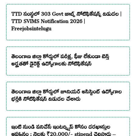
TTD సంస్థలో 303 Govt జాబ్స్ నోటిఫికేషన్స్ విడుదల |
TTD SVIMS Notification 2026 |
Freejobsintelugu
తెలంగాణ జిల్లా కోర్టులో పరీక్ష, ఫీజు లేకుండా టెన్త్
అర్హతతో డైరెక్ట్ ఉద్యోగాలకు నోటిఫికేషన్
తెలంగాణ జిల్లా కోర్టులో జూనియర్ అసిస్టెంట్ ఉద్యోగాల
భర్తీకి నోటిఫికేషన్ విడుదల చేశారు
ఇంటి నుండి పనిచేసే ఇంటర్న్షిప్ కోసం దరఖాస్తుల
ఆహ్వానం : నెలకు ₹20,000/- stipend చెల్లిస్తారు –