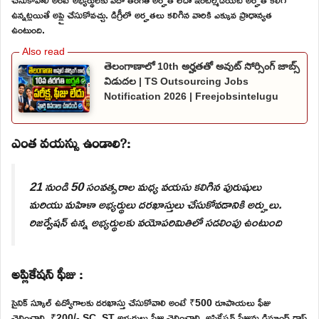
ఉన్నట్లయితే అప్లై చేసుకోవచ్చు. డిగ్రీలో అర్హతలు కలిగిన వారికి ఎక్కువ ప్రాధాన్యత
ఉంటుంది.
తెలంగాణాలో 10th అర్హతతో అవుట్ సోర్సింగ్ జాబ్స్
విడుదల | TS Outsourcing Jobs
Notification 2026 | Freejobsintelugu
ఎంత వయస్సు ఉండాలి?:
21 నుండి 50 సంవత్సరాల మధ్య వయసు కలిగిన పురుషులు
మరియు మహిళా అభ్యర్థులు దరఖాస్తులు చేసుకోవడానికి అర్హులు.
రిజర్వేషన్ ఉన్న అభ్యర్థులకు వయోపరిమితిలో సడలింపు ఉంటుంది
అప్లికేషన్ ఫీజు :
సైనిక్ స్కూల్ ఉద్యోగాలకు దరఖాస్తు చేసుకోవాలి అంటే ₹500 రూపాయలు ఫీజు
చెల్లించాలి. ₹200/- SC, ST అభ్యర్థులు ఫీజు చెల్లించాలి. అప్లికేషన్ ఫీజును డిమాండ్ డ్రాఫ్ట్