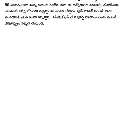
50 సంవత్సరాలు మధ్య వయసు కలిగిన వారు ఈ ఉద్యోగాలకు దరఖాస్తు చేసుకోవాలి.
ఎటువంటి పరీక్ష లేకుండా అభ్యర్థులను ఎంపిక చేస్తారు. ఫుడ్ సూపర్ ఏం తో పాటు
ఉండడానికి వసతి కూడా కల్పిస్తారు. నోటిఫికేషన్ లోని పూర్తి వివరాలు చూసి వెంటనే
దరఖాస్తులు సబ్మిట్ చేయండి.