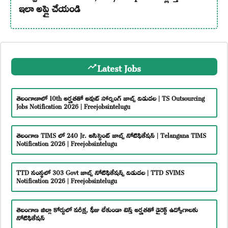
ఇలా అప్లై చేయండి
Latest Jobs
తెలంగాణాలో 10th అర్హతతో అవుట్ సోర్సింగ్ జాబ్స్ విడుదల | TS Outsourcing
Jobs Notification 2026 | Freejobsintelugu
తెలంగాణ TIMS లో 240 Jr. అసిస్టెంట్ జాబ్స్ నోటిఫికేషన్ | Telangana TIMS
Notification 2026 | Freejobsintelugu
TTD సంస్థలో 303 Govt జాబ్స్ నోటిఫికేషన్స్ విడుదల | TTD SVIMS
Notification 2026 | Freejobsintelugu
తెలంగాణ జిల్లా కోర్టులో పరీక్ష, ఫీజు లేకుండా టెన్త్ అర్హతతో డైరెక్ట్ ఉద్యోగాలకు
నోటిఫికేషన్