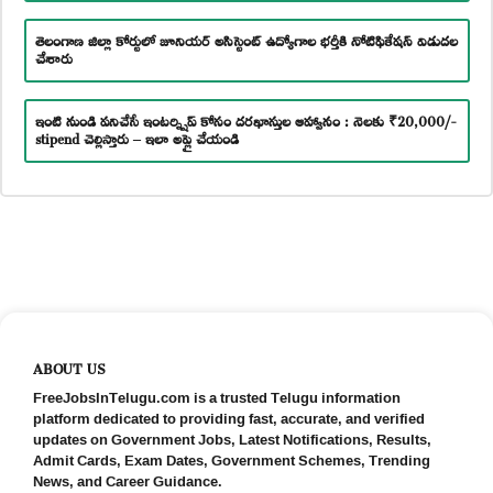
తెలంగాణ జిల్లా కోర్టులో జూనియర్ అసిస్టెంట్ ఉద్యోగాల భర్తీకి నోటిఫికేషన్ విడుదల
చేశారు
ఇంటి నుండి పనిచేసే ఇంటర్న్షిప్ కోసం దరఖాస్తుల ఆహ్వానం : నెలకు ₹20,000/-
stipend చెల్లిస్తారు – ఇలా అప్లై చేయండి
ABOUT US
FreeJobsInTelugu.com is a trusted Telugu information
platform dedicated to providing fast, accurate, and verified
updates on Government Jobs, Latest Notifications, Results,
Admit Cards, Exam Dates, Government Schemes, Trending
News, and Career Guidance.