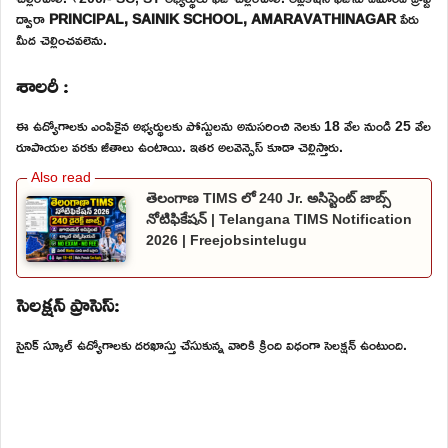
ద్వారా
PRINCIPAL, SAINIK SCHOOL, AMARAVATHINAGAR
పేరు
మీద చెల్లించవలెను.
శాలరీ :
ఈ ఉద్యోగాలకు ఎంపికైన అభ్యర్థులకు పోస్టులను అనుసరించి నెలకు 18 వేల నుండి 25 వేల
రూపాయల వరకు జీతాలు ఉంటాయి. ఇతర అలవెన్సెస్ కూడా చెల్లిస్తారు.
తెలంగాణ TIMS లో 240 Jr. అసిస్టెంట్ జాబ్స్
నోటిఫికేషన్ | Telangana TIMS Notification
2026 | Freejobsintelugu
సెలక్షన్ ప్రాసెస్:
సైనిక్ స్కూల్ ఉద్యోగాలకు దరఖాస్తు చేసుకున్న వారికి క్రింది విధంగా సెలక్షన్ ఉంటుంది.