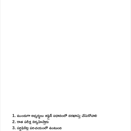
ముందుగా అభ్యర్థులు ఆఫ్లైన్ విధానంలో దరఖాస్తు చేసుకోవాలి
రాత పరీక్ష నిర్వహిస్తారు
సర్టిఫికెట్ల పరిచయంలో ఉంటుంది