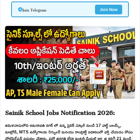
Join Telegram
Join Now
Sainik School Jobs Notification 2026:
తమిళనాడులోని అమరావతి నగర్ లో ఉన్న సైనిక్ స్కూల్ నుండి 17 వార్డ్ బాయ్స్,
మాట్రోన్, MTS ఉద్యోగాలను రెగ్యులర్ మరియు కాంట్రాక్ట్ విధానంలో భర్తీ చేయడం కోసం
నోటిఫికేషన్ విడుదల చేశారు. పదో తరగతి లేదా ఇంటర్మీడియట్ అర్హత కలిగి 21 నుండి