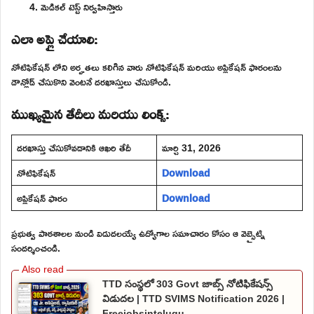
మెడికల్ టెస్ట్ నిర్వహిస్తారు
ఎలా అప్లై చేయాలి:
నోటిఫికేషన్ లోని అర్హతలు కలిగిన వారు నోటిఫికేషన్ మరియు అప్లికేషన్ ఫారంలను
డౌన్లోడ్ చేసుకొని వెంటనే దరఖాస్తులు చేసుకోండి.
ముఖ్యమైన తేదీలు మరియు లింక్స్:
దరఖాస్తు చేసుకోవడానికి ఆఖరి తేదీ
మార్చి 31, 2026
నోటిఫికేషన్
Download
అప్లికేషన్ ఫారం
Download
ప్రభుత్వ పాఠశాలల నుండి విడుదలయ్యే ఉద్యోగాల సమాచారం కోసం ఆ వెబ్సైట్ని
సందర్శించండి.
TTD సంస్థలో 303 Govt జాబ్స్ నోటిఫికేషన్స్
విడుదల | TTD SVIMS Notification 2026 |
Freejobsintelugu