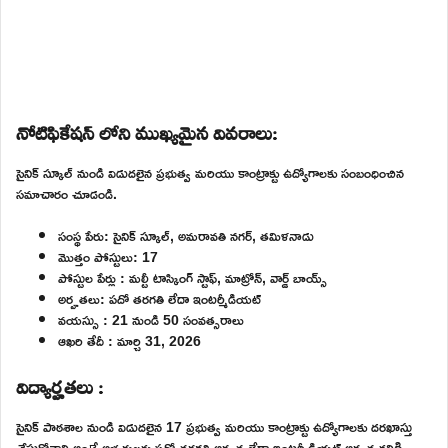
నోటిఫికేషన్ లోని ముఖ్యమైన వివరాలు:
సైనిక్ స్కూల్ నుండి విడుదలైన ప్రభుత్వ మరియు కాంట్రాక్టు ఉద్యోగాలకు సంబంధించిన
సమాచారం చూడండి.
సంస్థ పేరు: సైనిక్ స్కూల్, అమరావతి నగర్, తమిళనాడు
మొత్తం పోస్టులు: 17
పోస్టుల పేర్లు : మల్టీ టాస్కింగ్ స్టాఫ్, మాట్రోన్, వార్డ్ బాయ్స్
అర్హతలు: పదో తరగతి లేదా ఇంటర్మీడియట్
వయస్సు : 21 నుండి 50 సంవత్సరాలు
ఆఖరి తేదీ : మార్చి 31, 2026
విద్యార్హతలు :
సైనిక్ పాఠశాల నుండి విడుదలైన 17 ప్రభుత్వ మరియు కాంట్రాక్టు ఉద్యోగాలకు దరఖాస్తు
చేసుకోవాలి అంటే అభ్యర్థులకు పదో తరగతి అర్హత లేదా ఇంటర్మీడియట్ అర్హత కలిగి