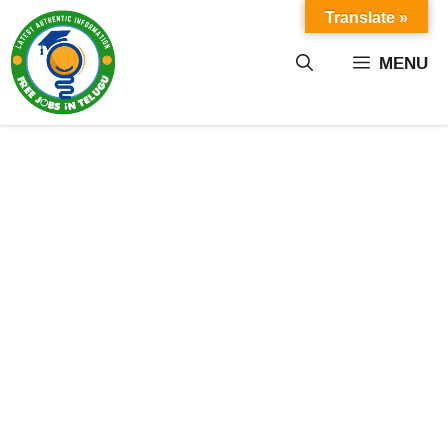
Skip
Translate »
to
content
MENU