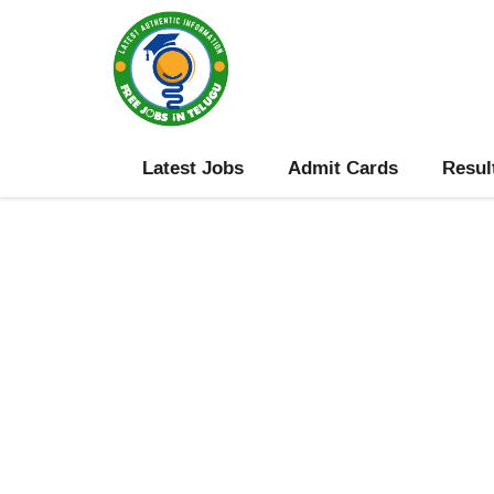
Skip
to
content
Latest Jobs
Admit Cards
Resul