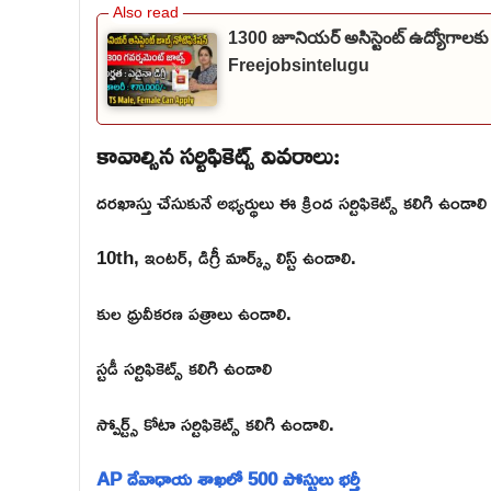
1300 జూనియర్ అసిస్టెంట్ ఉద్యోగాలకు
Freejobsintelugu
కావాల్సిన సర్టిఫికెట్స్ వివరాలు:
దరఖాస్తు చేసుకునే అభ్యర్థులు ఈ క్రింద సర్టిఫికెట్స్ కలిగి ఉండాలి
10th, ఇంటర్, డిగ్రీ మార్క్స్ లిస్ట్ ఉండాలి.
కుల ధ్రువీకరణ పత్రాలు ఉండాలి.
స్టడీ సర్టిఫికెట్స్ కలిగి ఉండాలి
స్పోర్ట్స్ కోటా సర్టిఫికెట్స్ కలిగి ఉండాలి.
AP దేవాధాయ శాఖలో 500 పోస్టులు భర్తీ