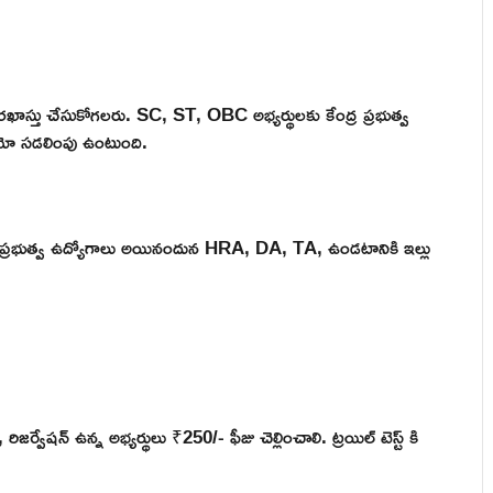
ాస్తు చేసుకోగలరు. SC, ST, OBC అభ్యర్థులకు కేంద్ర ప్రభుత్వ
యో సడలింపు ఉంటుంది.
రు. ప్రభుత్వ ఉద్యోగాలు అయినందున HRA, DA, TA, ఉండటానికి ఇల్లు
 రిజర్వేషన్ ఉన్న అభ్యర్థులు ₹250/- ఫీజు చెల్లించాలి. ట్రయిల్ టెస్ట్ కి