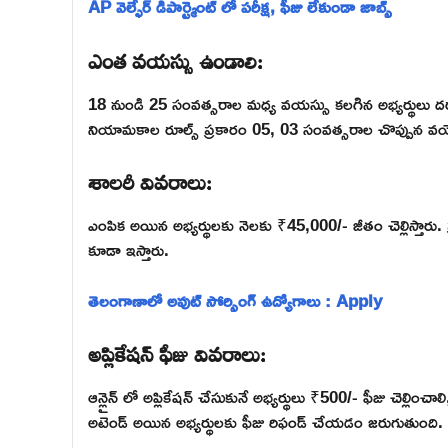
AP వెల్ఫేర్ డిపార్ట్మెంట్ లో పరీక్ష, ఫీజు లేకుండా జాబ్స్
ఎంత వయస్సు ఉండాలి:
18 నుండి 25 సంవత్సరాల మధ్య వయస్సు కలగిన అభ్యర్థులు దరఖ
నియామకాల రూల్స్ ప్రకారం 05, 03 సంవత్సరాల చొప్పున వ
శాలరీ వివరాలు:
ఎంపిక అయిన అభ్యర్థులకు నెలకు ₹45,000/- జీతం చెల్లిస్తా
కూడా ఇస్తారు.
తెలంగాణాలో అవుట్ సోర్సింగ్ ఉద్యోగాలు : Apply
అప్లికేషన్ ఫీజు వివరాలు:
ఆన్లైన్ లో అప్లికేషన్ చేసుకునే అభ్యర్థులు ₹500/- ఫీజు చెల్లించాలి,
అటెండ్ అయిన అభ్యర్థులకు ఫీజు రిఫండ్ చేయడం జరుగుతుంది.