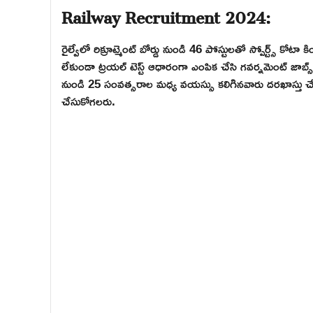
Railway Recruitment 2024:
రైల్వేలో రిక్రూట్మెంట్ బోర్డు నుండి 46 పోస్టులతో స్పోర్ట్స్ కో
లేకుండా ట్రయల్ టెస్ట్ ఆధారంగా ఎంపిక చేసి గవర్నమెంట్ జాబ్స్ 
నుండి 25 సంవత్సరాల మధ్య వయస్సు కలిగినవారు దరఖాస్తు చేస
చేసుకోగలరు.