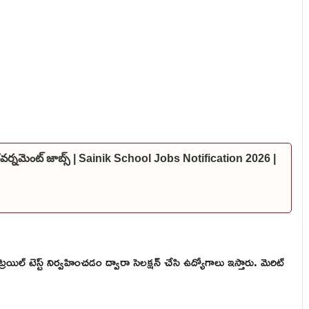
 గవర్నమెంట్ జాబ్స్ | Sainik School Jobs Notification 2026 |
రయిల్ టెస్ట్ నిర్వహించడం ద్వారా సెలక్షన్ చేసి ఉద్యోగాలు ఇస్తారు. మెరిట్