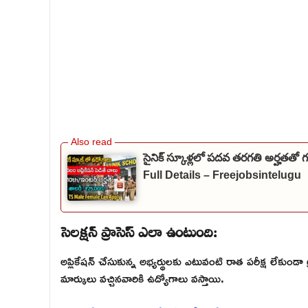
సైనిక్ స్కూళ్లలో పదవ తరగతి అర్హతతో
Full Details – Freejobsintelugu
సెలక్షన్ ప్రాసెస్ ఎలా ఉంటుంది:
అప్లికేషన్ చేసుకున్న అభ్యర్థులకు ఎటువంటి రాత పరీక్ష లేకుండా ట్
మార్కులు వచ్చినవారికి ఉద్యోగాలు వస్తాయి.