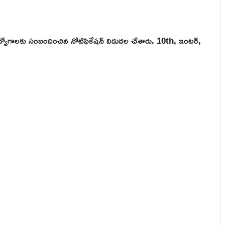
రభుత్వ ఉద్యోగాలకు సంబందించిన నోటిఫికేషన్ విడుదల చేశారు. 10th, ఇంటర్,