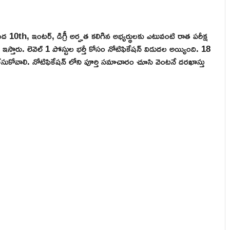
టా కింద 10th, ఇంటర్, డిగ్రీ అర్హత కలిగిన అభ్యర్థులకు ఎటువంటి రాత పరీక్ష
ఇస్తారు. లెవెల్ 1 పోస్టుల భర్తీ కోసం నోటిఫికేషన్ విడుదల అయ్యింది. 18
ుకోవాలి. నోటిఫికేషన్ లోని పూర్తి సమాచారం చూసి వెంటనే దరఖాస్తు