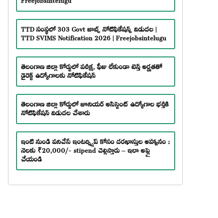
TTD సంస్థలో 303 Govt జాబ్స్ నోటిఫికేషన్స్ విడుదల |
TTD SVIMS Notification 2026 | Freejobsintelugu
తెలంగాణ జిల్లా కోర్టులో పరీక్ష, ఫీజు లేకుండా టెన్త్ అర్హతతో
డైరెక్ట్ ఉద్యోగాలకు నోటిఫికేషన్
తెలంగాణ జిల్లా కోర్టులో జూనియర్ అసిస్టెంట్ ఉద్యోగాల భర్తీకి
నోటిఫికేషన్ విడుదల చేశారు
ఇంటి నుండి పనిచేసే ఇంటర్న్షిప్ కోసం దరఖాస్తుల ఆహ్వానం :
నెలకు ₹20,000/- stipend చెల్లిస్తారు – ఇలా అప్లై
చేయండి