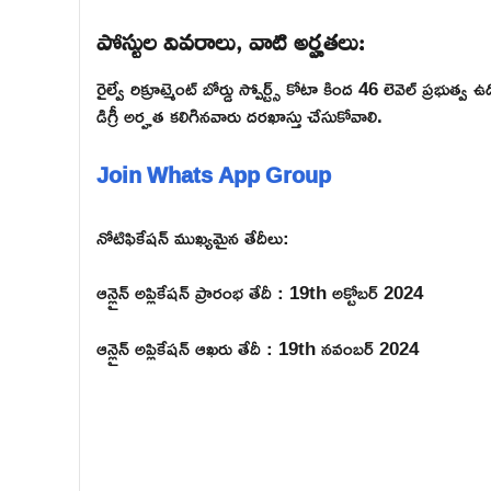
పోస్టుల వివరాలు, వాటి అర్హతలు:
రైల్వే రిక్రూట్మెంట్ బోర్డు స్పోర్ట్స్ కోటా కింద 46 లెవెల్ ప్
డిగ్రీ అర్హత కలిగినవారు దరఖాస్తు చేసుకోవాలి.
Join Whats App Group
నోటిఫికేషన్ ముఖ్యమైన తేదీలు:
ఆన్లైన్ అప్లికేషన్ ప్రారంభ తేదీ : 19th అక్టోబర్ 2024
ఆన్లైన్ అప్లికేషన్ ఆఖరు తేదీ : 19th నవంబర్ 2024