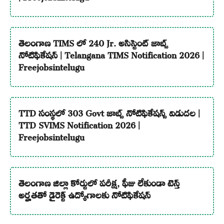
తెలంగాణ TIMS లో 240 Jr. అసిస్టెంట్ జాబ్స్
నోటిఫికేషన్ | Telangana TIMS Notification 2026 |
Freejobsintelugu
TTD సంస్థలో 303 Govt జాబ్స్ నోటిఫికేషన్స్ విడుదల |
TTD SVIMS Notification 2026 |
Freejobsintelugu
తెలంగాణ జిల్లా కోర్టులో పరీక్ష, ఫీజు లేకుండా టెన్త్
అర్హతతో డైరెక్ట్ ఉద్యోగాలకు నోటిఫికేషన్