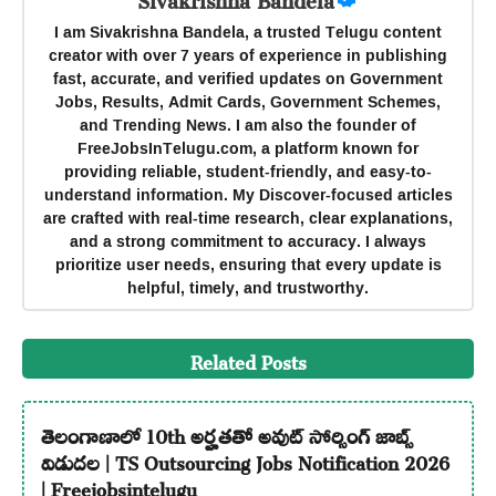
I am Sivakrishna Bandela, a trusted Telugu content
creator with over 7 years of experience in publishing
fast, accurate, and verified updates on Government
Jobs, Results, Admit Cards, Government Schemes,
and Trending News. I am also the founder of
FreeJobsInTelugu.com, a platform known for
providing reliable, student-friendly, and easy-to-
understand information. My Discover-focused articles
are crafted with real-time research, clear explanations,
and a strong commitment to accuracy. I always
prioritize user needs, ensuring that every update is
helpful, timely, and trustworthy.
Related Posts
తెలంగాణాలో 10th అర్హతతో అవుట్ సోర్సింగ్ జాబ్స్
విడుదల | TS Outsourcing Jobs Notification 2026
| Freejobsintelugu