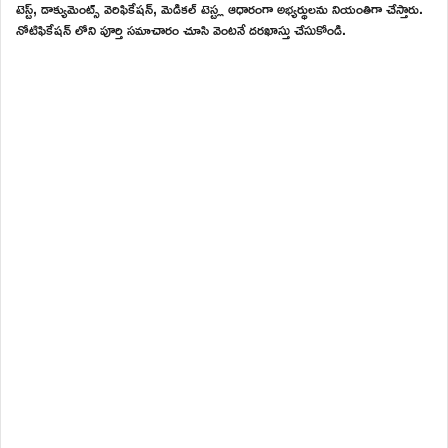
టెస్ట్, డాక్యుమెంట్స్ వెరిఫికేషన్, మెడికల్ టెస్ట్ల ఆధారంగా అభ్యర్థులను నియంతిగా చేస్తారు.
నోటిఫికేషన్ లోని పూర్తి సమాచారం చూసి వెంటనే దరఖాస్తు చేసుకోండి.