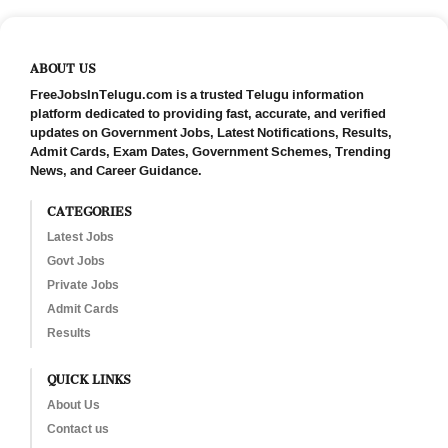
ABOUT US
FreeJobsInTelugu.com is a trusted Telugu information
platform dedicated to providing fast, accurate, and verified
updates on Government Jobs, Latest Notifications, Results,
Admit Cards, Exam Dates, Government Schemes, Trending
News, and Career Guidance.
CATEGORIES
Latest Jobs
Govt Jobs
Private Jobs
Admit Cards
Results
QUICK LINKS
About Us
Contact us