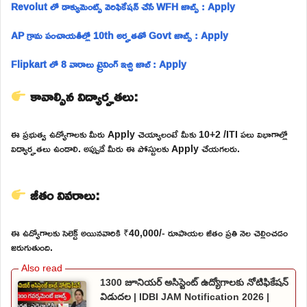
Revolut లో డాక్యుమెంట్స్ వెరిఫికేషన్ చేసే WFH జాబ్స్ : Apply
AP గ్రామ పంచాయతీల్లో 10th అర్హతతో Govt జాబ్స్ : Apply
Flipkart లో 8 వారాలు ట్రైనింగ్ ఇచ్చి జాబ్ : Apply
కావాల్సిన విద్యార్హతలు:
ఈ ప్రభుత్వ ఉద్యోగాలకు మీరు Apply చెయ్యాలంటే మీకు 10+2 /ITI పలు విభాగాల్లో
విద్యార్హతలు ఉండాలి. అప్పుడే మీరు ఈ పోస్టులకు Apply చేయగలరు.
జీతం వివరాలు:
ఈ ఉద్యోగాలకు సెలెక్ట్ అయినవారికి ₹40,000/- రూపాయల జీతం ప్రతి నెల చెల్లించడం
జరుగుతుంది.
1300 జూనియర్ అసిస్టెంట్ ఉద్యోగాలకు నోటిఫికేషన్
విడుదల | IDBI JAM Notification 2026 |