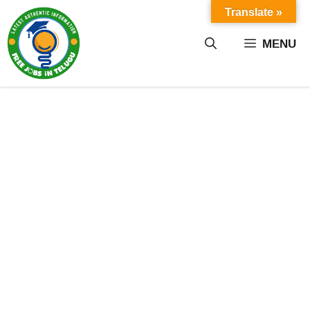
Skip
Translate »
to
content
MENU