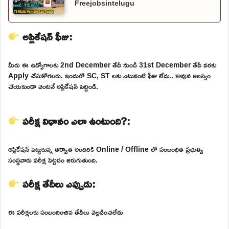
Freejobsintelugu
అప్లికేషన్ ఫీజు:
మీరు ఈ ఉద్యోగాలకు 2nd December తేదీ నుండి 31st December తేదీ వరకు
Apply చేసుకోగలరు. ఇందులో SC, ST లకు ఎటువంటి ఫీజు లేదు.. కావున ఆలస్యం
చేయకుండా వెంటనే అప్లికేషన్ పెట్టండి.
పరీక్ష విధానం ఎలా ఉంటుంది?:
అప్లికేషన్ పెట్టుకున్న తర్వాత అందరికి Online / Offline లో సంబంధిత ప్రభుత్వ
సంస్థవారు పరీక్ష పెట్టడం జరుగుతుంది.
పరీక్ష తేదీలు ఎప్పుడు:
ఈ పరీక్షలకు సంబందించిన తేదీలు వెల్లడించలేదు