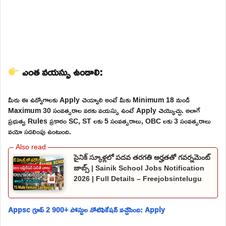
ఎంత వయస్సు ఉండాలి:
మీరు ఈ ఉద్యోగాలకు Apply చెయ్యాలి అంటే మీకు Minimum 18 నుండి
Maximum 30 సంవత్సరాల వరకు వయస్సు ఉంటే Apply చెయ్యొచ్చు. అలాగే
ప్రభుత్వ Rules ప్రకారం SC, ST లకు 5 సంవత్సరాలు, OBC లకు 3 సంవత్సరాలు
వయో సడలింపు ఉంటుంది.
సైనిక్ స్కూళ్లలో పదవ తరగతి అర్హతతో గవర్నమెంట్
జాబ్స్ | Sainik School Jobs Notification
2026 | Full Details – Freejobsintelugu
Appsc గ్రూప్ 2 900+ పోస్టుల నోటిఫికేషన్ వచ్చేసింది: Apply