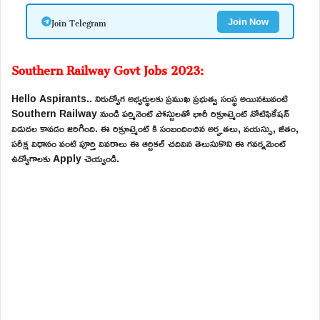
Join Telegram
Join Now
Southern Railway Govt Jobs 2023:
Hello Aspirants.. నిరుద్యోగ అభ్యర్థులకు ప్రముఖ ప్రభుత్వ సంస్థ అయినటువంటి
Southern Railway నుండి పర్మినెంట్ పోస్టులతో భారీ రిక్రూట్మెంట్ నోటిఫికేషన్
విడుదల కావడం జరిగింది. ఈ రిక్రూట్మెంట్ కి సంబందించిన అర్హతలు, వయస్సు, జీతం,
పరీక్ష విధానం వంటి పూర్తి వివరాలు ఈ ఆర్టికల్ చదివిన తెలుసుకొని ఈ గవర్నమెంట్
ఉద్యోగాలకు Apply చెయ్యండి.