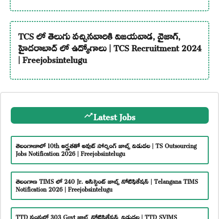
TCS లో తెలుగు వచ్చినవారికి విజయవాడ, వైజాగ్,
హైదరాబాద్ లో ఉద్యోగాలు | TCS Recruitment 2024
| Freejobsintelugu
Latest Jobs
తెలంగాణాలో 10th అర్హతతో అవుట్ సోర్సింగ్ జాబ్స్ విడుదల | TS Outsourcing
Jobs Notification 2026 | Freejobsintelugu
తెలంగాణ TIMS లో 240 Jr. అసిస్టెంట్ జాబ్స్ నోటిఫికేషన్ | Telangana TIMS
Notification 2026 | Freejobsintelugu
TTD సంస్థలో 303 Govt జాబ్స్ నోటిఫికేషన్స్ విడుదల | TTD SVIMS