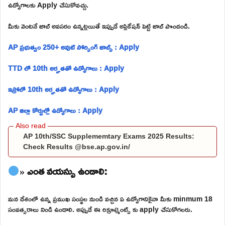
ఉద్యోగాలకు Apply చేసుకోవచ్చు.
మీకు వెంటనే జాబ్ అవసరం ఉన్నట్లయితే ఇప్పుడే అప్లికేషన్ పెట్టి జాబ్ పొందండి.
AP ప్రభుత్వం 250+ అవుట్ సోర్సింగ్ జాబ్స్ : Apply
TTD లో 10th అర్హతతో ఉద్యోగాలు : Apply
ఇస్రోలో 10th అర్హతతో ఉద్యోగాలు : Apply
AP జిల్లా కోర్టుల్లో ఉద్యోగాలు : Apply
AP 10th/SSC Supplememtary Exams 2025 Results:
Check Results @bse.ap.gov.in/
» ఎంత వయస్సు ఉండాలి:
మన దేశంలో ఉన్న ప్రముఖ సంస్థల నుండి వచ్చిన ఏ ఉద్యోగానికైనా మీకు minmum 18
సంవత్సరాలు నిండి ఉండాలి. అప్పుడే ఈ రిక్రూట్మెంట్స్ కు apply చేసుకోగలరు.