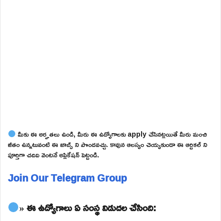
మీకు ఈ అర్హతలు ఉండి, మీరు ఈ ఉద్యోగాలకు apply చేసినట్లయితే మీరు మంచి
జీతం ఉన్నటువంటి ఈ జాబ్స్ ని పొందవచ్చు. కావున ఆలస్యం చెయ్యకుండా ఈ ఆర్టికల్ ని
పూర్తిగా చదివి వెంటనే అప్లికేషన్ పెట్టండి.
Join Our Telegram Group
» ఈ ఉద్యోగాలు ఏ సంస్థ విడుదల చేసింది: