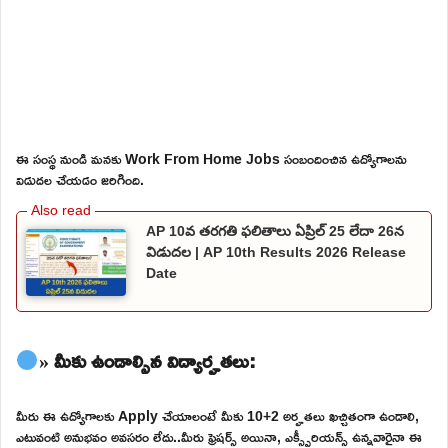
ఈ సంస్థ నుండి మనకు Work From Home Jobs సంబందించిన ఉద్యోగాలను
విడుదల చేయడం జరిగింది.
AP 10వ తరగతి ఫలితాలు ఏప్రిల్ 25 లేదా 26న
విడుదల | AP 10th Results 2026 Release
Date
» మీకు ఉండాల్సిన విద్యార్హతలు:
మీరు ఈ ఉద్యోగాలకు Apply చేయాలంటే మీకు 10+2 అర్హతలు ఖచ్చితంగా ఉండాలి,
ఎటువంటి అనుభవం అవసరం లేదు..మీరు ఫ్రెషర్స్ అయినా, ఎక్స్పీరియన్స్ ఉన్నవారైనా ఈ