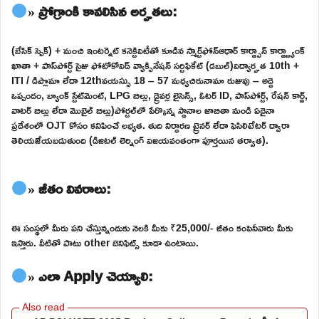
» ప్రోగ్రాంకి కావలిసిన అర్హతలు:
(బేసిక్ స్పెక్) + మంచి ఇంటర్నెట్ కనెక్టివిటీతో కూడిన స్మార్ట్‌ఫోన్ఆధార్ కార్డ్పాన్ కార్డ్బ్యాంక్
ఖాతా + పాస్‌పోర్ట్ సైజు ఫోటోకోవిడ్ వ్యాక్సినేషన్ సర్టిఫికేట్ (డబుల్)విద్యార్హత 10th +
ITI / డిప్లొమా లేదా 12thవయస్సు 18 – 57 మధ్యచిరునామా రుజువు – అద్దె
ఒప్పందం, బ్యాంక్ స్టేట్‌మెంట్, LPG బిల్లు, డ్రైవర్ల లైసెన్స్, ఓటర్ ID, పాస్‌పోర్ట్, రేషన్ కార్డ్,
వాటర్ బిల్లు లేదా మొబైల్ బిల్లు)పోర్టల్‌లో పేర్కొన్న స్థానాల జాబితా నుండి ఏదైనా
ప్రదేశంలో OJT కోసం కనిపించే లభ్యత. తుది నిర్ధారణ ట్రైనర్ లేదా ఫెసిలిటేటర్ ద్వారా
తెలియజేయబడుతుంది (డిజిటల్ లెర్నింగ్ విజయవంతంగా పూర్తయిన తర్వాత).
» జీతం వివరాలు:
ఈ సంస్థలో మీరు పని చేస్తున్నందుకు నెలకి మీకు ₹25,000/- జీతం కంపెనీవారు మీకు
ఇస్తారు. వీటితో పాటు other బెనిఫిట్స్ కూడా ఉంటాయి.
» ఎలా Apply చెయ్యాలి: