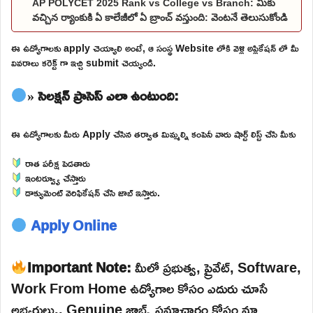
AP POLYCET 2025 Rank vs College vs Branch: మీకు
వచ్చిన ర్యాంకుకి ఏ కాలేజీలో ఏ బ్రాంచ్ వస్తుంది: వెంటనే తెలుసుకోండి
ఈ ఉద్యోగాలకు apply చెయ్యాలి అంటే, ఆ సంస్థ Website లోకి వెళ్లి అప్లికేషన్ లో మీ
వివరాలు కరెక్ట్ గా ఇచ్చి submit చెయ్యండి.
» సెలక్షన్ ప్రాసెస్ ఎలా ఉంటుంది:
ఈ ఉద్యోగాలకు మీరు Apply చేసిన తర్వాత మిమ్మల్ని కంపెనీ వారు షార్ట్ లిస్ట్ చేసి మీకు
రాత పరీక్ష పెడతారు
ఇంటర్వ్యూ చేస్తారు
డాక్యుమెంట్ వెరిఫికేషన్ చేసి జాబ్ ఇస్తారు.
Apply Online
Important Note:
మీలో ప్రభుత్వ, ప్రైవేట్, Software,
Work From Home ఉద్యోగాల కోసం ఎదురు చూసే
అభ్యర్థులు.. Genuine జాబ్స్ సమాచారం కోసం మా