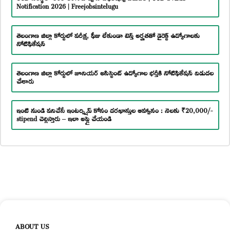
Notification 2026 | Freejobsintelugu
తెలంగాణ జిల్లా కోర్టులో పరీక్ష, ఫీజు లేకుండా టెన్త్ అర్హతతో డైరెక్ట్ ఉద్యోగాలకు
నోటిఫికేషన్
తెలంగాణ జిల్లా కోర్టులో జూనియర్ అసిస్టెంట్ ఉద్యోగాల భర్తీకి నోటిఫికేషన్ విడుదల
చేశారు
ఇంటి నుండి పనిచేసే ఇంటర్న్షిప్ కోసం దరఖాస్తుల ఆహ్వానం : నెలకు ₹20,000/-
stipend చెల్లిస్తారు – ఇలా అప్లై చేయండి
ABOUT US