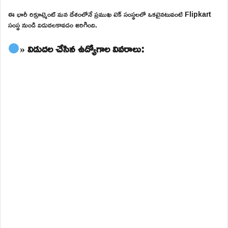
ఈ భారీ రిక్రూట్మెంట్ మన దేశంలోనే ప్రముఖ టెక్ సంస్థలలో ఒకటైనటువంటి Flipkart
సంస్థ నుండి విడుదలకావడం జరిగింది.
» విడుదల చేసిన ఉద్యోగాల వివరాలు: