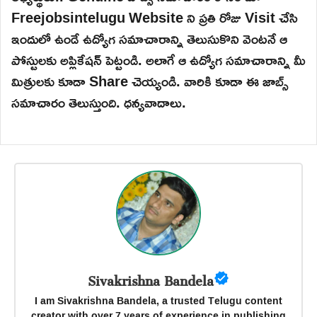
Freejobsintelugu Website ని ప్రతి రోజు Visit చేసి
ఇందులో ఉండే ఉద్యోగ సమాచారాన్ని తెలుసుకొని వెంటనే ఆ
పోస్టులకు అప్లికేషన్ పెట్టండి. అలాగే ఆ ఉద్యోగ సమాచారాన్ని మీ
మిత్రులకు కూడా Share చెయ్యండి. వారికి కూడా ఈ జాబ్స్
సమాచారం తెలుస్తుంది. ధన్యవాదాలు.
Sivakrishna Bandela
I am Sivakrishna Bandela, a trusted Telugu content
creator with over 7 years of experience in publishing