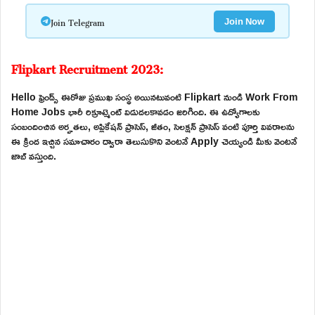
Join Telegram
Join Now
Flipkart Recruitment 2023:
Hello ఫ్రెండ్స్ ఈరోజు ప్రముఖ సంస్థ అయినటువంటి Flipkart నుండి Work From
Home Jobs భారీ రిక్రూట్మెంట్ విడుదలకావడం జరిగింది. ఈ ఉద్యోగాలకు
సంబందించిన అర్హతలు, అప్లికేషన్ ప్రాసెస్, జీతం, సెలక్షన్ ప్రాసెస్ వంటి పూర్తి వివరాలను
ఈ క్రింద ఇచ్చిన సమాచారం ద్వారా తెలుసుకొని వెంటనే Apply చెయ్యండి మీకు వెంటనే
జాబ్ వస్తుంది.