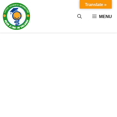
Skip
Translate »
to
content
MENU