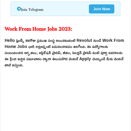
Join Telegram
Join Now
Work From Home Jobs 2023:
Hello ఫ్రెండ్స్ ఈరోజు ప్రముఖ సంస్థ అయినటువంటి Revolut నుండి Work From
Home Jobs భారీ రిక్రూట్మెంట్ విడుదలకావడం జరిగింది. ఈ ఉద్యోగాలకు
సంబందించిన అర్హతలు, అప్లికేషన్ ప్రాసెస్, జీతం, సెలక్షన్ ప్రాసెస్ వంటి పూర్తి వివరాలను
ఈ క్రింద ఇచ్చిన సమాచారం ద్వారా తెలుసుకొని వెంటనే Apply చెయ్యండి మీకు వెంటనే
జాబ్ వస్తుంది.