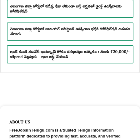
తెలంగాణ జిల్లా కోర్టులో పరీక్ష, ఫీజు లేకుండా టెన్త్ అర్హతతో డైరెక్ట్ ఉద్యోగాలకు
నోటిఫికేషన్
తెలంగాణ జిల్లా కోర్టులో జూనియర్ అసిస్టెంట్ ఉద్యోగాల భర్తీకి నోటిఫికేషన్ విడుదల
చేశారు
ఇంటి నుండి పనిచేసే ఇంటర్న్షిప్ కోసం దరఖాస్తుల ఆహ్వానం : నెలకు ₹20,000/-
stipend చెల్లిస్తారు – ఇలా అప్లై చేయండి
ABOUT US
FreeJobsInTelugu.com is a trusted Telugu information
platform dedicated to providing fast, accurate, and verified