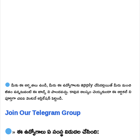
మీకు ఈ అర్హతలు ఉండి, మీరు ఈ ఉద్యోగాలకు apply చేసినట్లయితే మీరు మంచి
జీతం ఉన్నటువంటి ఈ జాబ్స్ ని పొందవచ్చు. కావున ఆలస్యం చెయ్యకుండా ఈ ఆర్టికల్ ని
పూర్తిగా చదివి వెంటనే అప్లికేషన్ పెట్టండి.
Join Our Telegram Group
» ఈ ఉద్యోగాలు ఏ సంస్థ విడుదల చేసింది: