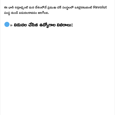
ఈ భారీ రిక్రూట్మెంట్ మన దేశంలోనే ప్రముఖ టెక్ సంస్థలలో ఒకటైనటువంటి Revolut
సంస్థ నుండి విడుదలకావడం జరిగింది.
» విడుదల చేసిన ఉద్యోగాల వివరాలు: