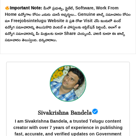
Important Note:
మీలో ప్రభుత్వ, ప్రైవేట్, Software, Work From
Home ఉద్యోగాల కోసం ఎదురు చూసే అభ్యర్థులు.. Genuine జాబ్స్ సమాచారం కోసం
మా Freejobsintelugu Website ని ప్రతి రోజు Visit చేసి ఇందులో ఉండే
ఉద్యోగ సమాచారాన్ని తెలుసుకొని వెంటనే ఆ పోస్టులకు అప్లికేషన్ పెట్టండి. అలాగే ఆ
ఉద్యోగ సమాచారాన్ని మీ మిత్రులకు కూడా Share చెయ్యండి. వారికి కూడా ఈ జాబ్స్
సమాచారం తెలుస్తుంది. ధన్యవాదాలు.
Sivakrishna Bandela
I am Sivakrishna Bandela, a trusted Telugu content
creator with over 7 years of experience in publishing
fast, accurate, and verified updates on Government