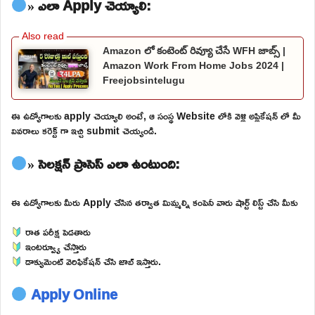
» ఎలా Apply చెయ్యాలి:
Amazon లో కంటెంట్ రివ్యూ చేసే WFH జాబ్స్ |
Amazon Work From Home Jobs 2024 |
Freejobsintelugu
ఈ ఉద్యోగాలకు apply చెయ్యాలి అంటే, ఆ సంస్థ Website లోకి వెళ్లి అప్లికేషన్ లో మీ
వివరాలు కరెక్ట్ గా ఇచ్చి submit చెయ్యండి.
» సెలక్షన్ ప్రాసెస్ ఎలా ఉంటుంది:
ఈ ఉద్యోగాలకు మీరు Apply చేసిన తర్వాత మిమ్మల్ని కంపెనీ వారు షార్ట్ లిస్ట్ చేసి మీకు
రాత పరీక్ష పెడతారు
ఇంటర్వ్యూ చేస్తారు
డాక్యుమెంట్ వెరిఫికేషన్ చేసి జాబ్ ఇస్తారు.
Apply Online