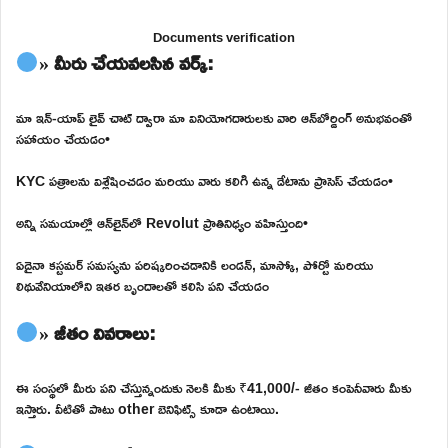
Documents verification
» మీరు చేయవలసిన వర్క్:
మా ఇన్-యాప్ లైవ్ చాట్ ద్వారా మా వినియోగదారులకు వారి ఆన్‌బోర్డింగ్ అనుభవంతో
సహాయం చేయడం•
KYC పత్రాలను విశ్లేషించడం మరియు వారు కలిగి ఉన్న డేటాను ప్రాసెస్ చేయడం•
అన్ని సమయాల్లో ఆన్‌లైన్‌లో Revolut ప్రాతినిధ్యం వహిస్తుంది•
ఏదైనా కస్టమర్ సమస్యను పరిష్కరించడానికి లండన్, మాస్కో, పోర్టో మరియు
లిథువేనియాలోని ఇతర బృందాలతో కలిసి పని చేయడం
» జీతం వివరాలు:
ఈ సంస్థలో మీరు పని చేస్తున్నందుకు నెలకి మీకు ₹41,000/- జీతం కంపెనీవారు మీకు
ఇస్తారు. వీటితో పాటు other బెనిఫిట్స్ కూడా ఉంటాయి.