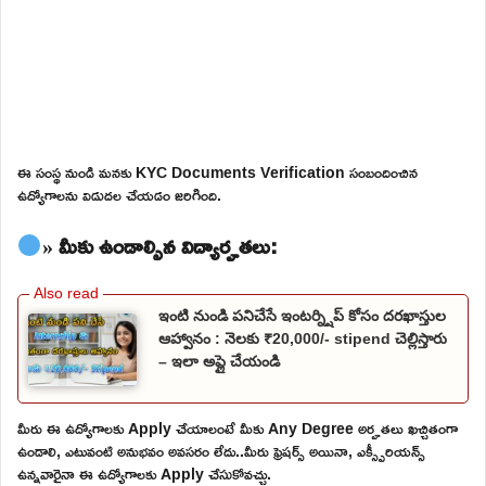
ఈ సంస్థ నుండి మనకు KYC Documents Verification సంబందించిన
ఉద్యోగాలను విడుదల చేయడం జరిగింది.
» మీకు ఉండాల్సిన విద్యార్హతలు:
ఇంటి నుండి పనిచేసే ఇంటర్న్షిప్ కోసం దరఖాస్తుల
ఆహ్వానం : నెలకు ₹20,000/- stipend చెల్లిస్తారు
– ఇలా అప్లై చేయండి
మీరు ఈ ఉద్యోగాలకు Apply చేయాలంటే మీకు Any Degree అర్హతలు ఖచ్చితంగా
ఉండాలి, ఎటువంటి అనుభవం అవసరం లేదు..మీరు ఫ్రెషర్స్ అయినా, ఎక్స్పీరియన్స్
ఉన్నవారైనా ఈ ఉద్యోగాలకు Apply చేసుకోవచ్చు.