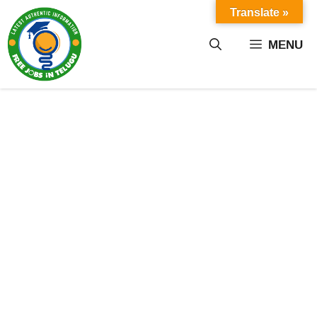
Skip
Translate »
to
content
MENU