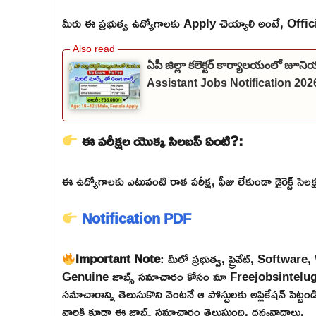
మీరు ఈ ప్రభుత్వ ఉద్యోగాలకు Apply చెయ్యాలి అంటే, Official వె
ఏపీ జిల్లా కలెక్టర్ కార్యాలయంలో జూనియ
Assistant Jobs Notification 2026
ఈ పరీక్షల యొక్క సిలబస్ ఏంటి?:
ఈ ఉద్యోగాలకు ఎటువంటి రాత పరీక్ష, ఫీజు లేకుండా డైరెక్ట్ సెలక్షన
Notification PDF
Important Note
: మీలో ప్రభుత్వ, ప్రైవేట్, Softw
Genuine జాబ్స్ సమాచారం కోసం మా Freejobsintelugu W
సమాచారాన్ని తెలుసుకొని వెంటనే ఆ పోస్టులకు అప్లికేషన్ పెట్
వారికి కూడా ఈ జాబ్స్ సమాచారం తెలుస్తుంది. ధన్యవాదాలు.