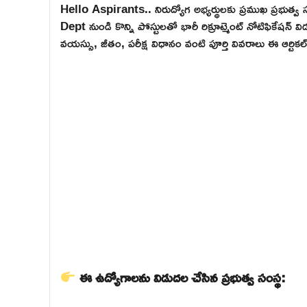
Hello Aspirants.. నిరుద్యోగ అభ్యర్థులకు ప్రముఖ ప్రభు
Dept నుండి కొన్ని పోస్టులతో భారీ రిక్రూట్మెంట్ నోటిఫికేషన్
వయస్సు, జీతం, పరీక్ష విధానం వంటి పూర్తి వివరాలు ఈ ఆర్టి
ఈ ఉద్యోగాలను విడుదల చేసిన ప్రభుత్వ సంస్థ: