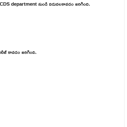
AP ICDS department నుండి విడుదలకావడం జరిగింది.
ిలీజ్ కావడం జరిగింది.