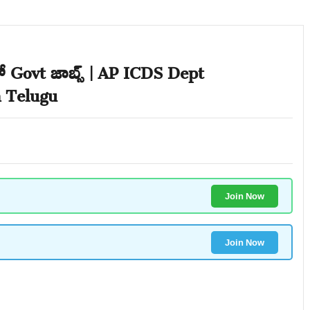
ో Govt జాబ్స్ | AP ICDS Dept
n Telugu
Join Now
Join Now