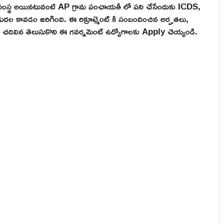
త్వ సంస్థ అయినటువంటి AP గ్రామ పంచాయతీ లో పని చేసేందుకు ICDS,
 విడుదల కావడం జరిగింది. ఈ రిక్రూట్మెంట్ కి సంబందించిన అర్హతలు,
కల్ చదివిన తెలుసుకొని ఈ గవర్నమెంట్ ఉద్యోగాలకు Apply చెయ్యండి.