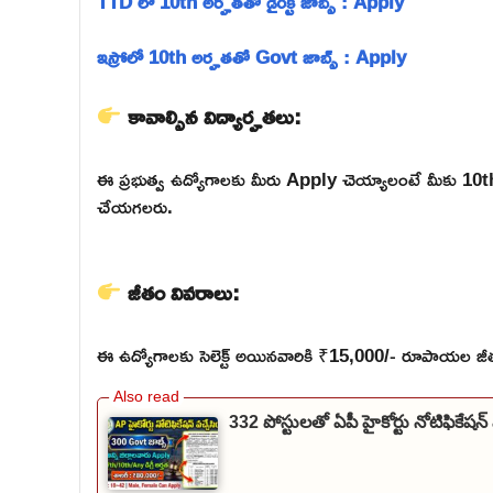
TTD లో 10th అర్హతతో డైరెక్ట్ జాబ్స్ : Apply
ఇస్రోలో 10th అర్హతతో Govt జాబ్స్ : Apply
కావాల్సిన విద్యార్హతలు:
ఈ ప్రభుత్వ ఉద్యోగాలకు మీరు Apply చెయ్యాలంటే మీకు 10th
చేయగలరు.
జీతం వివరాలు:
ఈ ఉద్యోగాలకు సెలెక్ట్ అయినవారికి ₹15,000/- రూపాయల జీతం
332 పోస్టులతో ఏపీ హైకోర్టు నోటిఫికే