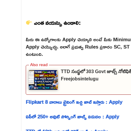
ఎంత వయస్సు ఉండాలి:
మీరు ఈ ఉద్యోగాలకు Apply చెయ్యాలి అంటే మీకు Mini
Apply చెయ్యొచ్చు. అలాగే ప్రభుత్వ Rules ప్రకారం SC,
ఉంటుంది.
TTD సంస్థలో 303 Govt జాబ్స్ నోటిఫి
Freejobsintelugu
Flipkart 8 వారాలు ట్రైనింగ్ ఇచ్చి జాబ్ ఇస్తారు : Apply
ఏపీలో 250+ అవుట్ సోర్సింగ్ జాబ్స్ విడుదల : Apply