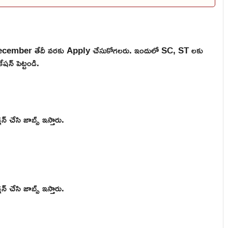
December తేదీ వరకు Apply చేసుకోగలరు. ఇందులో SC, ST లకు
షన్ పెట్టండి.
్ చేసి జాబ్స్ ఇస్తారు.
్ చేసి జాబ్స్ ఇస్తారు.