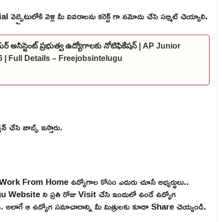
బ్సైటులోకి వెళ్లి మీ వివరాలను కరెక్ట్ గా నమోదు చేసి సబ్మిట్ చెయ్యాలి.
ర్ అసిస్టెంట్ ప్రభుత్వ ఉద్యోగాలకు నోటిఫికేషన్ | AP Junior
 | Full Details – Freejobsintelugu
్ చేసి జాబ్స్ ఇస్తారు.
are, Work From Home ఉద్యోగాల కోసం ఎదురు చూసే అభ్యర్థులు..
ebsite ని ప్రతి రోజు Visit చేసి ఇందులో ఉండే ఉద్యోగ
టండి. అలాగే ఆ ఉద్యోగ సమాచారాన్ని మీ మిత్రులకు కూడా Share చెయ్యండి.