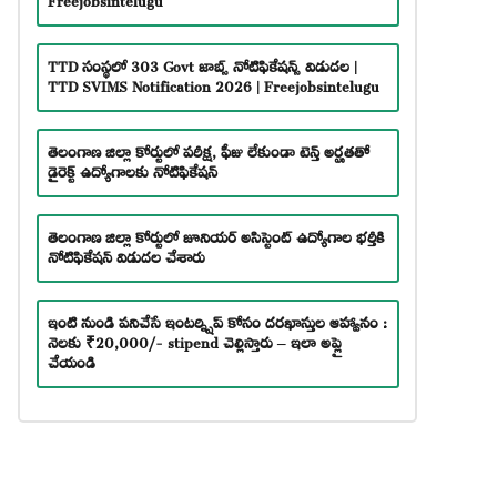
TTD సంస్థలో 303 Govt జాబ్స్ నోటిఫికేషన్స్ విడుదల |
TTD SVIMS Notification 2026 | Freejobsintelugu
తెలంగాణ జిల్లా కోర్టులో పరీక్ష, ఫీజు లేకుండా టెన్త్ అర్హతతో
డైరెక్ట్ ఉద్యోగాలకు నోటిఫికేషన్
తెలంగాణ జిల్లా కోర్టులో జూనియర్ అసిస్టెంట్ ఉద్యోగాల భర్తీకి
నోటిఫికేషన్ విడుదల చేశారు
ఇంటి నుండి పనిచేసే ఇంటర్న్షిప్ కోసం దరఖాస్తుల ఆహ్వానం :
నెలకు ₹20,000/- stipend చెల్లిస్తారు – ఇలా అప్లై
చేయండి