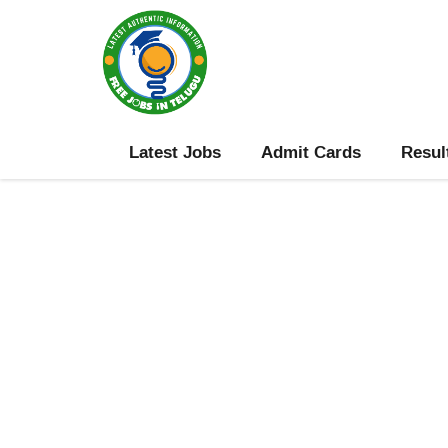
Skip
to
content
Latest Jobs
Admit Cards
Resul