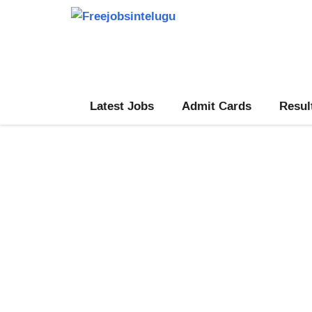
Skip
to
content
Latest Jobs
Admit Cards
Resul