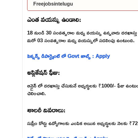
Freejobsintelugu
ఎంత వయస్సు ఉండాలి:
18 నుండి 30 సంవత్సరాల మధ్య వయస్సు ఉన్నవారు దరఖాస్తు 
మరో 03 సంవత్సరాల మధ్య వయస్సులో సడలింపు ఉంటుంది.
పెన్షన్స్ డిపార్ట్మెంట్ లో Govt జాబ్స్ : Apply
అప్లికేషన్ ఫీజు:
ఆన్లైన్ లో దరఖాస్తు చేసుకునే అభ్యర్థులకు ₹1000/- ఫీజు ఉంటు
చెలించాలి.
శాలరీ వివరాలు:
సుప్రీం కోర్టు ఉద్యోగాలకు ఎంపిక అయిన అభ్యర్థులకు నెలకు ₹72