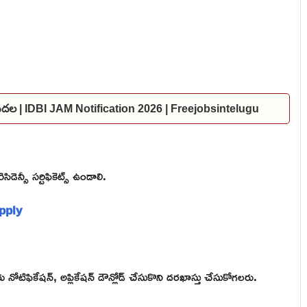
విడుదల | IDBI JAM Notification 2026 | Freejobsintelugu
ెసిడెన్సీ సర్టిఫికెట్స్ ఉండాలి.
 Apply
నోటిఫికేషన్, అప్లికేషన్ డౌన్లోడ్ చేసుకొని దరఖాస్తు చేసుకోగలరు.