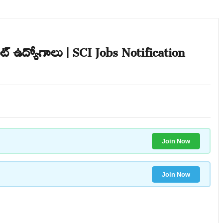
టెంట్ ఉద్యోగాలు | SCI Jobs Notification
Join Now
Join Now