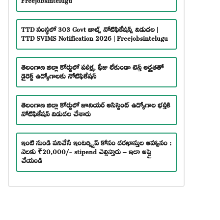
TTD సంస్థలో 303 Govt జాబ్స్ నోటిఫికేషన్స్ విడుదల |
TTD SVIMS Notification 2026 | Freejobsintelugu
తెలంగాణ జిల్లా కోర్టులో పరీక్ష, ఫీజు లేకుండా టెన్త్ అర్హతతో
డైరెక్ట్ ఉద్యోగాలకు నోటిఫికేషన్
తెలంగాణ జిల్లా కోర్టులో జూనియర్ అసిస్టెంట్ ఉద్యోగాల భర్తీకి
నోటిఫికేషన్ విడుదల చేశారు
ఇంటి నుండి పనిచేసే ఇంటర్న్షిప్ కోసం దరఖాస్తుల ఆహ్వానం :
నెలకు ₹20,000/- stipend చెల్లిస్తారు – ఇలా అప్లై
చేయండి