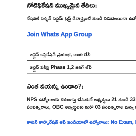
నోటిఫికేషన్ ముఖ్యమైన తేదీలు:
నేషనల్ పెన్షన్ సిస్టమ్ ట్రస్ట్ డిపార్ట్మెంట్ నుండి విడుదలయినా
Join Whats App Group
ఆన్లైన్ అప్లికేషన్ ప్రారంభ, ఆఖరి తేదీ
ఆన్లైన్ పరీక్ష Phase 1,2 జరిగే తేదీ
ఎంత వయస్సు ఉండాలి?:
NPS ఉద్యోగాలకు దరఖాస్తు చేసుకునే అభ్యర్థులు 21 నుండి 
సంవత్సరాలు, OBC అభ్యర్థులకు మరో 03 సంవత్సరాల మధ్య 
కాటన్ కార్పొరేషన్ ఆఫ్ ఇండియాలో ఉద్యోగాలు: No Exam