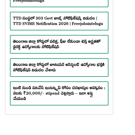
TTD సంస్థలో 303 Govt జాబ్స్ నోటిఫికేషన్స్ విడుదల |
TTD SVIMS Notification 2026 | Freejobsintelugu
తెలంగాణ జిల్లా కోర్టులో పరీక్ష, ఫీజు లేకుండా టెన్త్ అర్హతతో
డైరెక్ట్ ఉద్యోగాలకు నోటిఫికేషన్
తెలంగాణ జిల్లా కోర్టులో జూనియర్ అసిస్టెంట్ ఉద్యోగాల భర్తీకి
నోటిఫికేషన్ విడుదల చేశారు
ఇంటి నుండి పనిచేసే ఇంటర్న్షిప్ కోసం దరఖాస్తుల ఆహ్వానం :
నెలకు ₹20,000/- stipend చెల్లిస్తారు – ఇలా అప్లై
చేయండి