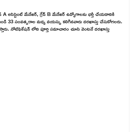
గ్రేడ్ A అసిస్టెంట్ మేనేజర్, గ్రేడ్ B మేనేజర్ ఉద్యోగాలను భర్తీ చేయడానికి
21 నుండి 33 సంవత్సరాల మధ్య వయస్సు కలిగినవారు దరఖాస్తు చేసుకోగలరు.
 ఇస్తారు. నోటిఫికేషన్ లోని పూర్తి సమాచారం చూసి వెంటనే దరఖాస్తు