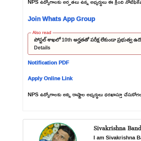
NPS ఉద్యోగాలకు అర్హతలు ఉన్న అభ్యర్థులు ఈ క్రింది నోటిఫికే
Join Whats App Group
పోస్టల్ శాఖలో 10th అర్హతతో పరీక్ష లేకుండా ప్రభుత్వ 
Details
Notification PDF
Apply Online Link
NPS ఉద్యోగాలకు అన్ని రాష్ట్రాల అభ్యర్థులు ధరఖాస్తూ చేసుకోగ
Sivakrishna Band
I am Sivakrishna B