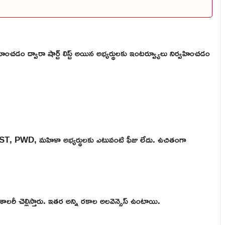
ించడం ద్వారా షార్ట్ లిస్ట్ అయిన అభ్యర్థులకు ఇంటర్వ్యూలు నిర్వహించడం
SC, ST, PWD, మహిళా అభ్యర్థులకు ఎటువంటి ఫీజు లేదు. ఉచితంగా
రీ చెల్లిస్తారు. ఇతర అన్ని రకాల అలవెన్సెస్ ఉంటాయి.