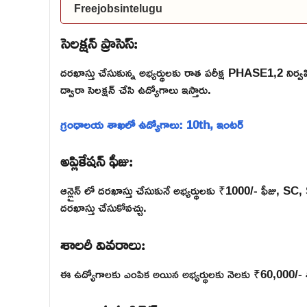
Freejobsintelugu
సెలక్షన్ ప్రాసెస్:
దరఖాస్తు చేసుకున్న అభ్యర్థులకు రాత పరీక్ష PHASE1,2 నిర్వహ
ద్వారా సెలక్షన్ చేసి ఉద్యోగాలు ఇస్తారు.
గ్రంధాలయ శాఖలో ఉద్యోగాలు: 10th, ఇంటర్
అప్లికేషన్ ఫీజు:
ఆన్లైన్ లో దరఖాస్తు చేసుకునే అభ్యర్థులకు ₹1000/- ఫీజు, 
దరఖాస్తు చేసుకోవచ్చు.
శాలరీ వివరాలు:
ఈ ఉద్యోగాలకు ఎంపిక అయిన అభ్యర్థులకు నెలకు ₹60,000/- శాల