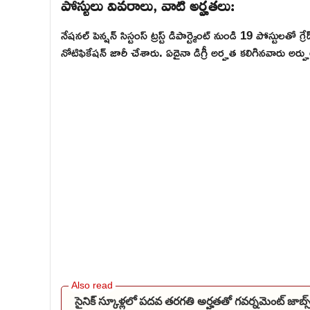
పోస్టులు వివరాలు, వాటి అర్హతలు:
నేషనల్ పెన్షన్ సిస్టంస్ ట్రస్ట్ డిపార్ట్మెంట్ నుండి 19 పోస్టులతో 
నోటిఫికేషన్ జారీ చేశారు. ఏదైనా డిగ్రీ అర్హత కలిగినవారు అర్హు
సైనిక్ స్కూళ్లలో పదవ తరగతి అర్హతతో గవర్నమెంట్ జాబ