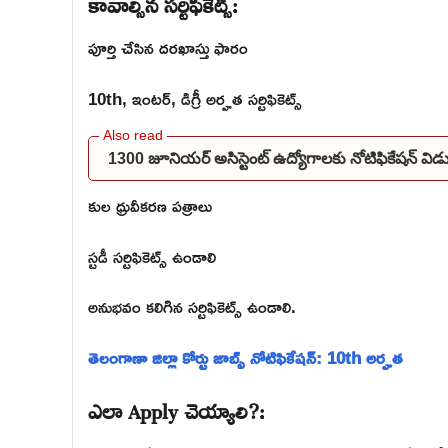
కావాల్సిన సర్టిఫికెట్స్:
పూర్తి చేసిన దరఖాస్తు ఫారం
10th, ఇంటర్, డిగ్రీ అర్హత సర్టిఫికెట్స్
1300 జూనియర్ అసిస్టెంట్ ఉద్యోగాలకు నోటిఫికేషన్ 
కుల ధ్రువీకరణ పత్రాలు
స్టడీ సర్టిఫికెట్స్ ఉండాలి
అనుభవం కలిగిన సర్టిఫికెట్స్ ఉండాలి.
తెలంగాణా జిల్లా కోర్టు జాబ్స్ నోటిఫికేషన్: 10th అర్హత
ఎలా Apply చెయ్యాలి?: