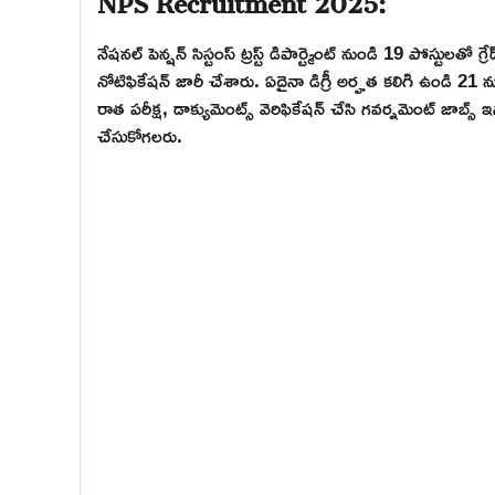
నేషనల్ పెన్షన్ సిస్టంస్ ట్రస్ట్ డిపార్ట్మెంట్ నుండి 19 పోస్టులతో 
నోటిఫికేషన్ జారీ చేశారు. ఏదైనా డిగ్రీ అర్హత కలిగి ఉండి 
రాత పరీక్ష, డాక్యుమెంట్స్ వెరిఫికేషన్ చేసి గవర్నమెంట్ జాబ్స్
చేసుకోగలరు.