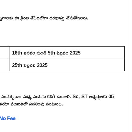
 ఉద్యోగాలకు ఈ క్రింది తేదీలలోగా దరఖాస్తు చేసుకోగలరు.
16th జనవరి నుండి 5th ఫిబ్రవరి 2025
25th ఫిబ్రవరి 2025
33 సంవత్సరాల మధ్య వయసు కలిగి ఉండాలి. Sc, ST అభ్యర్థులకు 05
వయో పరిమితిలో సడలింపు ఉంటుంది.
, No Fee