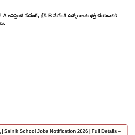
గ్రేడ్ A అసిస్టెంట్ మేనేజర్, గ్రేడ్ B మేనేజర్ ఉద్యోగాలను భర్తీ చేయడానికి
లు.
్స్ | Sainik School Jobs Notification 2026 | Full Details –