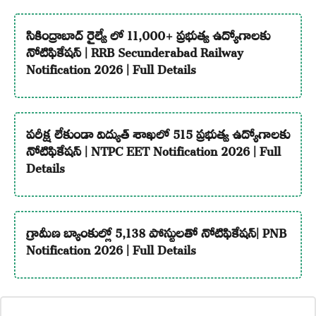
సికింద్రాబాద్ రైల్వే లో 11,000+ ప్రభుత్వ ఉద్యోగాలకు
నోటిఫికేషన్ | RRB Secunderabad Railway
Notification 2026 | Full Details
పరీక్ష లేకుండా విద్యుత్ శాఖలో 515 ప్రభుత్వ ఉద్యోగాలకు
నోటిఫికేషన్ | NTPC EET Notification 2026 | Full
Details
గ్రామీణ బ్యాంకుల్లో 5,138 పోస్టులతో నోటిఫికేషన్| PNB
Notification 2026 | Full Details