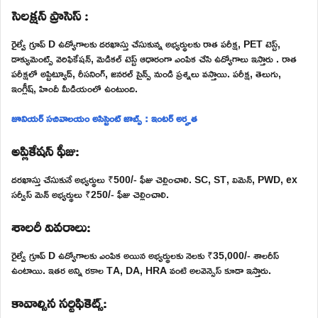
సెలక్షన్ ప్రాసెస్ :
రైల్వే గ్రూప్ D ఉద్యోగాలకు దరఖాస్తు చేసుకున్న అభ్యర్థులకు రాత పరీక్ష, PET టెస్ట్,
డాక్యుమెంట్స్ వెరిఫికేషన్, మెడికల్ టెస్ట్ ఆధారంగా ఎంపిక చేసి ఉద్యోగాలు ఇస్తారు . రాత
పరీక్షలో అప్టిట్యూడ్, రీసనింగ్, జనరల్ సైన్స్ నుండి ప్రశ్నలు వస్తాయి. పరీక్ష, తెలుగు,
ఇంగ్లీష్, హిందీ మీడియంలో ఉంటుంది.
జూనియర్ సచివాలయం అసిస్టెంట్ జాబ్స్ : ఇంటర్ అర్హత
అప్లికేషన్ ఫీజు:
దరఖాస్తు చేసుకునే అభ్యర్థులు ₹500/- ఫీజు చెల్లించాలి. SC, ST, విమెన్, PWD, ex
సర్వీస్ మెన్ అభ్యర్థులు ₹250/- ఫీజు చెల్లించాలి.
శాలరీ వివరాలు:
రైల్వే గ్రూప్ D ఉద్యోగాలకు ఎంపిక అయిన అభ్యర్థులకు నెలకు ₹35,000/- శాలరీస్
ఉంటాయి. ఇతర అన్ని రకాల TA, DA, HRA వంటి అలవెన్సెస్ కూడా ఇస్తారు.
కావాల్సిన సర్టిఫికెట్స్: