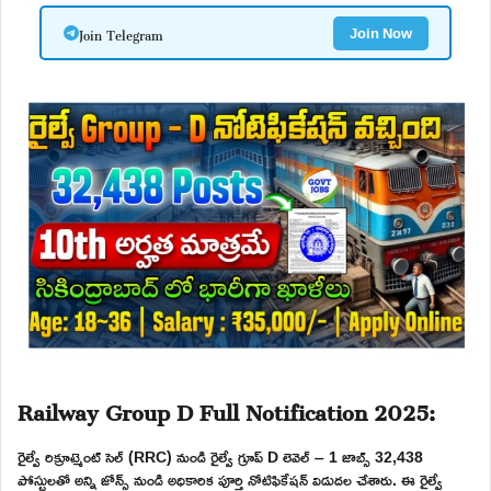
Join Telegram
Join Now
Railway Group D Full Notification 2025:
రైల్వే రిక్రూట్మెంట్ సెల్ (RRC) నుండి రైల్వే గ్రూప్ D లెవెల్ – 1 జాబ్స్ 32,438
పోస్టులతో అన్ని జోన్స్ నుండి అధికారిక పూర్తి నోటిఫికేషన్ విడుదల చేశారు. ఈ రైల్వే