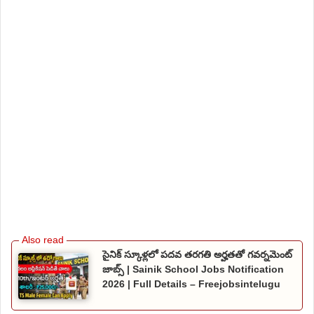
సైనిక్ స్కూళ్లలో పదవ తరగతి అర్హతతో గవర్నమెంట్
జాబ్స్ | Sainik School Jobs Notification
2026 | Full Details – Freejobsintelugu