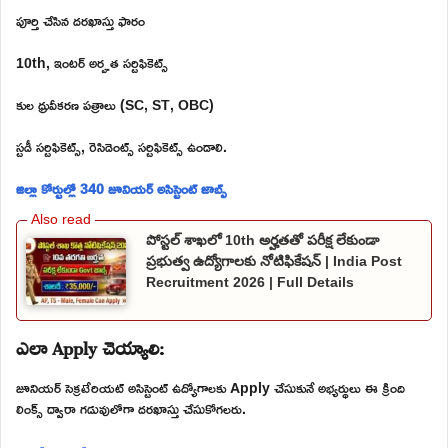
పూర్తి చేసిన దరఖాస్తు ఫారం
10th, ఇంటర్ అర్హత సర్టిఫికెట్స్
కుల ధ్రువీకరణ పత్రాలు (SC, ST, OBC)
స్టడీ సర్టిఫికెట్స్, రెసిడెంట్స్ సర్టిఫికెట్స్ ఉండాలి.
జిల్లా కోర్టుల్లో 340 జూనియర్ అసిస్టెంట్ జాబ్స్
పోస్టల్ శాఖలో 10th అర్హతతో పరీక్ష లేకుండా
ప్రభుత్వ ఉద్యోగాలకు నోటిఫికేషన్ | India Post
Recruitment 2026 | Full Details
ఎలా Apply చెయ్యాలి:
జూనియర్ సెక్రటేరియట్ అసిస్టెంట్ ఉద్యోగాలకు Apply చేసుకునే అభ్యర్థులు ఈ క్రింది
లింక్స్ ద్వారా గడువులోగా దరఖాస్తు చేసుకోగలరు.