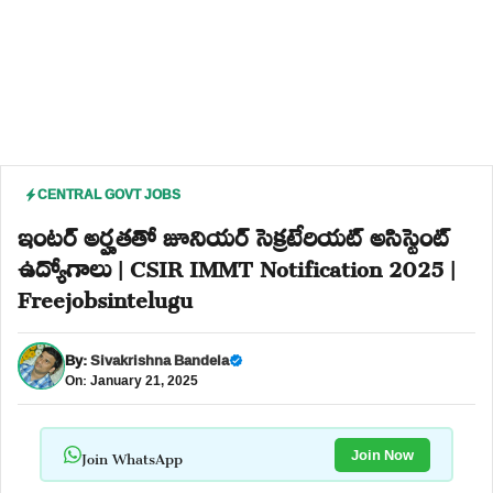
CENTRAL GOVT JOBS
ఇంటర్ అర్హతతో జూనియర్ సెక్రటేరియట్ అసిస్టెంట్
ఉద్యోగాలు | CSIR IMMT Notification 2025 |
Freejobsintelugu
By:
Sivakrishna Bandela
On: January 21, 2025
Join WhatsApp
Join Now