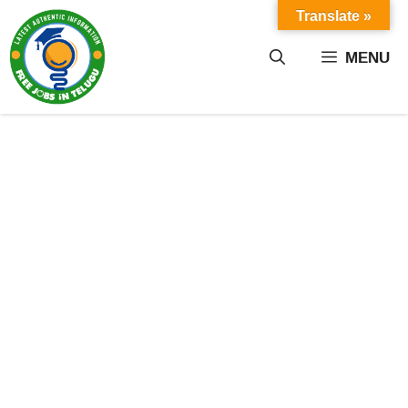
Skip
Translate »
to
content
MENU