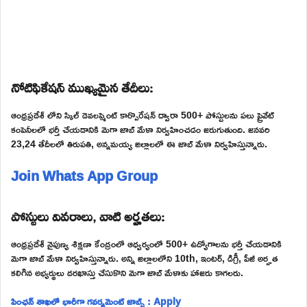
నోటిఫికేషన్ ముఖ్యమైన తేదీలు:
ఆంధ్రప్రదేశ్ లోని స్కిల్ డెవలప్మెంట్ కార్పొరేషన్ ద్వారా 500+ పోస్టులను పలు ప్రైవేట్
కంపెనీలలో భర్తీ చేయడానికి మెగా జాబ్ మేళా నిర్వహించడం జరుగుతుంది. జనవరి
23,24 తేదీలలో తిరుపతి, అన్నమయ్య జిల్లాలలో ఈ జాబ్ మేళా నిర్వహిస్తున్నారు.
Join Whats App Group
పోస్టులు వివరాలు, వాటి అర్హతలు:
ఆంధ్రప్రదేశ్ నైపుణ్య శిక్షణా కేంద్రంలో ఆధ్వర్యంలో 500+ ఉద్యోగాలను భర్తీ చేయడానికి
మెగా జాబ్ మేళా నిర్వహిస్తున్నారు. అన్ని జిల్లాలలోని 10th, ఇంటర్, డిగ్రీ, పీజీ అర్హత
కలిగిన అభ్యర్థులు దరఖాస్తు చేసుకొని మెగా జాబ్ మేళాకు హాజరు కాగలరు.
పింఛన్ శాఖలో భారీగా గవర్నమెంట్ జాబ్స్ : Apply