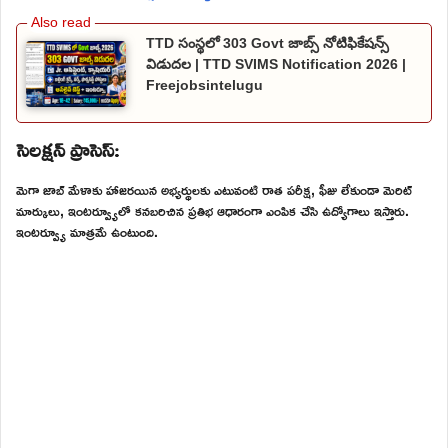
TTD సంస్థలో 303 Govt జాబ్స్ నోటిఫికేషన్స్
విడుదల | TTD SVIMS Notification 2026 |
Freejobsintelugu
సెలక్షన్ ప్రాసెస్:
మెగా జాబ్ మేళాకు హాజరయిన అభ్యర్థులకు ఎటువంటి రాత పరీక్ష, ఫీజు లేకుండా మెరిట్
మార్కులు, ఇంటర్వ్యూలో కనబరిచిన ప్రతిభ ఆధారంగా ఎంపిక చేసి ఉద్యోగాలు ఇస్తారు.
ఇంటర్వ్యూ మాత్రమే ఉంటుంది.