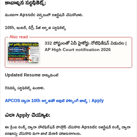
కావాల్సిన సర్టిఫికెట్స్:
మొదటగా Apssdc వెబ్సైటులో రిజిస్ట్రేషన్ చేసుకోవాలి.
10th, ఇంటర్, డిగ్రీ, పీజీ అర్హత సర్టిఫికెట్స్
332 పోస్టులతో ఏపీ హైకోర్టు నోటిఫికేషన్ విడుదల |
AP High Court notification 2026
Updated Resume డాక్యుమెంట్
రెసిడెన్సీ సర్టిఫికెట్స్ ఉండాలి.
APCOS ద్వారా 10th అర్హతతో అవుట్ సోర్సింగ్ జాబ్స్ : Apply
ఎలా Apply చెయ్యాలి:
ఈ క్రింది లింక్స్ ద్వారా నోటిఫికేషన్ డౌన్లోడ్ చేసుకొని Apssdc రిజిస్ట్రేషన్ లింక్స్ ద్వారా
దరఖాస్తు చేసుకొని మెగా జాబ్ మేళాకి హాజరుకాగలరు.