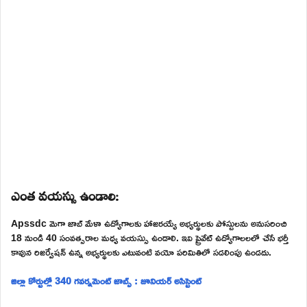
ఎంత వయస్సు ఉండాలి:
Apssdc మెగా జాబ్ మేళా ఉద్యోగాలకు హాజరయ్యే అభ్యర్థులకు పోస్టులను అనుసరించి
18 నుండి 40 సంవత్సరాల మధ్య వయస్సు ఉండాలి. ఇవి ప్రైవేట్ ఉద్యోగాలలలో చేసే భర్తీ
కావున రిజర్వేషన్ ఉన్న అభ్యర్థులకు ఎటువంటి వయో పరిమితిలో సడలింపు ఉండదు.
జిల్లా కోర్టుల్లో 340 గవర్నమెంట్ జాబ్స్ : జూనియర్ అసిస్టెంట్