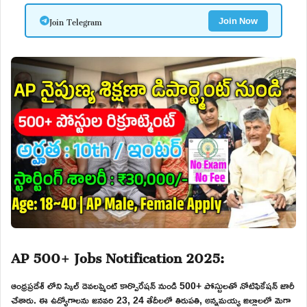
Join Telegram
Join Now
AP 500+ Jobs Notification 2025:
ఆంధ్రప్రదేశ్ లోని స్కిల్ డెవలప్మెంట్ కార్పొరేషన్ నుండి 500+ పోస్టులతో నోటిఫికేషన్ జారీ
చేశారు. ఈ ఉద్యోగాలను జనవరి 23, 24 తేదీలలో తిరుపతి, అన్నమయ్య జిల్లాలలో మెగా