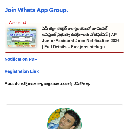
Join Whats App Group.
ఏపీ జిల్లా కలెక్టర్ కార్యాలయంలో జూనియర్
అసిస్టెంట్ ప్రభుత్వ ఉద్యోగాలకు నోటిఫికేషన్ | AP
Junior Assistant Jobs Notification 2026
| Full Details – Freejobsintelugu
Notification PDF
Registration Link
Apssdc ఉద్యోగాలకు అన్ని జిల్లాలవారు దరఖాస్తు చేసుకోవచ్చు.