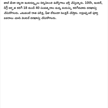
జాబ్ మేళా ద్వారా ఇంటర్వ్యూలు నిర్వహించి ఉద్యోగాలు భర్తీ చేస్తున్నారు. 10th, ఇంటర్,
డిగ్రీ అర్హత కలిగి 18 నుండి 40 సంవత్సరాల మధ్య వయస్సు కలిగినవారు దరఖాస్తు
చేసుకోగలరు. ఎటువంటి రాత పరీక్ష, ఫీజు లేకుండా సెలక్షన్ చేస్తారు. రిక్రూట్మెంట్ పూర్తి
వివరాలు చూసి వెంటనే దరఖాస్తు చేసుకోగలరు.