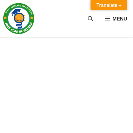
Skip
Translate »
to
content
MENU