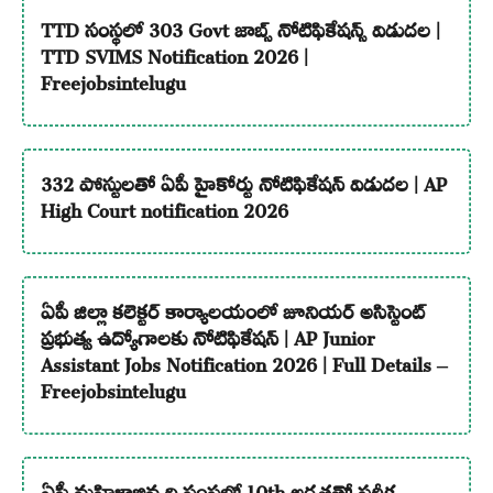
TTD సంస్థలో 303 Govt జాబ్స్ నోటిఫికేషన్స్ విడుదల |
TTD SVIMS Notification 2026 |
Freejobsintelugu
332 పోస్టులతో ఏపీ హైకోర్టు నోటిఫికేషన్ విడుదల | AP
High Court notification 2026
ఏపీ జిల్లా కలెక్టర్ కార్యాలయంలో జూనియర్ అసిస్టెంట్
ప్రభుత్వ ఉద్యోగాలకు నోటిఫికేషన్ | AP Junior
Assistant Jobs Notification 2026 | Full Details –
Freejobsintelugu
ఏపీ మహిళాభివృద్ధి సంస్థలో 10th అర్హతతో పరీక్ష