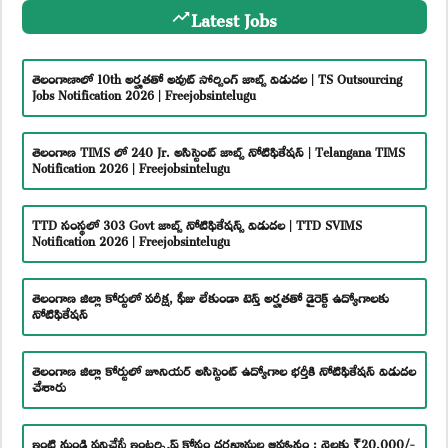
Latest Jobs
తెలంగాణాలో 10th అర్హతతో అవుట్ సోర్సింగ్ జాబ్స్ విడుదల | TS Outsourcing
Jobs Notification 2026 | Freejobsintelugu
తెలంగాణ TIMS లో 240 Jr. అసిస్టెంట్ జాబ్స్ నోటిఫికేషన్ | Telangana TIMS
Notification 2026 | Freejobsintelugu
TTD సంస్థలో 303 Govt జాబ్స్ నోటిఫికేషన్స్ విడుదల | TTD SVIMS
Notification 2026 | Freejobsintelugu
తెలంగాణ జిల్లా కోర్టులో పరీక్ష, ఫీజు లేకుండా టెన్త్ అర్హతతో డైరెక్ట్ ఉద్యోగాలకు
నోటిఫికేషన్
తెలంగాణ జిల్లా కోర్టులో జూనియర్ అసిస్టెంట్ ఉద్యోగాల భర్తీకి నోటిఫికేషన్ విడుదల
చేశారు
ఇంటి నుండి పనిచేసే ఇంటర్న్షిప్ కోసం దరఖాస్తుల ఆహ్వానం : నెలకు ₹20,000/-