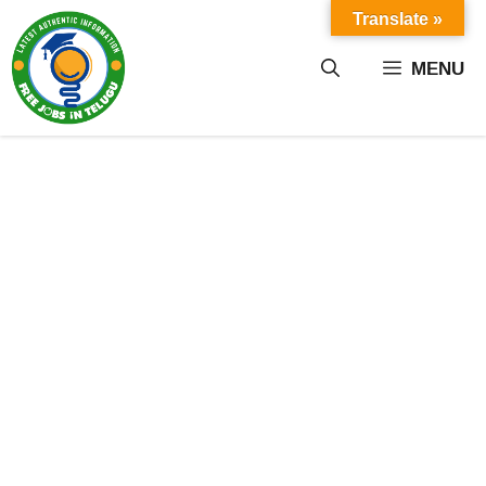
Skip
Translate »
to
content
MENU