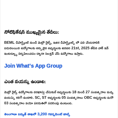
నోటిఫికేషన్ ముఖ్యమైన తేదీలు:
BEML డిపార్ట్మెంట్ నుండి మెట్రో రైల్వే, ఇతర డిపార్ట్మెంట్స్ లో పని చేయడానికి
విడుదలయిన ఉద్యోగాలకు అర్హులైన అభ్యర్థులకు జనవరి 21st, 2025 తేదీన వాక్ ఇన్
ఇంటర్వ్యూ నిర్వహించడం ద్వారా సెలక్షన్ చేసి ఉద్యోగాలు ఇస్తారు.
Join What’s App Group
ఎంత వయస్సు ఉండాలి:
మెట్రో రైల్వే ఉద్యోగాలకు దరఖాస్తు చేసుకునే అభ్యర్థులుకు 18 నుండి 27 సంవత్సరాల మధ్య
వయస్సు కలిగి ఉండాలి. SC, ST అభ్యర్థులకు 05 సంవత్సరాలు OBC అభ్యర్థులకు మరో
03 సంవత్సరాల వయో పరిమితిలో సడలింపు ఉంటుంది.
తెలంగాణా విద్యుత్ శాఖలో 3,200 గవర్నమెంట్ జాబ్స్