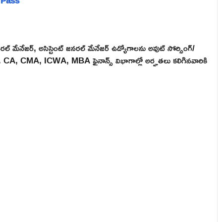
th Pass
ో జనరల్ మేనేజర్, అసిస్టెంట్ జనరల్ మేనేజర్ ఉద్యోగాలను అవుట్ సోర్సింగ్/
ేశారు. CA, CMA, ICWA, MBA ఫైనాన్స్ విభాగాల్లో అర్హతలు కలిగినవారికి