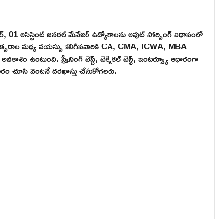
మేనేజర్, 01 అసిస్టెంట్ జనరల్ మేనేజర్ ఉద్యోగాలను అవుట్ సోర్సింగ్ విధానంలో
2 సంవత్సరాల మధ్య వయస్సు కలిగినవారికి CA, CMA, ICWA, MBA
కాశం ఉంటుంది. స్క్రీనింగ్ టెస్ట్, టెక్నికల్ టెస్ట్, ఇంటర్వ్యూ ఆధారంగా
ాచారం చూసి వెంటనే దరఖాస్తు చేసుకోగలరు.