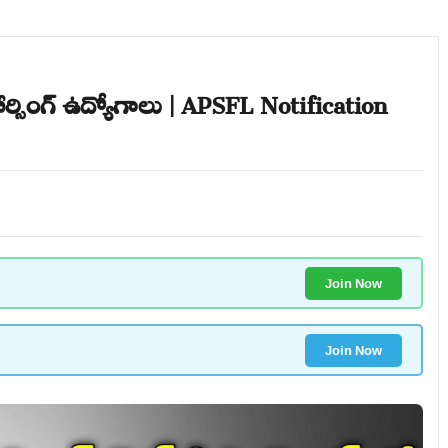
సోర్సింగ్ ఉద్యోగాలు | APSFL Notification
Join Now
Join Now