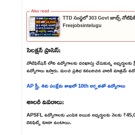
TTD సంస్థలో 303 Govt జాబ్స్ నోటిఫి
Freejobsintelugu
సెలక్షన్ ప్రాసెస్:
నోటిఫికేషన్ లోని ఉద్యోగాలకు దరఖాస్తు చేసుకున్న అభ్యర్థులకు స్క్ర
ఉద్యోగాలు ఇస్తారు. మంచి ప్రతిభ కనబరిచిన వారికి మాత్రమే ఉద్య
AP స్త్రీ, శిశు సంక్షేమ శాఖలో 10th అర్హతతో ఉద్యోగాలు
శాలరీ వివరాలు:
APSFL ఉద్యోగాలకు ఎంపిక అయిన అభ్యర్థులకు నెలకు ₹45,0
బెనిఫిట్స్ కూడా ఉంటాయి.