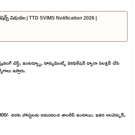
కేషన్స్ విడుదల | TTD SVIMS Notification 2026 |
ీనింగ్ టెస్ట్, ఇంటర్వ్యూ, డాక్యుమెంట్స్ వెరిఫికేషన్ ద్వారా సెలక్షన్ చేసి
ోగాలు ఇస్తారు.
00/- వరకు పోస్టులను అనుసరించి శాలరీస్ ఉంటాయి. ఇతర అలవెన్సుడ్,