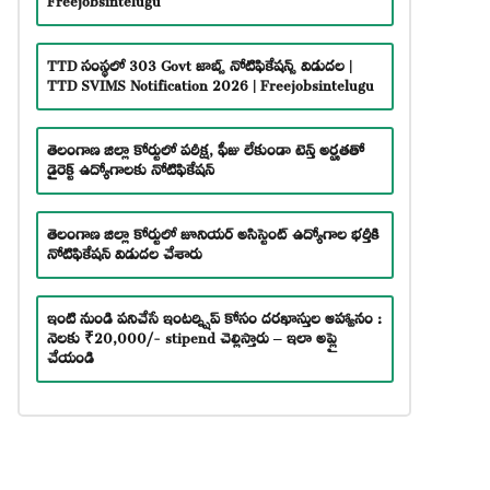
TTD సంస్థలో 303 Govt జాబ్స్ నోటిఫికేషన్స్ విడుదల |
TTD SVIMS Notification 2026 | Freejobsintelugu
తెలంగాణ జిల్లా కోర్టులో పరీక్ష, ఫీజు లేకుండా టెన్త్ అర్హతతో
డైరెక్ట్ ఉద్యోగాలకు నోటిఫికేషన్
తెలంగాణ జిల్లా కోర్టులో జూనియర్ అసిస్టెంట్ ఉద్యోగాల భర్తీకి
నోటిఫికేషన్ విడుదల చేశారు
ఇంటి నుండి పనిచేసే ఇంటర్న్షిప్ కోసం దరఖాస్తుల ఆహ్వానం :
నెలకు ₹20,000/- stipend చెల్లిస్తారు – ఇలా అప్లై
చేయండి