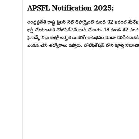
APSFL Notification 2025:
ఆంధ్రప్రదేశ్ రాష్ట్ర ఫైబర్ నెట్ డిపార్ట్మెంట్ నుండి 02 జనరల్ 
భర్తీ చేయడానికి నోటిఫికేషన్ జారీ చేశారు. 18 నుండి 4
ఫైనాన్స్ విభాగాల్లో అర్హతలు కలిగి అనుభవం కూడా కలిగినవారికి అవ
ఎంపిక చేసి ఉద్యోగాలు ఇస్తారు. నోటిఫికేషన్ లోని పూర్తి సమ