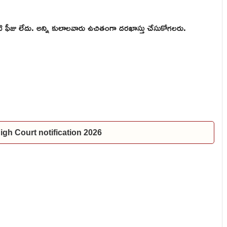
ి ఫీజు లేదు. అన్ని కులాలవారు ఉచితంగా దరఖాస్తు చేసుకోగలరు.
P High Court notification 2026