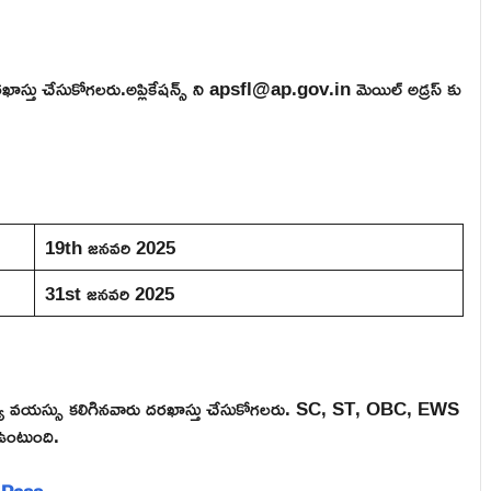
గా దరఖాస్తు చేసుకోగలరు.అప్లికేషన్స్ ని apsfl@ap.gov.in మెయిల్ అడ్రస్ కు
19th జనవరి 2025
31st జనవరి 2025
 మధ్య వయస్సు కలిగినవారు దరఖాస్తు చేసుకోగలరు. SC, ST, OBC, EWS
ఉంటుంది.