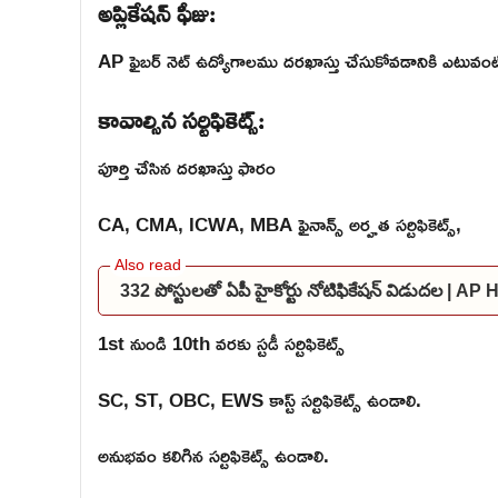
అప్లికేషన్ ఫీజు:
AP ఫైబర్ నెట్ ఉద్యోగాలము దరఖాస్తు చేసుకోవడానికి ఎటువంట
కావాల్సిన సర్టిఫికెట్స్:
పూర్తి చేసిన దరఖాస్తు ఫారం
CA, CMA, ICWA, MBA ఫైనాన్స్ అర్హత సర్టిఫికెట్స్,
332 పోస్టులతో ఏపీ హైకోర్టు నోటిఫికేషన్ విడుదల | A
1st నుండి 10th వరకు స్టడీ సర్టిఫికెట్స్
SC, ST, OBC, EWS కాస్ట్ సర్టిఫికెట్స్ ఉండాలి.
అనుభవం కలిగిన సర్టిఫికెట్స్ ఉండాలి.