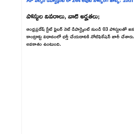
AP వెల్ఫేర్ డిపార్ట్మెంట్ లో 244 అవుట్ సోర్సింగ్ జాబ్స్: 10
పోస్టుల వివరాలు, వాటి అర్హతలు;
ఆంధ్రప్రదేష్ స్టేట్ ఫైబర్ నెట్ డిపార్ట్మెంట్ నుండి 03 పోస్టులత
కాంట్రాక్టు విధానంలో భర్తీ చేయడానికి నోటిఫికేషన్ జారీ చ
అవకాశం ఉంటుంది.