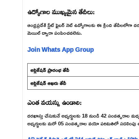
ఉద్యోగాల ముఖ్యమైన తేదీలు:
ఆంధ్రప్రదేశ్ స్టేట్ ఫైబర్ నెట్ ఉద్యోగాలకు ఈ క్రింది తేదీలలో
మెయిల్ ద్వారా పంపించవలెను.
Join Whats App Group
అప్లికేషన్ ప్రారంభ తేదీ
అప్లికేషన్ ఆఖరు తేదీ
ఎంత వయస్సు ఉండాలి:
దరఖాస్తు చేసుకునే అభ్యర్థులకు 18 నుండి 42 సంవత్సరాల
అభ్యర్థులకు మరో 05 సంవత్సరాల వయో పరిమితిలో సడలింపు 