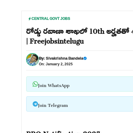
CENTRAL GOVT JOBS
రోడ్డు రవాణా శాఖలో 10th అర్హతతో 4
| Freejobsintelugu
By:
Sivakrishna Bandela
On: January 2, 2025
Join WhatsApp
Join Telegram
BRO Notification 2025: