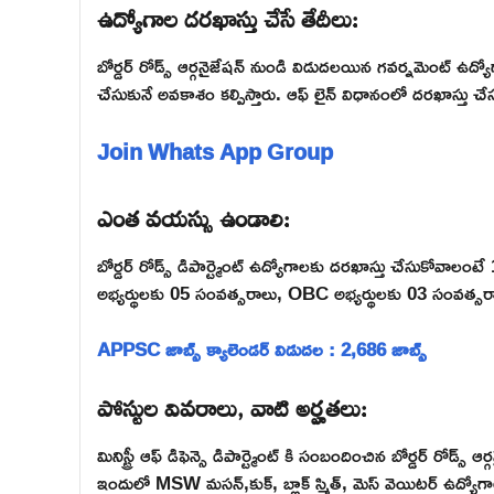
ఉద్యోగాల దరఖాస్తు చేసే తేదీలు:
బోర్డర్ రోడ్స్ ఆర్గనైజేషన్ నుండి విడుదలయిన గవర్నమెంట్ ఉద్
చేసుకునే అవకాశం కల్పిస్తారు. ఆఫ్ లైన్ విధానంలో దరఖాస్తు చే
Join Whats App Group
ఎంత వయస్సు ఉండాలి:
బోర్డర్ రోడ్స్ డిపార్ట్మెంట్ ఉద్యోగాలకు దరఖాస్తు చేసుకోవ
అభ్యర్థులకు 05 సంవత్సరాలు, OBC అభ్యర్థులకు 03 సంవత్
APPSC జాబ్స్ క్యాలెండర్ విడుదల : 2,686 జాబ్స్
పోస్టుల వివరాలు, వాటి అర్హతలు:
మినిస్ట్రీ ఆఫ్ డిఫెన్సె డిపార్ట్మెంట్ కి సంబందించిన బోర్డర్ రో
ఇందులో MSW మసన్,కుక్, బ్లాక్ స్మిత్, మెస్ వెయిటర్ ఉద్యో