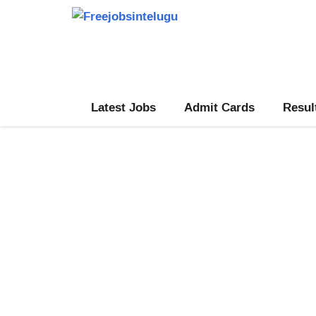
Skip
to
content
Latest Jobs
Admit Cards
Resul