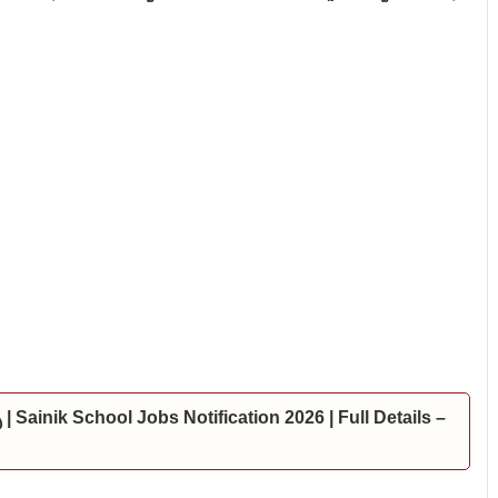
్స్ | Sainik School Jobs Notification 2026 | Full Details –