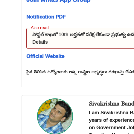
Notification PDF
పోస్టల్ శాఖలో 10th అర్హతతో పరీక్ష లేకుండా ప్రభుత్వ 
Details
Official Website
పైన తెలిపిన ఉద్యోగాలకు అన్ని రాష్ట్రాల అభ్యర్థులు దరఖాస్తు చేసు
Sivakrishna Band
I am Sivakrishna B
years of experience
on Government Job