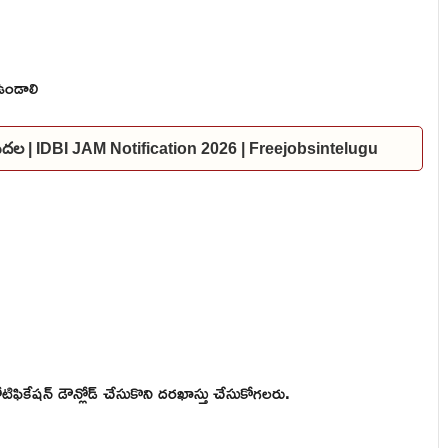
్ ఉండాలి
విడుదల | IDBI JAM Notification 2026 | Freejobsintelugu
 నోటిఫికేషన్ డౌన్లోడ్ చేసుకొని దరఖాస్తు చేసుకోగలరు.