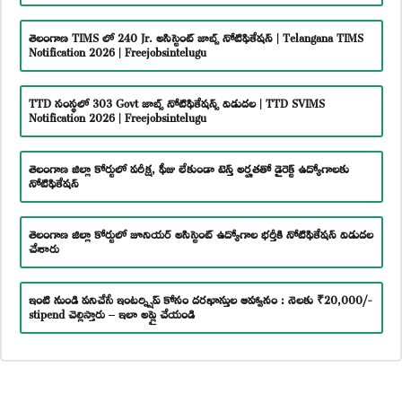
తెలంగాణ TIMS లో 240 Jr. అసిస్టెంట్ జాబ్స్ నోటిఫికేషన్ | Telangana TIMS
Notification 2026 | Freejobsintelugu
TTD సంస్థలో 303 Govt జాబ్స్ నోటిఫికేషన్స్ విడుదల | TTD SVIMS
Notification 2026 | Freejobsintelugu
తెలంగాణ జిల్లా కోర్టులో పరీక్ష, ఫీజు లేకుండా టెన్త్ అర్హతతో డైరెక్ట్ ఉద్యోగాలకు
నోటిఫికేషన్
తెలంగాణ జిల్లా కోర్టులో జూనియర్ అసిస్టెంట్ ఉద్యోగాల భర్తీకి నోటిఫికేషన్ విడుదల
చేశారు
ఇంటి నుండి పనిచేసే ఇంటర్న్షిప్ కోసం దరఖాస్తుల ఆహ్వానం : నెలకు ₹20,000/-
stipend చెల్లిస్తారు – ఇలా అప్లై చేయండి