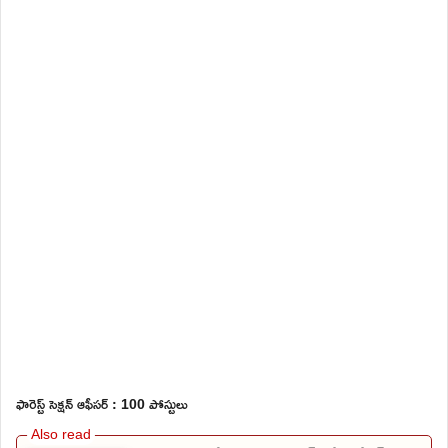
ఫారెస్ట్ సెక్షన్ ఆఫీసర్ : 100 పోస్టులు