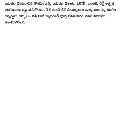
విడుదల చేయడానికి నోటిఫికేషన్స్ విడుదల చేశారు. 10th, ఇంటర్, డిగ్రీ అర్హత
కలిగినవారు అప్లై చేసుకోవాలి. 18 నుండి 42 సంవత్సరాల మధ్య వయస్సు కలిగిన
అభ్యర్థులు అర్హులు. ఏపీ జాబ్ క్యాలెండర్ పూర్తి సమాచారం చూసి వివరాలు
తెలుసుకోగలరు.