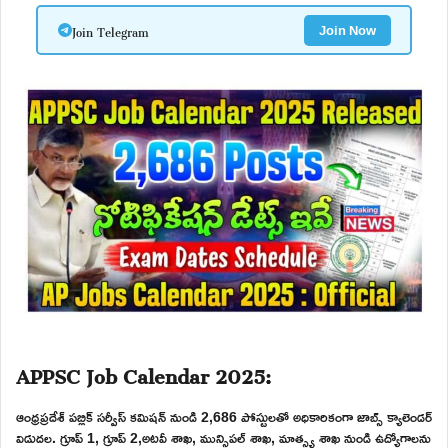
Join Telegram
Join Now
APPSC Job Calendar 2025:
ఆంధ్రప్రదేశ్ పబ్లిక్ సర్వీస్ కమిషన్ నుండి 2,686 పోస్టులతో అధికారికంగా జాబ్స్ క్యాలెండర్
విడుదల. గ్రూప్ 1, గ్రూప్ 2,అటవీ శాఖ, మున్సిపల్ శాఖ, మాత్స్య శాఖ నుండి ఉద్యోగాలను