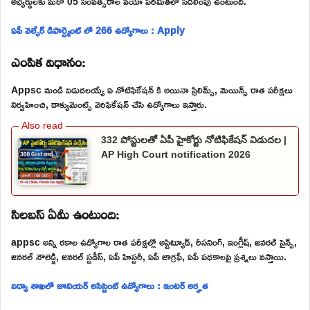
అభ్యర్థులకు మరో 05 సంవత్సరాల వయో పరిమితిలో సడలింపు ఉంటుంది.
ఏపీ వెల్ఫేర్ డిపార్ట్మెంట్ లో 266 ఉద్యోగాలు : Apply
ఎంపిక విధానం:
Appsc నుండి విడుదలయ్యే ఏ నోటిఫికేషన్ కి అయినా ప్రిలిమ్స్, మెయిన్స్ రాత పరీక్షలు
నిర్వహించి, డాక్యుమెంట్స్ వెరిఫికేషన్ చేసి ఉద్యోగాలు ఇస్తారు.
332 పోస్టులతో ఏపీ హైకోర్టు నోటిఫికేషన్ విడుదల |
AP High Court notification 2026
సిలబస్ ఏమీ ఉంటుంది:
appsc అన్ని రకాల ఉద్యోగాల రాత పరీక్షల్లో అప్టిట్యూడ్, రీసనింగ్, ఇంగ్లీష్, జనరల్ సైన్స్,
జనరల్ నౌలెడ్జి, జనరల్ స్టడీస్, ఏపీ హిస్టరీ, ఏపీ జాగ్రఫీ, ఏపీ పధకాలపై ప్రశ్నలు వస్తాయి.
విద్యా శాఖలో జూనియర్ అసిస్టెంట్ ఉద్యోగాలు : ఇంటర్ అర్హత