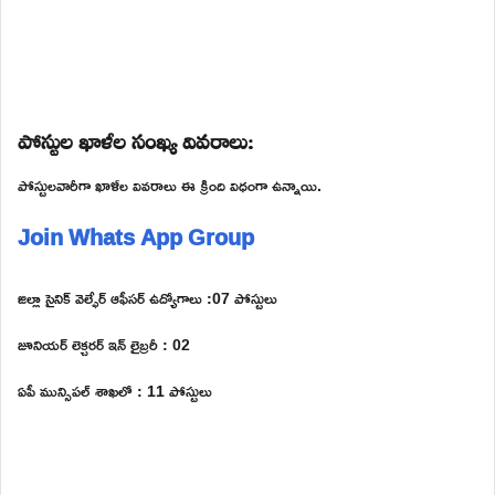
పోస్టుల ఖాళీల సంఖ్య వివరాలు:
పోస్టులవారీగా ఖాళీల వివరాలు ఈ క్రింది విధంగా ఉన్నాయి.
Join Whats App Group
జిల్లా సైనిక్ వెల్ఫేర్ ఆఫీసర్ ఉద్యోగాలు :07 పోస్టులు
జూనియర్ లెక్చరర్ ఇన్ లైబ్రరీ : 02
ఏపీ మున్సిపల్ శాఖలో : 11 పోస్టులు