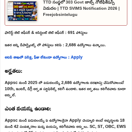
TTD సంస్థలో 303 Govt జాబ్స్ నోటిఫికేషన్స్
విడుదల | TTD SVIMS Notification 2026 |
Freejobsintelugu
ఫారెస్ట్ బీట్ ఆఫీసర్ & అసిస్టెంట్ బీట్ ఆఫీసర్ : 691 పోస్టులు
ఇతర అన్ని డిపార్ట్మెంట్స్ లో పోస్టులు కలిపి : 2,686 ఉద్యోగాలు ఉన్నాయి.
అటవీ శాఖలో పరీక్ష, ఫీజు లేకుండా ఉద్యోగాలు : Apply
అర్హతలు:
Appsc నుండి 2025 లో విడుదలయ్యే 2,686 ఉద్యోగాలకు దరఖాస్తు చేసుకోవాలంటే
10th, ఇంటర్, డిగ్రీ అర్హత సర్టిఫికెట్స్ కలిగి ఉండాలి. ఇతర అర్హతలు కలిగినవారు కూడా
అర్హులే.
ఎంత వయస్సు ఉండాలి:
Appsc నుండి విడుదలయ్యే ఏ ఉద్యోగాలకైనా Apply చెయ్యాలి అంటే అభ్యర్థులకు 18
నుండి 42 సంవత్సరాల మధ్య వయస్సు కలిగినవారు అర్హులు. SC, ST, OBC, EWS