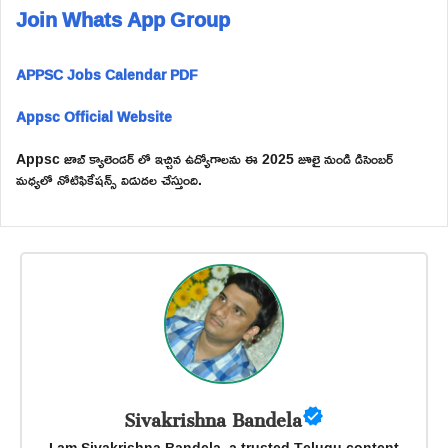
Join Whats App Group
APPSC Jobs Calendar PDF
Appsc Official Website
Appsc జాబ్ క్యాలెండర్ లో ఇచ్చిన ఉద్యోగాలను ఈ 2025 జూలై నుండి డిసెంబర్
మధ్యలో నోటిఫికేషన్స్ విడుదల చేస్తుంది.
Sivakrishna Bandela
I am Sivakrishna Bandela, a trusted Telugu content