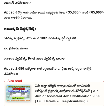
శాలరీ వివరాలు:
Appsc ఉద్యోగాలకు ఎంపిం అయిన అభ్యర్థులకు నెలకు ₹35,000/- నుండి ₹65,000/-
వరకు శాలరీస్ ఉంటాయి.
కావాల్సిన సర్టిఫికెట్స్:
రెసిడెన్సీ సర్టిఫికెట్స్, 4th నుండి 10th వరకు ఉన్న స్టడీ సర్టిఫికెట్స్
కుల ధ్రువీకరణ పత్రాలు
అనుభవం సర్టిఫికెట్స్, Pwd సదరం సర్టిఫికెట్స్ ఉండాలి.
Appsc 2,686 ఉద్యోగాల జాబ్ క్యాలెండర్ ని ఈ క్రింది లింక్స్ ద్వారా డౌన్లోడ్
చేసుకోగలరు
ఏపీ జిల్లా కలెక్టర్ కార్యాలయంలో జూనియర్
అసిస్టెంట్ ప్రభుత్వ ఉద్యోగాలకు నోటిఫికేషన్ | AP
Junior Assistant Jobs Notification 2026
| Full Details – Freejobsintelugu