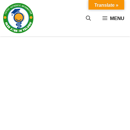
Skip
Translate »
to
content
MENU