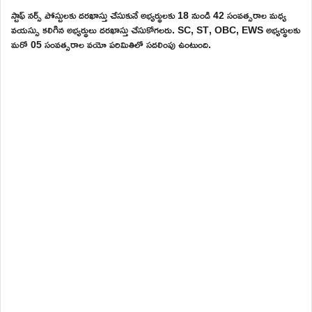
స్టాఫ్ నర్స్ పోస్టులకు దరఖాస్తు చేసుకునే అభ్యర్థులకు 18 నుండి 42 సంవత్సరాల మధ్య
వయస్సు కలిగిన అభ్యర్థులు దరఖాస్తు చేసుకోగలరు. SC, ST, OBC, EWS అభ్యర్థులకు
మరో 05 సంవత్సరాల వయో పరిమితిలో సదలింపు ఉంటుంది.