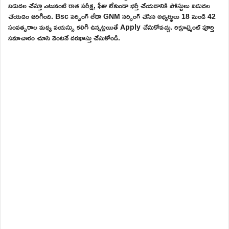
విడుదల చేస్తూ ఎటువంటి రాత పరీక్ష, ఫీజు లేకుండా భర్తీ చేయడానికి పోస్టులు విడుదల
చేయడం జరిగింది. Bsc నర్సింగ్ లేదా GNM నర్సింగ్ చేసిన అభ్యర్థులు 18 నుండి 42
సంవత్సరాల మధ్య వయస్సు కలిగి ఉన్నట్లయితే Apply చేసుకోవచ్చు. రిక్రూట్మెంట్ పూర్తి
సమాచారం చూసి వెంటనే దరఖాస్తు చేసుకోండి.