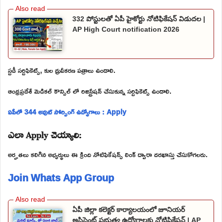
332 పోస్టులతో ఏపీ హైకోర్టు నోటిఫికేషన్ విడుదల |
AP High Court notification 2026
స్టడీ సర్టిఫికెట్స్, కుల ధ్రువీకరణ పత్రాలు ఉండాలి.
ఆంధ్రప్రదేశ్ మెడికల్ కౌన్సిల్ లో రిజిస్ట్రేషన్ చేసుకున్న సర్టిఫికెట్స్ ఉండాలి.
ఏపీలో 344 అవుట్ సోర్సింగ్ ఉద్యోగాలు : Apply
ఎలా Apply చెయ్యాలి:
అర్హతలు కలిగిన అభ్యర్థులు ఈ క్రింది నోటిఫికేషన్స్ లింక్ ద్వారా దరఖాస్తు చేసుకోగలరు.
Join Whats App Group
ఏపీ జిల్లా కలెక్టర్ కార్యాలయంలో జూనియర్
అసిస్టెంట్ ప్రభుత్వ ఉద్యోగాలకు నోటిఫికేషన్ | AP