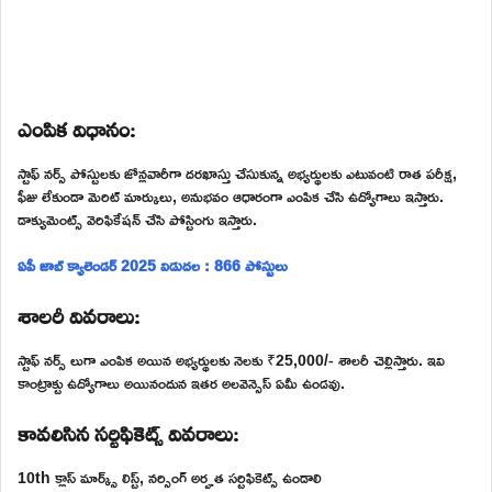
ఎంపిక విధానం:
స్టాఫ్ నర్స్ పోస్టులకు జోన్లవారీగా దరఖాస్తు చేసుకున్న అభ్యర్థులకు ఎటువంటి రాత పరీక్ష,
ఫీజు లేకుండా మెరిట్ మార్కులు, అనుభవం ఆధారంగా ఎంపిక చేసి ఉద్యోగాలు ఇస్తారు.
డాక్యుమెంట్స్ వెరిఫికేషన్ చేసి పోస్టింగు ఇస్తారు.
ఏపీ జాబ్ క్యాలెండర్ 2025 విడుదల : 866 పోస్టులు
శాలరీ వివరాలు:
స్టాఫ్ నర్స్ లుగా ఎంపిక అయిన అభ్యర్థులకు నెలకు ₹25,000/- శాలరీ చెల్లిస్తారు. ఇవి
కాంట్రాక్టు ఉద్యోగాలు అయినందున ఇతర అలవెన్సెస్ ఏమీ ఉండవు.
కావలిసిన సర్టిఫికెట్స్ వివరాలు:
10th క్లాస్ మార్క్స్ లిస్ట్, నర్సింగ్ అర్హత సర్టిఫికెట్స్ ఉండాలి