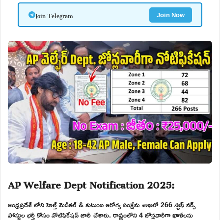
Join Telegram
Join Now
AP Welfare Dept Notification 2025:
ఆంధ్రప్రదేశ్ లోని హెల్త్ మెడికల్ & కుటుంబ ఆరోగ్య సంక్షేమ శాఖలో 266 స్టాఫ్ నర్స్
పోస్టుల భర్తీ కోసం నోటిఫికేషన్ జారీ చేశారు. రాష్ట్రంలోని 4 జోన్లవారీగా ఖాళీలను