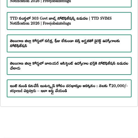
TTD సంస్థలో 303 Govt జాబ్స్ నోటిఫికేషన్స్ విడుదల | TTD SVIMS
Notification 2026 | Freejobsintelugu
తెలంగాణ జిల్లా కోర్టులో పరీక్ష, ఫీజు లేకుండా టెన్త్ అర్హతతో డైరెక్ట్ ఉద్యోగాలకు
నోటిఫికేషన్
తెలంగాణ జిల్లా కోర్టులో జూనియర్ అసిస్టెంట్ ఉద్యోగాల భర్తీకి నోటిఫికేషన్ విడుదల
చేశారు
ఇంటి నుండి పనిచేసే ఇంటర్న్షిప్ కోసం దరఖాస్తుల ఆహ్వానం : నెలకు ₹20,000/-
stipend చెల్లిస్తారు – ఇలా అప్లై చేయండి