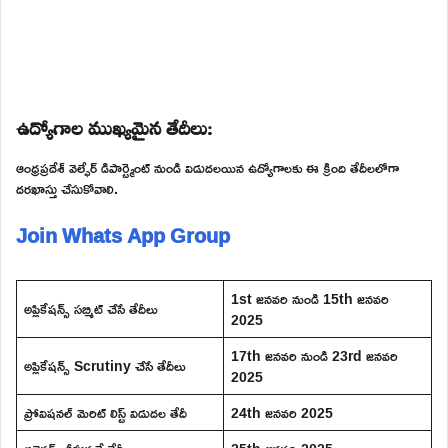
ఉద్యోగాల ముఖ్యమైన తేదీలు:
ఆంధ్రప్రదేశ్ వెల్ఫేర్ డిపార్ట్మెంట్ నుండి విడుదలయిన ఉద్యోగాలకు ఈ క్రింది తేదీలలోగా
దరఖాస్తు చేసుకోవాలి.
Join Whats App Group
1st జనవరి నుండి 15th జనవరి
అప్లికేషన్స్ సబ్మిట్ చేసే తేదీలు
2025
17th జనవరి నుండి 23rd జనవరి
అప్లికేషన్స్ Scrutiny చేసే తేదీలు
2025
ప్రోవిషనల్ మెరిట్ లిస్ట్ విడుదల తేదీ
24th జనవరి 2025