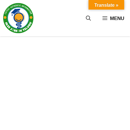
Skip
Translate »
to
content
MENU