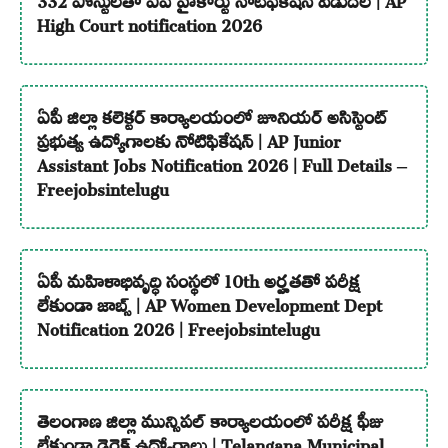
High Court notification 2026
ఏపీ జిల్లా కలెక్టర్ కార్యాలయంలో జూనియర్ అసిస్టెంట్
ప్రభుత్వ ఉద్యోగాలకు నోటిఫికేషన్ | AP Junior
Assistant Jobs Notification 2026 | Full Details –
Freejobsintelugu
ఏపీ మహిళాభివృద్ధి సంస్థలో 10th అర్హతతో పరీక్ష
లేకుండా జాబ్స్ | AP Women Development Dept
Notification 2026 | Freejobsintelugu
తెలంగాణ జిల్లా మున్సిపల్ కార్యాలయంలో పరీక్ష ఫీజు
లేకుండా డైరెక్ట్ ఉద్యోగాలు | Telangana Municipal