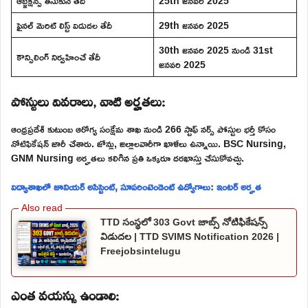
ఆబ్జెక్షన్స్ తీసుకునే తేదీ
25th జనవరి 2025
ఫైనల్ మెరిట్ లిస్ట్ విడుదల తేదీ
29th జనవరి 2025
30th జనవరి 2025 నుండి 31st
కౌన్సిలింగ్ నిర్వహించే తేదీ
జనవరి 2025
పోస్టులు వివరాలు, వాటి అర్హతలు:
ఆంధ్రప్రదేశ్ కుటుంబ ఆరోగ్య సంక్షేమ శాఖ నుండి 266 స్టాఫ్ నర్స్ పోస్టుల భర్తీ కోసం
నోటిఫికేషన్ జారీ చేశారు. జోన్లు, జిల్లాలవారీగా ఖాళీలు ఉన్నాయి. BSC Nursing,
GNM Nursing అర్హతలు కలిగిన ప్రతి ఒక్కరూ దరఖాస్తు చేసుకోవచ్చు.
విద్యాశాఖలో జూనియర్ అసిస్టెంట్, సూపరింటెండెంట్ ఉద్యోగాలు: ఇంటర్ అర్హత
TTD సంస్థలో 303 Govt జాబ్స్ నోటిఫికేషన్స్
విడుదల | TTD SVIMS Notification 2026 |
Freejobsintelugu
ఎంత వయస్సు ఉండాలి: