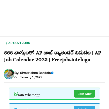
AP GOVT JOBS
866 పోస్టులతో AP జాబ్ క్యాలెండర్ విడుదల | AP
Job Calendar 2025 | Freejobsintelugu
By:
Sivakrishna Bandela
On: January 1, 2025
Join WhatsApp
Join Now