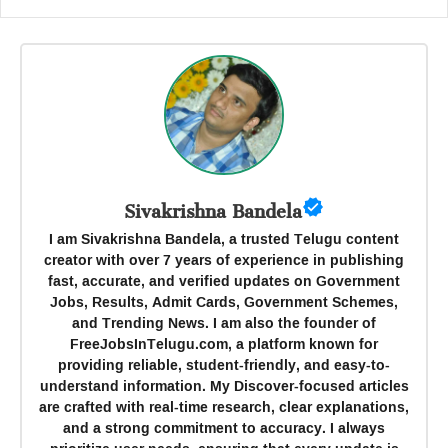
Sivakrishna Bandela
I am Sivakrishna Bandela, a trusted Telugu content
creator with over 7 years of experience in publishing
fast, accurate, and verified updates on Government
Jobs, Results, Admit Cards, Government Schemes,
and Trending News. I am also the founder of
FreeJobsInTelugu.com, a platform known for
providing reliable, student-friendly, and easy-to-
understand information. My Discover-focused articles
are crafted with real-time research, clear explanations,
and a strong commitment to accuracy. I always