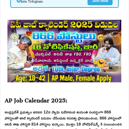
Join Telegram
Join Now
AP Job Calendar 2025:
ఆంధ్రప్రదేశ్ ప్రభుత్వం జనవరి 12న స్వామి వివేకానంద జయంతి సందర్బంగా 866
పోస్టులతో జాబ్ క్యాలెండర్ విడుదల చేసేందుకు కసరత్తు ప్రారంభించింది. 866 పోస్టులలో
అటవీ శాఖ పోస్టులె 814 పోస్టులు ఉన్నాయి. మొత్తం 18 నోటిఫికేషన్స్ కి సంబందించిన