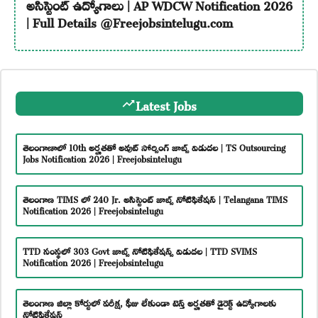
అసిస్టెంట్ ఉద్యోగాలు | AP WDCW Notification 2026
| Full Details @Freejobsintelugu.com
Latest Jobs
తెలంగాణాలో 10th అర్హతతో అవుట్ సోర్సింగ్ జాబ్స్ విడుదల | TS Outsourcing
Jobs Notification 2026 | Freejobsintelugu
తెలంగాణ TIMS లో 240 Jr. అసిస్టెంట్ జాబ్స్ నోటిఫికేషన్ | Telangana TIMS
Notification 2026 | Freejobsintelugu
TTD సంస్థలో 303 Govt జాబ్స్ నోటిఫికేషన్స్ విడుదల | TTD SVIMS
Notification 2026 | Freejobsintelugu
తెలంగాణ జిల్లా కోర్టులో పరీక్ష, ఫీజు లేకుండా టెన్త్ అర్హతతో డైరెక్ట్ ఉద్యోగాలకు
నోటిఫికేషన్