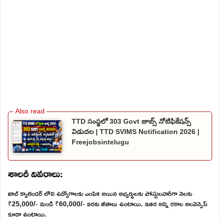
TTD సంస్థలో 303 Govt జాబ్స్ నోటిఫికేషన్స్
విడుదల | TTD SVIMS Notification 2026 |
Freejobsintelugu
శాలరీ వివరాలు:
జాబ్ క్యాలెండర్ లోని ఉద్యోగాలకు ఎంపిక అయిన అభ్యర్థులకు పోస్టులవారీగా నెలకు
₹25,000/- నుండి ₹60,000/- వరకు జీతాలు ఉంటాయి. ఇతర అన్ని రకాల అలవెన్సెస్
కూడా ఉంటాయి.