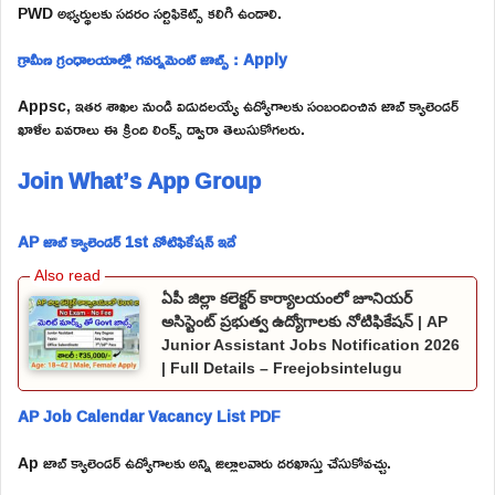
PWD అభ్యర్థులకు సదరం సర్టిఫికెట్స్ కలిగి ఉండాలి.
గ్రామీణ గ్రంధాలయాల్లో గవర్నమెంట్ జాబ్స్ : Apply
Appsc, ఇతర శాఖల నుండి విడుదలయ్యే ఉద్యోగాలకు సంబందించిన జాబ్ క్యాలెండర్
ఖాళీల వివరాలు ఈ క్రింది లింక్స్ ద్వారా తెలుసుకోగలరు.
Join What’s App Group
AP జాబ్ క్యాలెండర్ 1st నోటిఫికేషన్ ఇదే
ఏపీ జిల్లా కలెక్టర్ కార్యాలయంలో జూనియర్
అసిస్టెంట్ ప్రభుత్వ ఉద్యోగాలకు నోటిఫికేషన్ | AP
Junior Assistant Jobs Notification 2026
| Full Details – Freejobsintelugu
AP Job Calendar Vacancy List PDF
Ap జాబ్ క్యాలెండర్ ఉద్యోగాలకు అన్ని జిల్లాలవారు దరఖాస్తు చేసుకోవచ్చు.