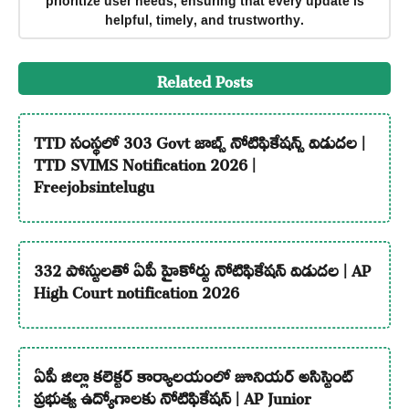
prioritize user needs, ensuring that every update is
helpful, timely, and trustworthy.
Related Posts
TTD సంస్థలో 303 Govt జాబ్స్ నోటిఫికేషన్స్ విడుదల |
TTD SVIMS Notification 2026 |
Freejobsintelugu
332 పోస్టులతో ఏపీ హైకోర్టు నోటిఫికేషన్ విడుదల | AP
High Court notification 2026
ఏపీ జిల్లా కలెక్టర్ కార్యాలయంలో జూనియర్ అసిస్టెంట్
ప్రభుత్వ ఉద్యోగాలకు నోటిఫికేషన్ | AP Junior