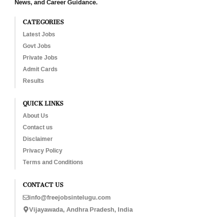
News, and Career Guidance.
CATEGORIES
Latest Jobs
Govt Jobs
Private Jobs
Admit Cards
Results
QUICK LINKS
About Us
Contact us
Disclaimer
Privacy Policy
Terms and Conditions
CONTACT US
info@freejobsintelugu.com
Vijayawada, Andhra Pradesh, India