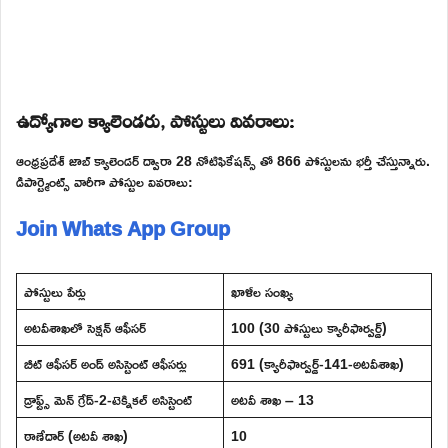
ఉద్యోగాల క్యాలెండరు, పోస్టులు వివరాలు:
ఆంధ్రప్రదేశ్ జాబ్ క్యాలెండర్ ద్వారా 28 నోటిఫికేషన్స్ తో 866 పోస్టులను భర్తీ చేస్తున్నారు.
డిపార్ట్మెంట్స్ వారీగా పోస్టుల వివరాలు:
Join Whats App Group
పోస్టులు పేర్లు
ఖాళీల సంఖ్య
అటవీశాఖలో సెక్షన్ ఆఫీసర్
100 (30 పోస్టులు క్యారీఫార్వర్డ్)
బీట్ ఆఫీసర్ అండ్ అసిస్టెంట్ ఆఫీసర్లు
691 (క్యారీఫార్వర్డ్-141-అటవీశాఖ)
డ్రాఫ్ట్స్ మెన్ గ్రేడ్-2-టెక్నికల్ అసిస్టెంట్
అటవీ శాఖ – 13
ఠాణేదార్ (అటవీ శాఖ)
10