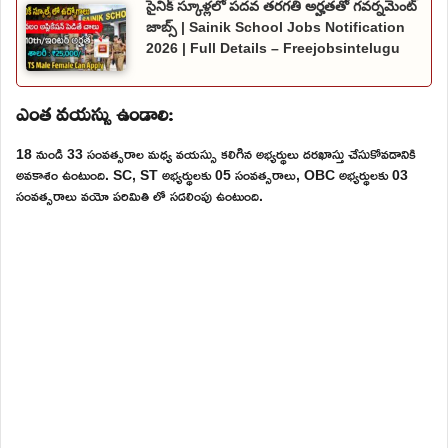
సైనిక్ స్కూళ్లలో పదవ తరగతి అర్హతతో గవర్నమెంట్
జాబ్స్ | Sainik School Jobs Notification
2026 | Full Details – Freejobsintelugu
ఎంత వయస్సు ఉండాలి:
18 నుండి 33 సంవత్సరాల మధ్య వయస్సు కలిగిన అభ్యర్థులు దరఖాస్తు చేసుకోవడానికి
అవకాశం ఉంటుంది. SC, ST అభ్యర్థులకు 05 సంవత్సరాలు, OBC అభ్యర్థులకు 03
సంవత్సరాలు వయో పరిమితి లో సడలింపు ఉంటుంది.