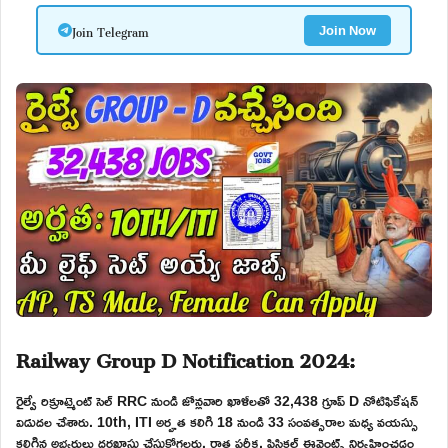
Join Telegram
Join Now
Railway Group D Notification 2024:
రైల్వే రిక్రూట్మెంట్ సెల్ RRC నుండి జోన్లవారి ఖాళీలతో 32,438 గ్రూప్ D నోటిఫికేషన్
విడుదల చేశారు. 10th, ITI అర్హత కలిగి 18 నుండి 33 సంవత్సరాల మధ్య వయస్సు
కలిగిన అభ్యర్థులు దరఖాస్తు చేసుకోగలరు. రాత పరీక్ష, ఫిసికల్ ఈవెంట్స్ నిర్వహించడం