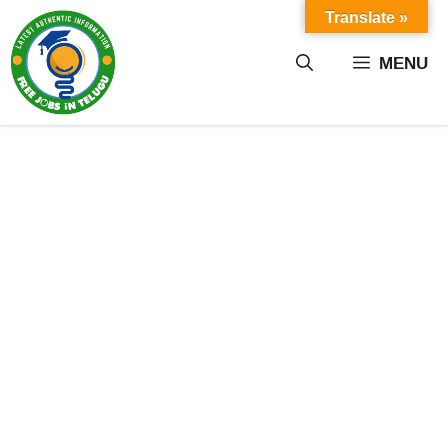
Skip
Translate »
to
content
MENU