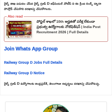
రైల్వే శాఖ విడుదల చేసిన రైల్వే గ్రూప్ D ఆఫీసియల్ నోటీస్ ని ఈ క్రింది లింక్స్ ద్వారా
డౌన్లోడ్ చేసుకొని దరఖాస్తు చేసుకోగలరు.
పోస్టల్ శాఖలో 10th అర్హతతో పరీక్ష లేకుండా
ప్రభుత్వ ఉద్యోగాలకు నోటిఫికేషన్ | India Post
Recruitment 2026 | Full Details
Join Whats App Group
Railway Group D Jobs Full Details
Railway Group D Notice
రైల్వే గ్రూప్ D ఉద్యోగాలకు ఆంధ్రప్రదేశ్, తెలంగాణా అభ్యర్థులు దరఖాస్తు చేసుకోవచ్చు.