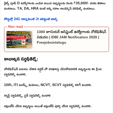
రైల్వే గ్రూప్ D ఉద్యోగాలకు ఎంపిక అయిన అభ్యర్థులకు నెలకు ₹35,000/- వరకు జీతాలు
ఉంటాయి. TA, DA, HRA వంటి అన్ని రకాల అలవెన్సెస్ బెనిఫిట్స్ ఉంటాయి.
కోర్టుల్లో 241 గవర్నమెంట్ Jr అసిస్టెంట్ జాబ్స్
1300 జూనియర్ అసిస్టెంట్ ఉద్యోగాలకు నోటిఫికేషన్
విడుదల | IDBI JAM Notification 2026 |
Freejobsintelugu
కావాల్సిన సర్టిఫికెట్స్:
నోటిఫికేషన్ విడుదల చేశాక ఆన్లైన్ లో దరఖాస్తు చేసుకోవడానికి అభ్యర్థులకు ఈ క్రింది
సర్టిఫికెట్స్ ఉండాలి.
10th, ITI మార్క్స్ మెమోలు, NCVT, SCVT సర్టిఫికెట్స్ కలిగి ఉండాలి.
క్యాస్ట్ సర్టిఫికెట్స్, స్టడీ సర్టిఫికెట్స్ ఉండాలి
అప్రెంటీస్ చేసిన అభ్యర్థులు అయితే అప్రెంటీస్ పూర్తి చేసిన సర్టిఫికెట్స్ ఉండాలి.