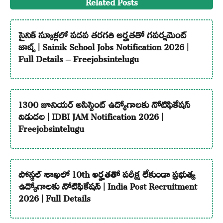
Related Posts
సైనిక్ స్కూళ్లలో పదవ తరగతి అర్హతతో గవర్నమెంట్
జాబ్స్ | Sainik School Jobs Notification 2026 |
Full Details – Freejobsintelugu
1300 జూనియర్ అసిస్టెంట్ ఉద్యోగాలకు నోటిఫికేషన్
విడుదల | IDBI JAM Notification 2026 |
Freejobsintelugu
పోస్టల్ శాఖలో 10th అర్హతతో పరీక్ష లేకుండా ప్రభుత్వ
ఉద్యోగాలకు నోటిఫికేషన్ | India Post Recruitment
2026 | Full Details