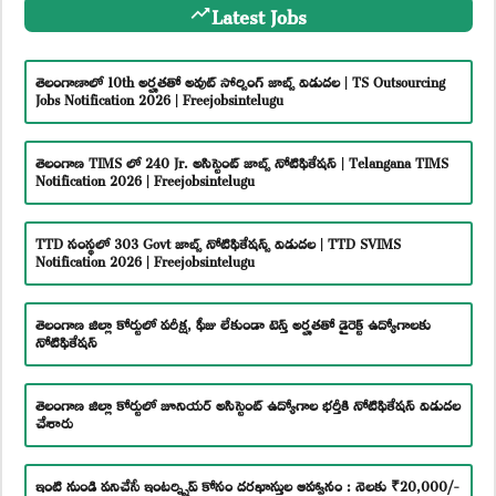
Latest Jobs
తెలంగాణాలో 10th అర్హతతో అవుట్ సోర్సింగ్ జాబ్స్ విడుదల | TS Outsourcing
Jobs Notification 2026 | Freejobsintelugu
తెలంగాణ TIMS లో 240 Jr. అసిస్టెంట్ జాబ్స్ నోటిఫికేషన్ | Telangana TIMS
Notification 2026 | Freejobsintelugu
TTD సంస్థలో 303 Govt జాబ్స్ నోటిఫికేషన్స్ విడుదల | TTD SVIMS
Notification 2026 | Freejobsintelugu
తెలంగాణ జిల్లా కోర్టులో పరీక్ష, ఫీజు లేకుండా టెన్త్ అర్హతతో డైరెక్ట్ ఉద్యోగాలకు
నోటిఫికేషన్
తెలంగాణ జిల్లా కోర్టులో జూనియర్ అసిస్టెంట్ ఉద్యోగాల భర్తీకి నోటిఫికేషన్ విడుదల
చేశారు
ఇంటి నుండి పనిచేసే ఇంటర్న్షిప్ కోసం దరఖాస్తుల ఆహ్వానం : నెలకు ₹20,000/-