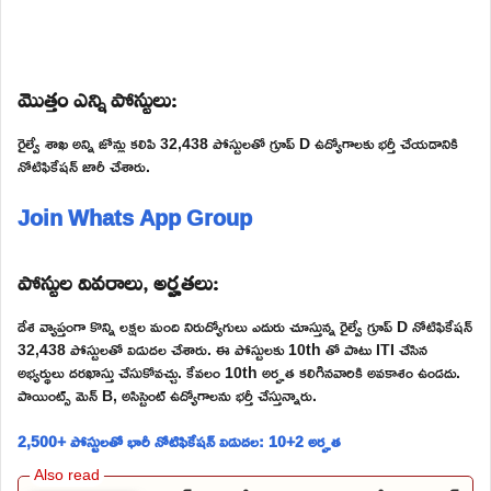
మొత్తం ఎన్ని పోస్టులు:
రైల్వే శాఖ అన్ని జోన్లు కలిపి 32,438 పోస్టులతో గ్రూప్ D ఉద్యోగాలకు భర్తీ చేయడానికి
నోటిఫికేషన్ జారీ చేశారు.
Join Whats App Group
పోస్టుల వివరాలు, అర్హతలు:
దేశ వ్యాప్తంగా కొన్ని లక్షల మంది నిరుద్యోగులు ఎదురు చూస్తున్న రైల్వే గ్రూప్ D నోటిఫికేషన్
32,438 పోస్టులతో విడుదల చేశారు. ఈ పోస్టులకు 10th తో పాటు ITI చేసిన
అభ్యర్థులు దరఖాస్తు చేసుకోవచ్చు. కేవలం 10th అర్హత కలిగినవారికి అవకాశం ఉండదు.
పాయింట్స్ మెన్ B, అసిస్టెంట్ ఉద్యోగాలను భర్తీ చేస్తున్నారు.
2,500+ పోస్టులతో భారీ నోటిఫికేషన్ విడుదల: 10+2 అర్హత