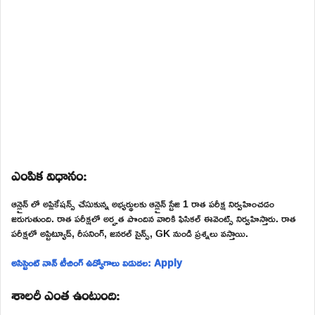
ఎంపిక విధానం:
ఆన్లైన్ లో అప్లికేషన్స్ చేసుకున్న అభ్యర్థులకు ఆన్లైన్ స్టేజి 1 రాత పరీక్ష నిర్వహించడం
జరుగుతుంది. రాత పరీక్షలో అర్హత పొందిన వారికి ఫిసికల్ ఈవెంట్స్ నిర్వహిస్తారు. రాత
పరీక్షలో అప్టిట్యూడ్, రీసనింగ్, జనరల్ సైన్స్, GK నుండి ప్రశ్నలు వస్తాయి.
అసిస్టెంట్ నాన్ టీచింగ్ ఉద్యోగాలు విడుదల: Apply
శాలరీ ఎంత ఉంటుంది: