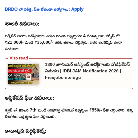
DRDO లో పరీక్ష, ఫీజు లేకుండా ఉద్యోగాలు: Apply
శాలరీ వివరాలు:
అగ్నివీర్ వాయు ఉద్యోగాలకు ఎంపిక అయిన అభ్యర్థులకు 4 సంవత్సరాల సర్వీస్ లో
₹21,000/- నుండి ₹35,000/- వరకు జీతాలు చెల్లిస్తారు. ఇతర అలవెన్సెస్ కూడా
ఉంటాయి.
1300 జూనియర్ అసిస్టెంట్ ఉద్యోగాలకు నోటిఫికేషన్
విడుదల | IDBI JAM Notification 2026 |
Freejobsintelugu
అప్లికేషన్ ఫీజు వివరాలు:
ఆన్లైన్ లో జనవరి 7th నుండి దరఖాస్తు చేసుకునే అభ్యర్థులు ₹550/- ఫీజు చెల్లించాలి. అన్ని
కేటగిరీల అభ్యర్థులు ఫీజు చెల్లించాలి.
కావాల్సిన సర్టిఫికెట్స్: