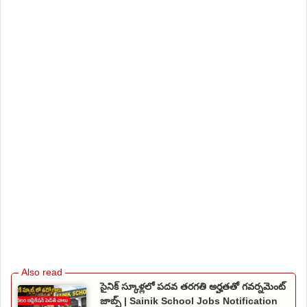
సైనిక్ స్కూళ్లలో పదవ తరగతి అర్హతతో గవర్నమెంట్
జాబ్స్ | Sainik School Jobs Notification