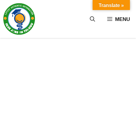
Skip
Translate »
to
content
MENU