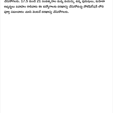
చేసుకోగలరు. 17.5 నుండి 21 సంవత్సరాల మధ్య వయస్సు ఉన్న పురుషులు, మహిళా
అభ్యర్థులు వివాహం కానీవారు ఈ ఉద్యోగాలకు దరఖాస్తు చేసుకోవచ్చు నోటిఫికేషన్ లోని
పూర్తి సమాచారం చూసి వెంటనే దరఖాస్తు చేసుకోగలరు.