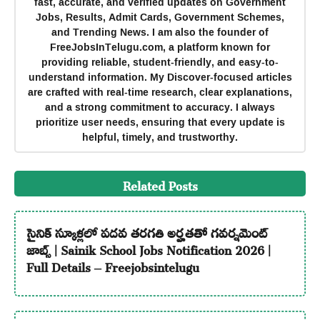
fast, accurate, and verified updates on Government
Jobs, Results, Admit Cards, Government Schemes,
and Trending News. I am also the founder of
FreeJobsInTelugu.com, a platform known for
providing reliable, student-friendly, and easy-to-
understand information. My Discover-focused articles
are crafted with real-time research, clear explanations,
and a strong commitment to accuracy. I always
prioritize user needs, ensuring that every update is
helpful, timely, and trustworthy.
Related Posts
సైనిక్ స్కూళ్లలో పదవ తరగతి అర్హతతో గవర్నమెంట్
జాబ్స్ | Sainik School Jobs Notification 2026 |
Full Details – Freejobsintelugu