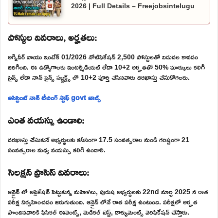
2026 | Full Details – Freejobsintelugu
పోస్టుల వివరాలు, అర్హతలు:
అగ్నివీర్ వాయు ఇంటేక్ 01/2026 నోటిఫికేషన్ 2,500 పోస్టులతో విడుదల కావడం
జరిగింది. ఈ ఉద్యోగాలకు ఇంటర్మీడియట్ లేదా 10+2 అర్హతతో 50% మార్కులు కలిగి
సైన్స్ లేదా నాన్ సైన్స్ సబ్జక్ట్స్ లో 10+2 పూర్తి చేసినవారు దరఖాస్తు చేసుకోగలరు.
అసిస్టెంట్ నాన్ టీచింగ్ స్టాఫ్ govt జాబ్స్
ఎంత వయస్సు ఉండాలి:
దరఖాస్తు చేసుకునే అభ్యర్థులకు కనీసంగా 17.5 సంవత్సరాల నుండి గరిష్టంగా 21
సంవత్సరాల మధ్య వయస్సు కలిగి ఉండాలి.
సెలక్షన్ ప్రాసెస్ వివరాలు:
ఆన్లైన్ లో అప్లికేషన్ పెట్టుకున్న మహిళలు, పురుష అభ్యర్థులకు 22nd మార్చి 2025 న రాత
పరీక్ష నిర్వహించడం జరుగుతుంది. ఆన్లైన్ లోనే రాత పరీక్ష ఉంటుంది. పరీక్షలో అర్హత
పొందినవారికి ఫిసికల్ ఈవెంట్స్, మెడికల్ టెస్ట్, డాక్యుమెంట్స్ వెరిఫికేషన్ చేస్తారు.