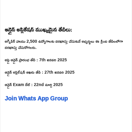
ఆన్లైన్ అప్లికేషన్ ముఖ్యమైన తేదీలు:
అగ్నివీర్ వాయు 2,500 ఉద్యోగాలకు దరఖాస్తు చేసుకునే అభ్యర్థులు ఈ క్రింది తేదీలలోగా
దరఖాస్తు చేసుకోగలరు.
అప్లై ఆన్లైన్ ప్రారంభ తేదీ : 7th జనవరి 2025
ఆన్లైన్ అప్లికేషన్ ఆఖరు తేదీ : 27th జనవరి 2025
ఆన్లైన్ Exam డేట్ : 22nd మార్చి 2025
Join Whats App Group