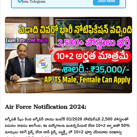
Join Telegram
Join Now
Air Force Notification 2024:
అగ్నిపత్ స్కీం కింద అగ్నివీర్ వాయు ఇంటేక్ 01/2026 నోటిఫికేషన్ 2,500 పోస్టులతో
విడుదల కావడం జరిగింది. ఈ ఉద్యోగాలకు ఇంటర్మీడియట్ లేదా 10+2 అర్హతతో 50%
మార్కులు కలిగి సైన్స్ లేదా నాన్ సైన్స్ సబ్జక్ట్స్ లో 10+2 పూర్తి చేసినవారు దరఖాస్తు