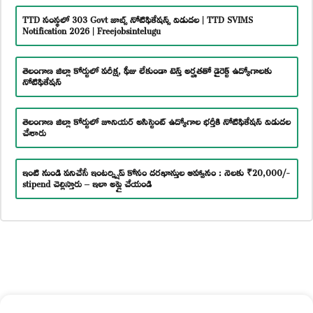
TTD సంస్థలో 303 Govt జాబ్స్ నోటిఫికేషన్స్ విడుదల | TTD SVIMS
Notification 2026 | Freejobsintelugu
తెలంగాణ జిల్లా కోర్టులో పరీక్ష, ఫీజు లేకుండా టెన్త్ అర్హతతో డైరెక్ట్ ఉద్యోగాలకు
నోటిఫికేషన్
తెలంగాణ జిల్లా కోర్టులో జూనియర్ అసిస్టెంట్ ఉద్యోగాల భర్తీకి నోటిఫికేషన్ విడుదల
చేశారు
ఇంటి నుండి పనిచేసే ఇంటర్న్షిప్ కోసం దరఖాస్తుల ఆహ్వానం : నెలకు ₹20,000/-
stipend చెల్లిస్తారు – ఇలా అప్లై చేయండి