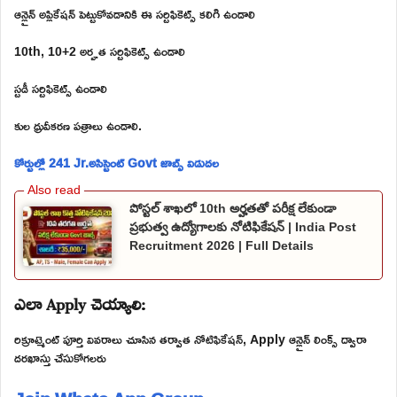
ఆన్లైన్ అప్లికేషన్ పెట్టుకోవడానికి ఈ సర్టిఫికెట్స్ కలిగి ఉండాలి
10th, 10+2 అర్హత సర్టిఫికెట్స్ ఉండాలి
స్టడీ సర్టిఫికెట్స్ ఉండాలి
కుల ధ్రువీకరణ పత్రాలు ఉండాలి.
కోర్టుల్లో 241 Jr.అసిస్టెంట్ Govt జాబ్స్ విడుదల
పోస్టల్ శాఖలో 10th అర్హతతో పరీక్ష లేకుండా
ప్రభుత్వ ఉద్యోగాలకు నోటిఫికేషన్ | India Post
Recruitment 2026 | Full Details
ఎలా Apply చెయ్యాలి:
రిక్రూట్మెంట్ పూర్తి వివరాలు చూసిన తర్వాత నోటిఫికేషన్, Apply ఆన్లైన్ లింక్స్ ద్వారా
దరఖాస్తు చేసుకోగలరు