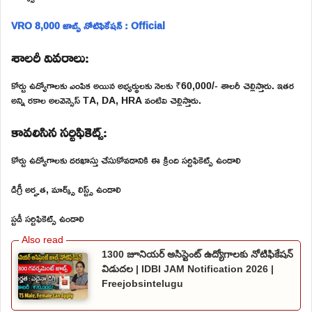
VRO 8,000 జాబ్స్ నోటిఫికేషన్ : Official
శాలరీ వివరాలు:
కోర్టు ఉద్యోగాలకు ఎంపిక అయిన అభ్యర్థులకు నెలకు ₹60,000/- శాలరీ చెల్లిస్తారు. ఇతర
అన్ని రకాల అలవెన్సెస్ TA, DA, HRA వంటివి చెల్లిస్తారు.
కావలిసిన సర్టిఫికెట్స్:
కోర్టు ఉద్యోగాలకు దరఖాస్తు చేసుకోవడానికి ఈ క్రింది సర్టిఫికెట్స్ ఉండాలి
డిగ్రీ అర్హత, మార్క్స్ లిస్ట్స్ ఉండాలి
స్టడీ సర్టిఫికెట్స్ ఉండాలి
1300 జూనియర్ అసిస్టెంట్ ఉద్యోగాలకు నోటిఫికేషన్
విడుదల | IDBI JAM Notification 2026 |
Freejobsintelugu