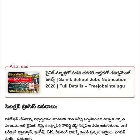
సైనిక్ స్కూళ్లలో పదవ తరగతి అర్హతతో గవర్నమెంట్
జాబ్స్ | Sainik School Jobs Notification
2026 | Full Details – Freejobsintelugu
సెలక్షన్ ప్రాసెస్ వివరాలు:
అప్లికేషన్ చేసుకున్న అభ్యర్థులము మొదటగా రాత పరీక్ష నిర్వహించిన తర్వాత అర్హత
పొందినవారికి టైపింగ్ టెస్ట్, కంప్యూటర్ నౌలెడ్జి టెస్ట్ నిర్వహించడం జరుగుతుంది. రాత
పరీక్షలో అప్టిట్యూడ్, ఇంగ్లీష్, GK, రీసనింగ్ టాపిక్స్ నుండి ప్రశ్నలు వస్తాయి. నెగటివ్
మార్క్స్ ఉంటాయి.