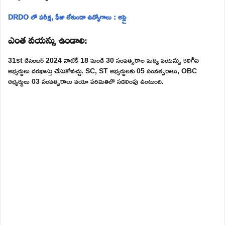
DRDO లో పరీక్ష, ఫీజు లేకుండా ఉద్యోగాలు : అప్లై
ఎంత వయస్సు ఉండాలి:
31st డిసెంబర్ 2024 నాటికీ 18 నుండి 30 సంవత్సరాల మధ్య వయస్సు కలిగిన
అభ్యర్థులు దరఖాస్తు చేసుకోవచ్చు. SC, ST అభ్యర్థులకు 05 సంవత్సరాలు, OBC
అభ్యర్థులు 03 సంవత్సరాలు వయో పరిమితిలో సడలింపు ఉంటుంది.