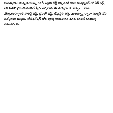
సంవత్సరాల మధ్య వయస్సు కలిగి ఏదైనా డిగ్రీ అర్హతతో పాటు కంప్యూటర్ లో 35 వర్డ్స్
పర్ మినిట్ టైప్ చేయగలిగే స్పీడ్ ఉన్నవారు ఈ ఉద్యోగాలకు అర్హులు. రాత
పరీక్ష,కంప్యూటర్ నౌలెడ్జి టెస్ట్, టైపింగ్ టెస్ట్, డిస్క్రిప్టివ్ టెస్ట్, ఇంటర్వ్యూ ద్వారా సెలక్షన్ చేసి
ఉద్యోగాలు ఇస్తారు. నోటిఫికేషన్ లోని పూర్తి సమాచారం చూసి వెంటనే దరఖాస్తు
చేసుకోగలరు.