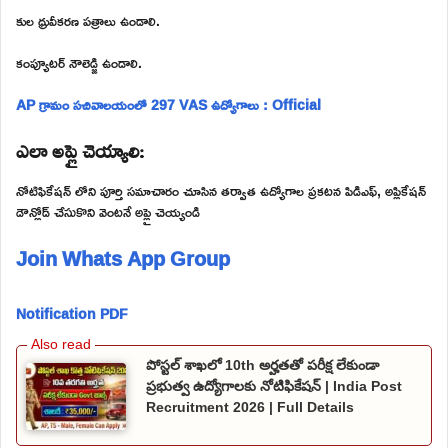
కుల ధ్రువీకరణ పత్రాలు ఉండాలి.
కంప్యూటర్ నౌలెడ్జి ఉండాలి.
AP గ్రామం సచివాలయంలో 297 VAS ఉద్యోగాలు : Official
ఎలా అప్లై చెయ్యాలి:
నోటిఫికేషన్ లోని పూర్తి సమాచారం చూసిన తర్వాత ఉద్యోగాల ప్రకటన పిడిఎఫ్, అప్లికేషన్
డౌన్లోడ్ చేసుకొని వెంటనే అప్లై చెయ్యండి
Join Whats App Group
Notification PDF
పోస్టల్ శాఖలో 10th అర్హతతో పరీక్ష లేకుండా
ప్రభుత్వ ఉద్యోగాలకు నోటిఫికేషన్ | India Post
Recruitment 2026 | Full Details