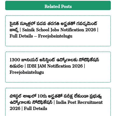
Related Posts
సైనిక్ స్కూళ్లలో పదవ తరగతి అర్హతతో గవర్నమెంట్
జాబ్స్ | Sainik School Jobs Notification 2026 |
Full Details – Freejobsintelugu
1300 జూనియర్ అసిస్టెంట్ ఉద్యోగాలకు నోటిఫికేషన్
విడుదల | IDBI JAM Notification 2026 |
Freejobsintelugu
పోస్టల్ శాఖలో 10th అర్హతతో పరీక్ష లేకుండా ప్రభుత్వ
ఉద్యోగాలకు నోటిఫికేషన్ | India Post Recruitment
2026 | Full Details