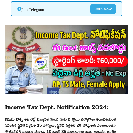
Join Telegram
Join Now
Income Tax Dept. Notification 2024:
ఇన్కమ్ టాక్స్ అప్పేలెట్టే ట్రిబ్యునల్ నుండి గ్రూప్ బి స్థాయి ఉద్యోగాలు అయినటువంటి
సీనియర్ ప్రైవేట్ సెక్రటరీ 15 పోస్టులు, ప్రైవేట్ సెక్రటరీ 20 పోస్టులకు సంబందించిన
నోటిఫికేషన్ విడుదల చేశారు. 18 నుండి 35 సంవత్సరాల మధ్య వయస్సు కలిగిన