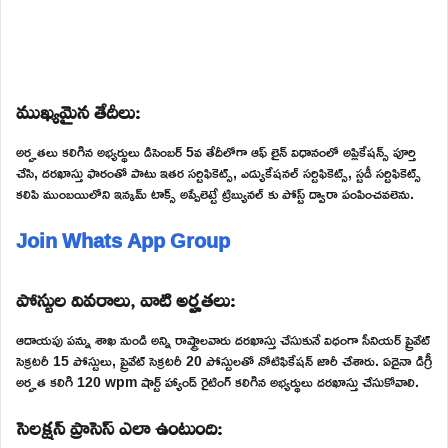
ముఖ్యమైన తేదీలు:
అర్హతలు కలిగిన అభ్యర్థులు డిసెంబర్ 5వ తేదీలోగా ఆఫ్ లైన్ విధానంలో అప్లికేషన్స్ పూర్తి
చేసి, దరఖాస్తు ఫారంతో పాటు ఇతర సర్టిఫికెట్స్, ఎడ్యుకేషనల్ సర్టిఫికెట్స్, స్టడీ సర్టిఫికెట్స్
కలిపి ముంబయిలోని ఇన్కమ్ టాక్స్ అప్పేలెట్టే ట్రిబ్యునల్ కు పోస్ట్ ద్వారా పంపించవలెను.
Join Whats App Group
పోస్టుల వివరాలు, వాటి అర్హతలు:
ఆదాయపు పన్ను శాఖ నుండి అన్ని రాష్ట్రాలవారు దరఖాస్తు చేసుకునే విధంగా సీనియర్ ప్రైవేట్
సెక్రటరీ 15 పోస్టులు, ప్రైవేట్ సెక్రటరీ 20 పోస్టులతో నోటిఫికేషన్ జారీ చేశారు. ఏదైనా డిగ్రీ
అర్హత కలిగి 120 wpm షార్ట్ హ్యాండ్ రైటింగ్ కలిగిన అభ్యర్థులు దరఖాస్తు చేసుకోవాలి.
సెలక్షన్ ప్రాసెస్ ఎలా ఉంటుంది: