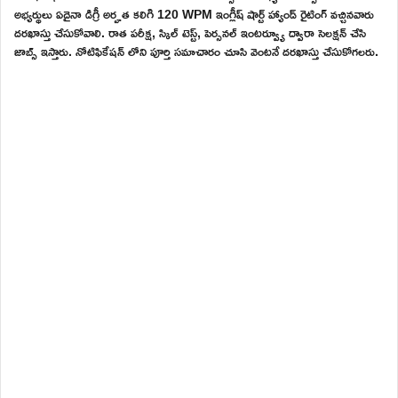
అభ్యర్థులు ఏదైనా డిగ్రీ అర్హత కలిగి 120 WPM ఇంగ్లీష్ షార్ట్ హ్యాండ్ రైటింగ్ వచ్చినవారు
దరఖాస్తు చేసుకోవాలి. రాత పరీక్ష, స్కిల్ టెస్ట్, పెర్సనల్ ఇంటర్వ్యూ ద్వారా సెలక్షన్ చేసి
జాబ్స్ ఇస్తారు. నోటిఫికేషన్ లోని పూర్తి సమాచారం చూసి వెంటనే దరఖాస్తు చేసుకోగలరు.