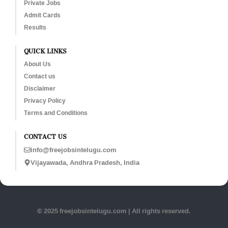
Private Jobs
Admit Cards
Results
QUICK LINKS
About Us
Contact us
Disclaimer
Privacy Policy
Terms and Conditions
CONTACT US
info@freejobsintelugu.com
Vijayawada, Andhra Pradesh, India
© 2025 freejobsintelugu.com | All rights reserved.