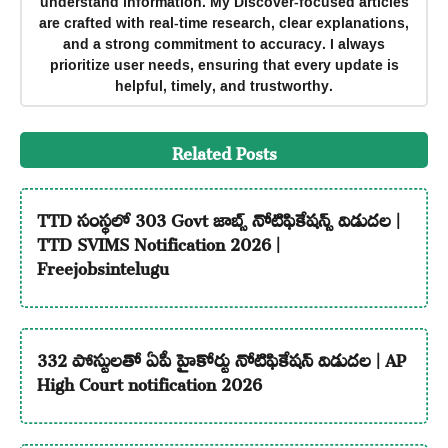
understand information. My Discover-focused articles
are crafted with real-time research, clear explanations,
and a strong commitment to accuracy. I always
prioritize user needs, ensuring that every update is
helpful, timely, and trustworthy.
Related Posts
TTD సంస్థలో 303 Govt జాబ్స్ నోటిఫికేషన్స్ విడుదల |
TTD SVIMS Notification 2026 |
Freejobsintelugu
332 పోస్టులతో ఏపీ హైకోర్టు నోటిఫికేషన్ విడుదల | AP
High Court notification 2026