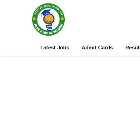
Skip
to
content
Latest Jobs
Admit Cards
Resul