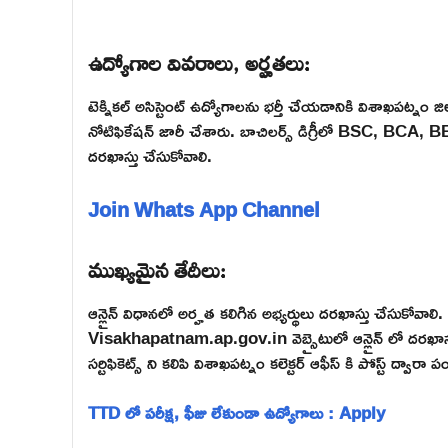
ఉద్యోగాల వివరాలు, అర్హతలు:
టెక్నికల్ అసిస్టెంట్ ఉద్యోగాలను భర్తీ చేయడానికి విశాఖపట్నం జిల
నోటిఫికేషన్ జారీ చేశారు. బాచిలర్స్ డిగ్రీలో BSC, BCA,
దరఖాస్తు చేసుకోవాలి.
Join Whats App Channel
ముఖ్యమైన తేదీలు:
ఆన్లైన్ విధానలో అర్హత కలిగిన అభ్యర్థులు దరఖాస్తు చేసుకోవాలి.
Visakhapatnam.ap.gov.in వెబ్సైటులో ఆన్లైన్ లో దరఖాస్తులు చే
సర్టిఫికెట్స్ ని కలిపి విశాఖపట్నం కలెక్టర్ ఆఫీస్ కి పోస్ట్ ద్వారా 
TTD లో పరీక్ష, ఫీజు లేకుండా ఉద్యోగాలు : Apply