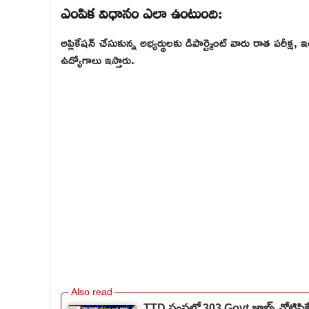
ఎంపిక విధానం ఎలా ఉంటుంది:
అప్లికేషన్ చేసుకున్న అభ్యర్థులకు డిపార్ట్మెంట్ వారు రాత పరీక్
ఉద్యోగాలు ఇస్తారు.
TTD సంస్థలో 303 Govt జాబ్స్ నోటిఫి