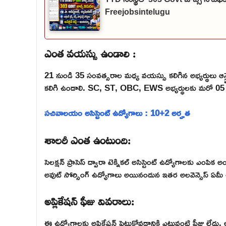
Freejobsintelugu
ఎంత వయస్సు ఉండాలి :
21 నుండి 35 సంవత్సరాల మధ్య వయస్సు కలిగిన అభ్యర్థులు ఆన్ల
కలిగి ఉండాలి. SC, ST, OBC, EWS అభ్యర్థులకు మరో 0
సచివాలయం అసిస్టెంట్ ఉద్యోగాలు : 10+2 అర్హత
శాలరీ ఎంత ఉంటుంది:
సెలక్షన్ ప్రాసెస్ ద్వారా టెక్నికల్ అసిస్టెంట్ ఉద్యోగాలకు ఎంపిక 
అవుట్ సోర్సింగ్ ఉద్యోగాలు అయినందున ఇతర అలవెన్సెస్ ఏమీ
అప్లికేషన్ ఫీజు వివరాలు:
ఈ ఉద్యోగాలకు అప్లికేషన్ పెట్టుకోవడానికి ఎటువంటి ఫీజు లేదు. అన