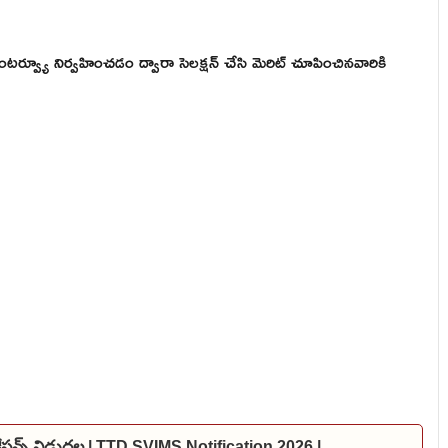
ష, ఇంటర్వ్యూ నిర్వహించడం ద్వారా సెలక్షన్ చేసి మెరిట్ చూపించినవారికి
కేషన్స్ విడుదల | TTD SVIMS Notification 2026 |