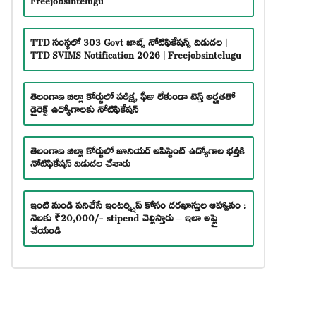
TTD సంస్థలో 303 Govt జాబ్స్ నోటిఫికేషన్స్ విడుదల |
TTD SVIMS Notification 2026 | Freejobsintelugu
తెలంగాణ జిల్లా కోర్టులో పరీక్ష, ఫీజు లేకుండా టెన్త్ అర్హతతో
డైరెక్ట్ ఉద్యోగాలకు నోటిఫికేషన్
తెలంగాణ జిల్లా కోర్టులో జూనియర్ అసిస్టెంట్ ఉద్యోగాల భర్తీకి
నోటిఫికేషన్ విడుదల చేశారు
ఇంటి నుండి పనిచేసే ఇంటర్న్షిప్ కోసం దరఖాస్తుల ఆహ్వానం :
నెలకు ₹20,000/- stipend చెల్లిస్తారు – ఇలా అప్లై
చేయండి