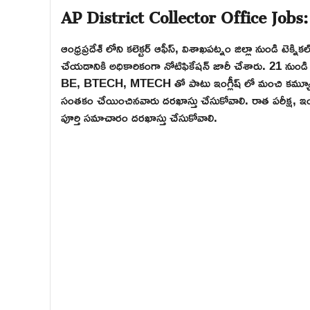
AP District Collector Office Jobs:
ఆంధ్రప్రదేశ్ లోని కలెక్టర్ ఆఫీస్, విశాఖపట్నం జిల్లా నుండి టెక్
చేయడానికి అధికారికంగా నోటిఫికేషన్ జారీ చేశారు. 21 నుండ
BE, BTECH, MTECH తో పాటు ఇంగ్లీష్ లో మంచి కమ్యూనికేషన్ స్క
సంతకం చేయించినవారు దరఖాస్తు చేసుకోవాలి. రాత పరీక్ష, ఇంట
పూర్తి సమాచారం దరఖాస్తు చేసుకోవాలి.