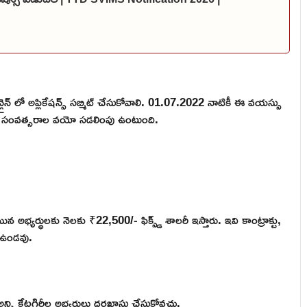
ైన్ లో అప్లికేషన్స్ సబ్మిట్ చేసుకోవాలి. 01.07.2022 నాటికీ ఈ వయస్సు
5 సంవత్సరాల వయో సడలింపు ఉంటుంది.
అయిన అభ్యర్థులకు నెలకు ₹22,500/- ఫిక్స్డ్ శాలరీ ఇస్తారు. ఇవి కాంట్రాక్టు,
 ఉండవు.
్ని కేటగిరీల అభ్యర్థులు దరఖాస్తు చేసుకోవచ్చు.