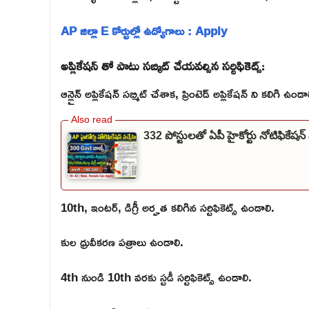
AP జిల్లా E కోర్టుల్లో ఉద్యోగాలు : Apply
అప్లికేషన్ తో పాటు సబ్మిట్ చేయవల్సిన సర్టిఫికెట్స్:
ఆన్లైన్ అప్లికేషన్ సబ్మిట్ చేశాక, ప్రింటెడ్ అప్లికేషన్ ని కలిగి ఉండా
332 పోస్టులతో ఏపీ హైకోర్టు నోటిఫికే
10th, ఇంటర్, డిగ్రీ అర్హత కలిగిన సర్టిఫికెట్స్ ఉండాలి.
కుల ధ్రువీకరణ పత్రాలు ఉండాలి.
4th నుండి 10th వరకు స్టడీ సర్టిఫికెట్స్ ఉండాలి.