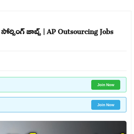
 సోర్సింగ్ జాబ్స్ | AP Outsourcing Jobs
Join Now
Join Now