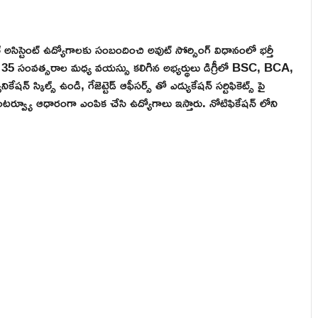
నికల్ అసిస్టెంట్ ఉద్యోగాలకు సంబందించి అవుట్ సోర్సింగ్ విధానంలో భర్తీ
ి 35 సంవత్సరాల మధ్య వయస్సు కలిగిన అభ్యర్థులు డిగ్రీలో BSC, BCA,
ిల్స్ ఉండి, గేజెట్టెడ్ ఆఫీసర్స్ తో ఎడ్యుకేషన్ సర్టిఫికెట్స్ పై
ర్వ్యూ ఆధారంగా ఎంపిక చేసి ఉద్యోగాలు ఇస్తారు. నోటిఫికేషన్ లోని