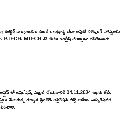
్లా కలెక్టర్ కార్యాలయం నుండి కాంట్రాక్టు లేదా అవుట్ సోర్సింగ్ పోస్టులకు
 BE, BTECH, MTECH తో పాటు ఇంగ్లీష్ పరిజ్ఞానం కలిగినవారు
 ఆన్లైన్ లో అప్లికేషన్స్ సబ్మిట్ చేయడానికి 04.11.2024 ఆఖరు తేదీ.
సుకున్న తర్వాత ప్రింటెడ్ అప్లికేషన్ హార్డ్ కాపీని, ఎడ్యుకేషనల్
పంపించాలి.