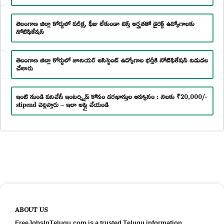
తెలంగాణ జిల్లా కోర్టులో పరీక్ష, ఫీజు లేకుండా టెన్త్ అర్హతతో డైరెక్ట్ ఉద్యోగాలకు
నోటిఫికేషన్
తెలంగాణ జిల్లా కోర్టులో జూనియర్ అసిస్టెంట్ ఉద్యోగాల భర్తీకి నోటిఫికేషన్ విడుదల
చేశారు
ఇంటి నుండి పనిచేసే ఇంటర్న్షిప్ కోసం దరఖాస్తుల ఆహ్వానం : నెలకు ₹20,000/-
stipend చెల్లిస్తారు – ఇలా అప్లై చేయండి
ABOUT US
FreeJobsInTelugu.com is a trusted Telugu information