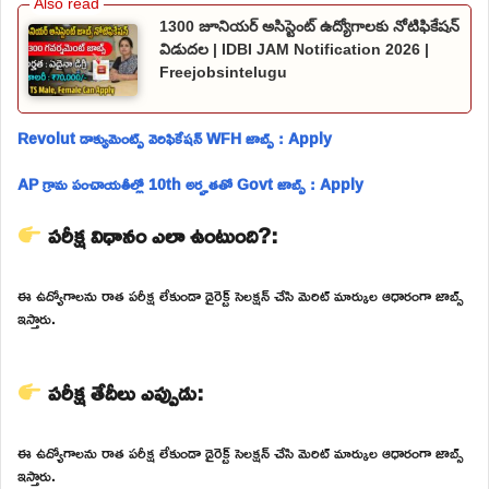
1300 జూనియర్ అసిస్టెంట్ ఉద్యోగాలకు నోటిఫికేషన్
విడుదల | IDBI JAM Notification 2026 |
Freejobsintelugu
Revolut డాక్యుమెంట్స్ వెరిఫికేషన్ WFH జాబ్స్ : Apply
AP గ్రామ పంచాయతీల్లో 10th అర్హతతో Govt జాబ్స్ : Apply
పరీక్ష విధానం ఎలా ఉంటుంది?:
ఈ ఉద్యోగాలను రాత పరీక్ష లేకుండా డైరెక్ట్ సెలక్షన్ చేసి మెరిట్ మార్కుల ఆధారంగా జాబ్స్
ఇస్తారు.
పరీక్ష తేదీలు ఎప్పుడు:
ఈ ఉద్యోగాలను రాత పరీక్ష లేకుండా డైరెక్ట్ సెలక్షన్ చేసి మెరిట్ మార్కుల ఆధారంగా జాబ్స్
ఇస్తారు.