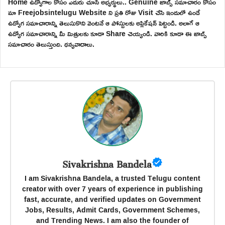
Home ఉద్యోగాల కోసం ఎదురు చూసే అభ్యర్థులు.. Genuine జాబ్స్ సమాచారం కోసం
మా Freejobsintelugu Website ని ప్రతి రోజు Visit చేసి ఇందులో ఉండే
ఉద్యోగ సమాచారాన్ని తెలుసుకొని వెంటనే ఆ పోస్టులకు అప్లికేషన్ పెట్టండి. అలాగే ఆ
ఉద్యోగ సమాచారాన్ని మీ మిత్రులకు కూడా Share చెయ్యండి. వారికి కూడా ఈ జాబ్స్
సమాచారం తెలుస్తుంది. ధన్యవాదాలు.
Sivakrishna Bandela
I am Sivakrishna Bandela, a trusted Telugu content
creator with over 7 years of experience in publishing
fast, accurate, and verified updates on Government
Jobs, Results, Admit Cards, Government Schemes,
and Trending News. I am also the founder of