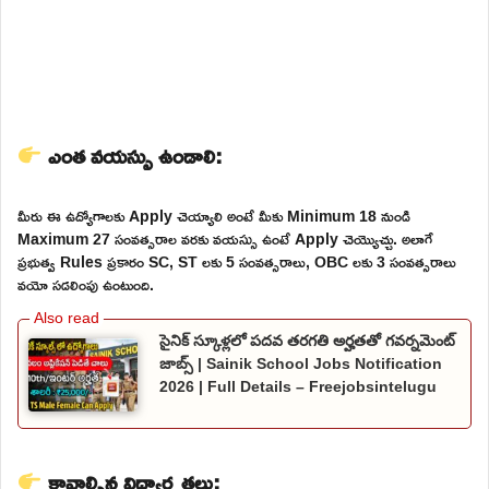
ఎంత వయస్సు ఉండాలి:
మీరు ఈ ఉద్యోగాలకు Apply చెయ్యాలి అంటే మీకు Minimum 18 నుండి
Maximum 27 సంవత్సరాల వరకు వయస్సు ఉంటే Apply చెయ్యొచ్చు. అలాగే
ప్రభుత్వ Rules ప్రకారం SC, ST లకు 5 సంవత్సరాలు, OBC లకు 3 సంవత్సరాలు
వయో సడలింపు ఉంటుంది.
సైనిక్ స్కూళ్లలో పదవ తరగతి అర్హతతో గవర్నమెంట్
జాబ్స్ | Sainik School Jobs Notification
2026 | Full Details – Freejobsintelugu
కావాల్సిన విద్యార్హతలు: