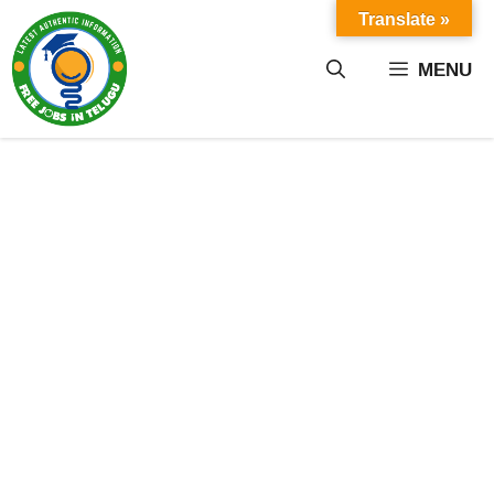
Skip
Translate »
to
content
MENU