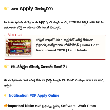
ఎలా Apply చెయ్యాలి?:
మీరు ఈ ప్రభుత్వ ఉద్యోగాలకు Apply చెయ్యాలి అంటే, Official వెబ్సైటులోకి వెళ్లి మీ
వివరాలను కరెక్ట్ గా నమోదు చేసి సబ్మిట్ చెయ్యాలి.
పోస్టల్ శాఖలో 10th అర్హతతో పరీక్ష లేకుండా
ప్రభుత్వ ఉద్యోగాలకు నోటిఫికేషన్ | India Post
Recruitment 2026 | Full Details
ఈ పరీక్షల యొక్క సిలబస్ ఏంటి?:
ఈ ఉద్యోగాలను రాత పరీక్ష లేకుండా డైరెక్ట్ సెలక్షన్ చేసి మెరిట్ మార్కుల ఆధారంగా జాబ్స్
ఇస్తారు.
Notification PDF
Apply Online
Important Note:
మీలో ప్రభుత్వ, ప్రైవేట్, Software, Work From