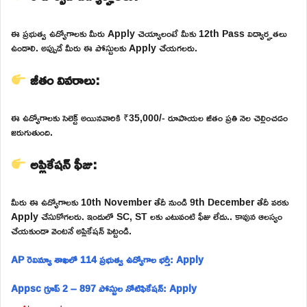
ఈ ప్రభుత్వ ఉద్యోగాలకు మీరు Apply చెయ్యాలంటే మీకు 12th Pass విద్యార్హతలు
ఉండాలి. అప్పుడే మీరు ఈ పోస్టులకు Apply చేయగలరు.
జీతం వివరాలు:
ఈ ఉద్యోగాలకు సెలెక్ట్ అయినవారికి ₹35,000/- రూపాయల జీతం ప్రతి నెల చెల్లించడం
జరుగుతుంది.
అప్లికేషన్ ఫీజు:
మీరు ఈ ఉద్యోగాలకు 10th November తేదీ నుండి 9th December తేదీ వరకు
Apply చేసుకోగలరు. ఇందులో SC, ST లకు ఎటువంటి ఫీజు లేదు.. కావున ఆలస్యం
చేయకుండా వెంటనే అప్లికేషన్ పెట్టండి.
AP రెవిన్యూ శాఖలో 114 ప్రభుత్వ ఉద్యోగాల భర్తీ: Apply
Appsc గ్రూప్ 2 – 897 పోస్టుల నోటిఫికేషన్: Apply