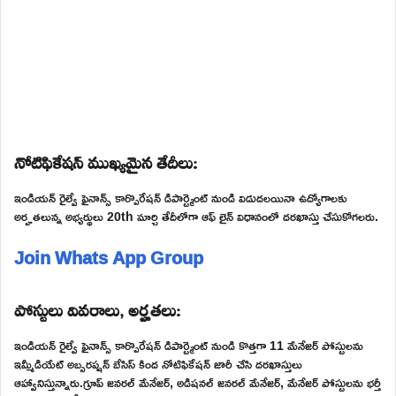
నోటిఫికేషన్ ముఖ్యమైన తేదీలు:
ఇండియన్ రైల్వే ఫైనాన్స్ కార్పొరేషన్ డిపార్ట్మెంట్ నుండి విడుదలయినా ఉద్యోగాలకు
అర్హతలున్న అభ్యర్థులు 20th మార్చి తేదీలోగా ఆఫ్ లైన్ విధానంలో దరఖాస్తు చేసుకోగలరు.
Join Whats App Group
పోస్టులు వివరాలు, అర్హతలు:
ఇండియన్ రైల్వే ఫైనాన్స్ కార్పొరేషన్ డిపార్ట్మెంట్ నుండి కొత్తగా 11 మేనేజర్ పోస్టులను
ఇమ్మీడియేట్ అబ్సరప్షన్ బేసిస్ కింద నోటిఫికేషన్ జారీ చేసి దరఖాస్తులు
ఆహ్వానిస్తున్నారు.గ్రూప్ జనరల్ మేనేజర్, అడిషనల్ జనరల్ మేనేజర్, మేనేజర్ పోస్టులను భర్తీ