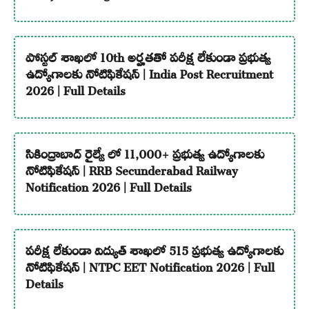
పోస్టల్ శాఖలో 10th అర్హతతో పరీక్ష లేకుండా ప్రభుత్వ
ఉద్యోగాలకు నోటిఫికేషన్ | India Post Recruitment
2026 | Full Details
సికింద్రాబాద్ రైల్వే లో 11,000+ ప్రభుత్వ ఉద్యోగాలకు
నోటిఫికేషన్ | RRB Secunderabad Railway
Notification 2026 | Full Details
పరీక్ష లేకుండా విద్యుత్ శాఖలో 515 ప్రభుత్వ ఉద్యోగాలకు
నోటిఫికేషన్ | NTPC EET Notification 2026 | Full
Details