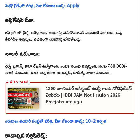
మెట్రో రైల్వేలో పరీక్ష, ఫీజు లేకుండా జాబ్స్: Apply
అప్లికేషన్ ఫీజు:
ఆఫ్ లైన్ లో రైల్వే ఉద్యోగాలకు దరఖాస్తు చేసుకోవడానికి ఎటువంటి ఫీజు లేదు. అన్ని
కేటగిరీల అభ్యర్థులు ఉచితంగా దరఖాస్తు చేసుకోవచ్చు.
శాలరీ వివరాలు:
రైల్వే ఫైనాన్స్ కార్పొరేషన్ ఉద్యోగాలకు ఎంపిక అయిన అభ్యర్థులకు నెలకు ₹80,000/-
శాలరీ ఉంటుంది. ఇతర అన్ని రకాల అలవెన్సెస్, బెనిఫిట్స్ కూడా ఉంటుంది.
1300 జూనియర్ అసిస్టెంట్ ఉద్యోగాలకు నోటిఫికేషన్
విడుదల | IDBI JAM Notification 2026 |
Freejobsintelugu
ఎరువులు తయారీ సంస్థలో పరీక్ష, ఫీజు లేకుండా జాబ్స్: 10+2 అర్హత
కావాల్సిన సర్టిఫికెట్స్: