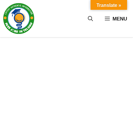
Skip
Translate »
to
content
MENU