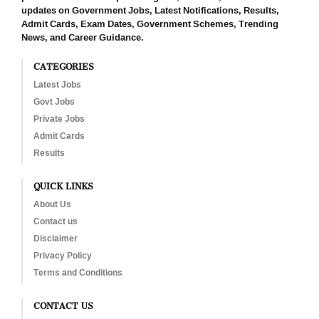
updates on Government Jobs, Latest Notifications, Results,
Admit Cards, Exam Dates, Government Schemes, Trending
News, and Career Guidance.
CATEGORIES
Latest Jobs
Govt Jobs
Private Jobs
Admit Cards
Results
QUICK LINKS
About Us
Contact us
Disclaimer
Privacy Policy
Terms and Conditions
CONTACT US