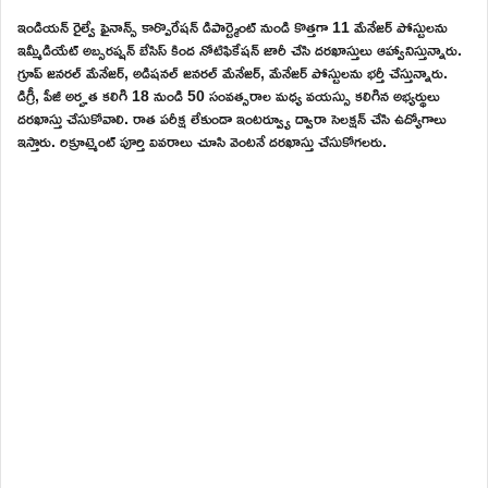
ఇండియన్ రైల్వే ఫైనాన్స్ కార్పొరేషన్ డిపార్ట్మెంట్ నుండి కొత్తగా 11 మేనేజర్ పోస్టులను
ఇమ్మీడియేట్ అబ్సరప్షన్ బేసిస్ కింద నోటిఫికేషన్ జారీ చేసి దరఖాస్తులు ఆహ్వానిస్తున్నారు.
గ్రూప్ జనరల్ మేనేజర్, అడిషనల్ జనరల్ మేనేజర్, మేనేజర్ పోస్టులను భర్తీ చేస్తున్నారు.
డిగ్రీ, పీజీ అర్హత కలిగి 18 నుండి 50 సంవత్సరాల మధ్య వయస్సు కలిగిన అభ్యర్థులు
దరఖాస్తు చేసుకోవాలి. రాత పరీక్ష లేకుండా ఇంటర్వ్యూ ద్వారా సెలక్షన్ చేసి ఉద్యోగాలు
ఇస్తారు. రిక్రూట్మెంట్ పూర్తి వివరాలు చూసి వెంటనే దరఖాస్తు చేసుకోగలరు.