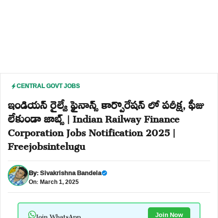
CENTRAL GOVT JOBS
ఇండియన్ రైల్వే ఫైనాన్స్ కార్పొరేషన్ లో పరీక్ష, ఫీజు
లేకుండా జాబ్స్ | Indian Railway Finance
Corporation Jobs Notification 2025 |
Freejobsintelugu
By:
Sivakrishna Bandela
On: March 1, 2025
Join WhatsApp
Join Now