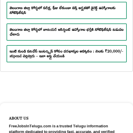
తెలంగాణ జిల్లా కోర్టులో పరీక్ష, ఫీజు లేకుండా టెన్త్ అర్హతతో డైరెక్ట్ ఉద్యోగాలకు
నోటిఫికేషన్
తెలంగాణ జిల్లా కోర్టులో జూనియర్ అసిస్టెంట్ ఉద్యోగాల భర్తీకి నోటిఫికేషన్ విడుదల
చేశారు
ఇంటి నుండి పనిచేసే ఇంటర్న్షిప్ కోసం దరఖాస్తుల ఆహ్వానం : నెలకు ₹20,000/-
stipend చెల్లిస్తారు – ఇలా అప్లై చేయండి
ABOUT US
FreeJobsInTelugu.com is a trusted Telugu information
platform dedicated to providing fast, accurate, and verified