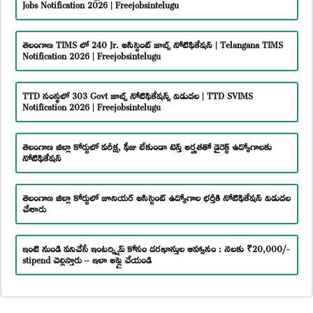
Jobs Notification 2026 | Freejobsintelugu
తెలంగాణ TIMS లో 240 Jr. అసిస్టెంట్ జాబ్స్ నోటిఫికేషన్ | Telangana TIMS
Notification 2026 | Freejobsintelugu
TTD సంస్థలో 303 Govt జాబ్స్ నోటిఫికేషన్స్ విడుదల | TTD SVIMS
Notification 2026 | Freejobsintelugu
తెలంగాణ జిల్లా కోర్టులో పరీక్ష, ఫీజు లేకుండా టెన్త్ అర్హతతో డైరెక్ట్ ఉద్యోగాలకు
నోటిఫికేషన్
తెలంగాణ జిల్లా కోర్టులో జూనియర్ అసిస్టెంట్ ఉద్యోగాల భర్తీకి నోటిఫికేషన్ విడుదల
చేశారు
ఇంటి నుండి పనిచేసే ఇంటర్న్షిప్ కోసం దరఖాస్తుల ఆహ్వానం : నెలకు ₹20,000/-
stipend చెల్లిస్తారు – ఇలా అప్లై చేయండి