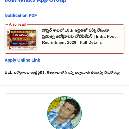
Notification PDF
పోస్టల్ శాఖలో 10th అర్హతతో పరీక్ష లేకుండా
ప్రభుత్వ ఉద్యోగాలకు నోటిఫికేషన్ | India Post
Recruitment 2026 | Full Details
Apply Online Link
BEL ఉద్యోగాలకు ఆంధ్రప్రదేశ్, తెలంగాణాలోని అన్ని జిల్లాలవారు దరఖాస్తు చేసుకోవచ్చు.