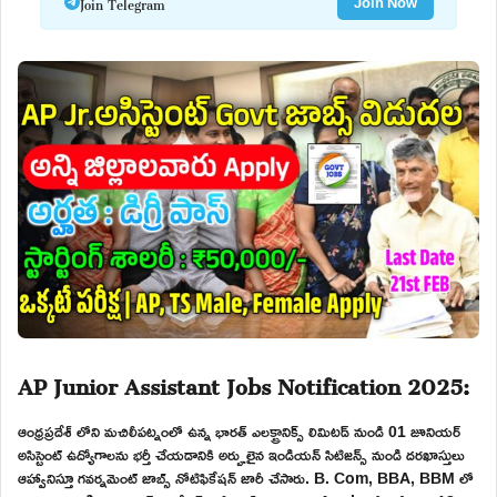
Join Telegram
Join Now
AP Junior Assistant Jobs Notification 2025:
ఆంధ్రప్రదేశ్ లోని మచిలీపట్నంలో ఉన్న భారత్ ఎలక్ట్రానిక్స్ లిమిటడ్ నుండి 01 జూనియర్
అసిస్టెంట్ ఉద్యోగాలను భర్తీ చేయడానికి అర్హులైన ఇండియన్ సిటిజన్స్ నుండి దరఖాస్తులు
ఆహ్వానిస్తూ గవర్నమెంట్ జాబ్స్ నోటిఫికేషన్ జారీ చేసారు. B. Com, BBA, BBM లో