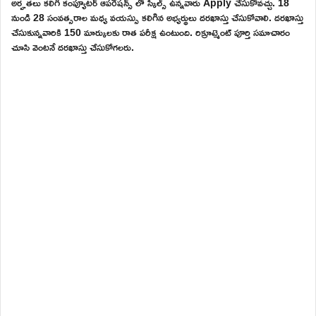
అర్హతలు కలిగి కంప్యూటర్ ఆపరేషన్స్ లో స్కిల్స్ ఉన్నవారు Apply చేసుకోవచ్చు. 18
నుండి 28 సంవత్సరాల మధ్య వయస్సు కలిగిన అభ్యర్థులు దరఖాస్తు చేసుకోవాలి. దరఖాస్తు
చేసుకున్నవారికి 150 మార్కులకు రాత పరీక్ష ఉంటుంది. రిక్రూట్మెంట్ పూర్తి సమాచారం
చూసి వెంటనే దరఖాస్తు చేసుకోగలరు.