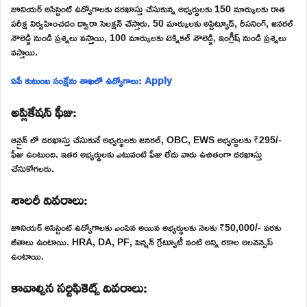
జూనియర్ అసిస్టెంట్ ఉద్యోగాలకు దరఖాస్తు చేసుకున్న అభ్యర్థులకు 150 మార్కులకు రాత
పరీక్ష నిర్వహించడం ద్వారా సెలక్షన్ చేస్తారు. 50 మార్కులకు అప్టిట్యూడ్, రీసనింగ్, జనరల్
నౌలెడ్జి నుండి ప్రశ్నలు వస్తాయి, 100 మార్కులకు టెక్నికల్ నౌలెడ్జి, ఇంగ్లీష్ నుండి ప్రశ్నలు
వస్తాయి.
ఏపీ కుటుంబ సంక్షేమ శాఖలో ఉద్యోగాలు: Apply
అప్లికేషన్ ఫీజు:
ఆన్లైన్ లో దరఖాస్తు చేసుకునే అభ్యర్థులకు జనరల్, OBC, EWS అభ్యర్థులకు ₹295/-
ఫీజు ఉంటుంది. ఇతర అభ్యర్థులకు ఎటువంటి ఫీజు లేదు వారు ఉచితంగా దరఖాస్తు
చేసుకోగలరు.
శాలరీ వివరాలు:
జూనియర్ అసిస్టెంట్ ఉద్యోగాలకు ఎంపిన అయిన అభ్యర్థులకు నెలకు ₹50,000/- వరకు
జీతాలు ఉంటాయి. HRA, DA, PF, పెన్షన్ గ్రేట్యూటీ వంటి అన్ని రకాల అలవెన్సెస్
ఉంటాయి.
కావాల్సిన సర్టిఫికెట్స్ వివరాలు: