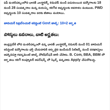
ఏపీ మచిలీపట్నంలోని భారత్ ఎలక్ట్రానిక్స్ లిమిటెడ్ నుండి విడుదలయిన ఉద్యోగాలకు 18
నుండి 28 సంవత్సరాల మధ్య వయస్సు కలిగిన అభ్యర్థులకు అవకాశం ఉంటుంది. PWD
అభ్యర్థులకు 10 సంవత్సరాల వరకు జీతాలు ఉంటాయి.
జూనియర్ సెక్రటేరియట్ అసిస్టెంట్ Govt జాబ్స్: 10+2 అర్హత
పోస్టులు వివరాలు, వాటి అర్హతలు:
ఆంధ్రప్రదేశ్ లోని మచిలీపట్నంలో ఉన్న భారత్ ఎలక్ట్రానిక్స్ లిమిటడ్ నుండి 01 జూనియర్
అసిస్టెంట్ ఉద్యోగాలను భర్తీ చేయడానికి అర్హులైన ఇండియన్ సిటిజన్స్ నుండి దరఖాస్తులు
ఆహ్వానిస్తూ గవర్నమెంట్ జాబ్స్ నోటిఫికేషన్ జారీ చేసారు. B. Com, BBA, BBM లో
అర్హతలు కలిగి కంప్యూటర్ ఆపరేషన్స్ లో స్కిల్స్ ఉన్నవారు Apply చేసుకోవచ్చు.