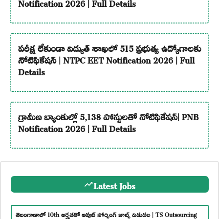
Notification 2026 | Full Details
పరీక్ష లేకుండా విద్యుత్ శాఖలో 515 ప్రభుత్వ ఉద్యోగాలకు
నోటిఫికేషన్ | NTPC EET Notification 2026 | Full
Details
గ్రామీణ బ్యాంకుల్లో 5,138 పోస్టులతో నోటిఫికేషన్| PNB
Notification 2026 | Full Details
Latest Jobs
తెలంగాణాలో 10th అర్హతతో అవుట్ సోర్సింగ్ జాబ్స్ విడుదల | TS Outsourcing