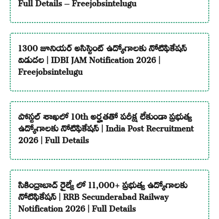
Full Details – Freejobsintelugu
1300 జూనియర్ అసిస్టెంట్ ఉద్యోగాలకు నోటిఫికేషన్
విడుదల | IDBI JAM Notification 2026 |
Freejobsintelugu
పోస్టల్ శాఖలో 10th అర్హతతో పరీక్ష లేకుండా ప్రభుత్వ
ఉద్యోగాలకు నోటిఫికేషన్ | India Post Recruitment
2026 | Full Details
సికింద్రాబాద్ రైల్వే లో 11,000+ ప్రభుత్వ ఉద్యోగాలకు
నోటిఫికేషన్ | RRB Secunderabad Railway
Notification 2026 | Full Details