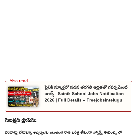
సైనిక్ స్కూళ్లలో పదవ తరగతి అర్హతతో గవర్నమెంట్
జాబ్స్ | Sainik School Jobs Notification
2026 | Full Details – Freejobsintelugu
సెలక్షన్ ప్రాసెస్:
దరఖాస్తు చేసుకున్న అభ్యర్థులకు ఎటువంటి రాత పరీక్ష లేకుండా స్పోర్ట్స్ ఈవెంట్స్ లో