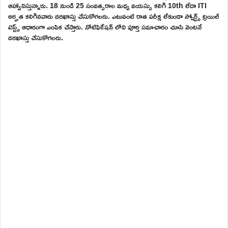
ఆహ్వానిస్తున్నారు. 18 నుండి 25 సంవత్సరాల మధ్య వయస్సు కలిగి 10th లేదా ITI
అర్హత కలిగినవారు దరఖాస్తు చేసుకోగలరు. ఎటువంటి రాత పరీక్ష లేకుండా స్పోర్ట్స్ ట్రయిల్
టెస్ట్స్ ఆధారంగా ఎంపిక చేస్తారు. నోటిఫికేషన్ లోని పూర్తి సమాచారం చూసి వెంటనే
దరఖాస్తు చేసుకోగలరు.