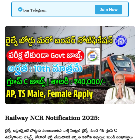
Join Telegram
Join Now
Railway NCR Notification 2025:
రైల్వే రిక్రూట్మెంట్ బోర్డుకు సంబందించిన నార్త్ సెంట్రల్ రైల్వే నుండి 46 గ్రూప్ C
ఉద్యోగాలను స్పోర్ట్స్ కోటాలో భర్తీ చేయడానికి అర్హత కలిగిన అభ్యర్థుల నుండి దరఖాస్తులు