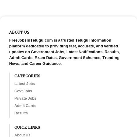
ABOUT US
FreeJobsInTelugu.com is a trusted Telugu information
platform dedicated to providing fast, accurate, and verified
updates on Government Jobs, Latest Notifications, Results,
Admit Cards, Exam Dates, Government Schemes, Trending
News, and Career Guidance.
CATEGORIES
Latest Jobs
Govt Jobs
Private Jobs
Admit Cards
Results
QUICK LINKS
About Us