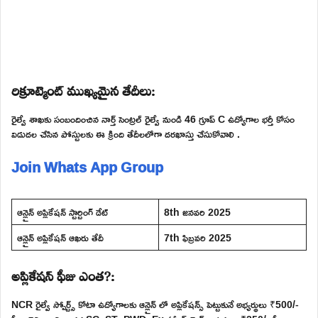
రిక్రూట్మెంట్ ముఖ్యమైన తేదీలు:
రైల్వే శాఖకు సంబందించిన నార్త్ సెంట్రల్ రైల్వే నుండి 46 గ్రూప్ C ఉద్యోగాల భర్తీ కోసం
విడుదల చేసిన పోస్టులకు ఈ క్రింది తేదీలలోగా దరఖాస్తు చేసుకోవాలి .
Join Whats App Group
ఆన్లైన్ అప్లికేషన్ స్టార్టింగ్ డేట్
8th జనవరి 2025
ఆన్లైన్ అప్లికేషన్ ఆఖరు తేదీ
7th ఫిబ్రవరి 2025
అప్లికేషన్ ఫీజు ఎంత?:
NCR రైల్వే స్పోర్ట్స్ కోటా ఉద్యోగాలకు ఆన్లైన్ లో అప్లికేషన్స్ పెట్టుకునే అభ్యర్థులు ₹500/-