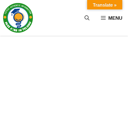
Skip
Translate »
to
content
MENU