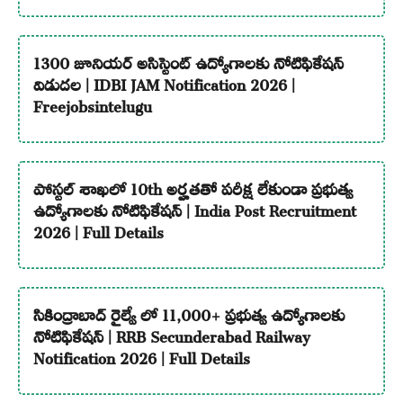
1300 జూనియర్ అసిస్టెంట్ ఉద్యోగాలకు నోటిఫికేషన్
విడుదల | IDBI JAM Notification 2026 |
Freejobsintelugu
పోస్టల్ శాఖలో 10th అర్హతతో పరీక్ష లేకుండా ప్రభుత్వ
ఉద్యోగాలకు నోటిఫికేషన్ | India Post Recruitment
2026 | Full Details
సికింద్రాబాద్ రైల్వే లో 11,000+ ప్రభుత్వ ఉద్యోగాలకు
నోటిఫికేషన్ | RRB Secunderabad Railway
Notification 2026 | Full Details