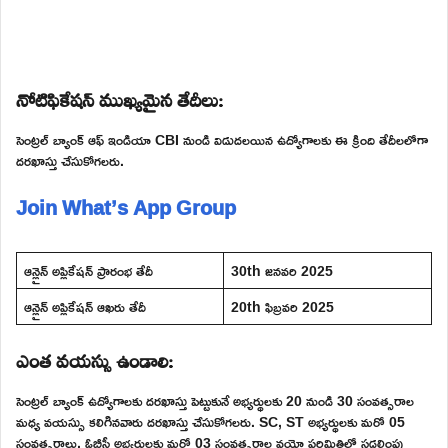
నోటిఫికేషన్ ముఖ్యమైన తేదీలు:
సెంట్రల్ బ్యాంక్ ఆఫ్ ఇండియా CBI నుండి విడుదలయిన ఉద్యోగాలకు ఈ క్రింది తేదీలలోగా
దరఖాస్తు చేసుకోగలరు.
Join What’s App Group
ఆన్లైన్ అప్లికేషన్ ప్రారంభ తేదీ
30th జనవరి 2025
ఆన్లైన్ అప్లికేషన్ ఆఖరు తేదీ
20th ఫిబ్రవరి 2025
ఎంత వయస్సు ఉండాలి:
సెంట్రల్ బ్యాంక్ ఉద్యోగాలకు దరఖాస్తు పెట్టుకునే అభ్యర్థులకు 20 నుండి 30 సంవత్సరాల
మధ్య వయస్సు కలిగినవారు దరఖాస్తు చేసుకోగలరు. SC, ST అభ్యర్థులకు మరో 05
సంవత్సరాలు, ఓబీసీ అభ్యర్థులకు మరో 03 సంవత్సరాల వయో పరిమితిలో సడలింపు