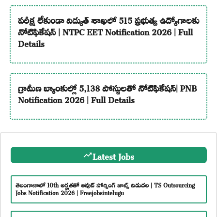
పరీక్ష లేకుండా విద్యుత్ శాఖలో 515 ప్రభుత్వ ఉద్యోగాలకు
నోటిఫికేషన్ | NTPC EET Notification 2026 | Full
Details
గ్రామీణ బ్యాంకుల్లో 5,138 పోస్టులతో నోటిఫికేషన్| PNB
Notification 2026 | Full Details
Latest Jobs
తెలంగాణాలో 10th అర్హతతో అవుట్ సోర్సింగ్ జాబ్స్ విడుదల | TS Outsourcing
Jobs Notification 2026 | Freejobsintelugu