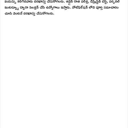
వయస్సు కలిగినవారు దరఖాస్తు చేసుకోగలరు. ఆన్లైన్ రాత పరీక్ష, డిస్క్రిప్టివ్ టెస్ట్, పర్సనల్
ఇంటర్వ్యూ ద్వారా సెలక్షన్ చేసి ఉద్యోగాలు ఇస్తారు. నోటిఫికేషన్ లోని పూర్తి సమాచారం
చూసి వెంటనే దరఖాస్తు చేసుకోగలరు.