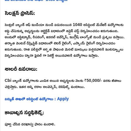
సెలక్షన్ ప్రాసెస్:
సెంట్రల్ బ్యాంక్ ఆఫ్ ఇండియా నుండి విడుదలయిన 1040 అసిస్టెంట్ మేనేజర్ ఉద్యోగాలకు
అప్లై చేసుకున్న అభ్యర్థులను ఆబ్జెక్టివ్ విధానంలో ఆన్లైన్ టెస్ట్ నిర్వహించడం జరుగుతుంది.
అందులో అప్టిట్యూడ్, రీసనింగ్, జనరల్ అవేర్నెస్, ఇంగ్లీష్ లాంగ్వేజ్ నుండి ప్రశ్నలు వస్తాయి.
తర్వాత వెంటనే డిస్క్రిప్టివ్ విధానంలో లెటర్ రైటింగ్, ఎస్సాయ్ రైటింగ్ నిర్వహించడం
జరుగుతుంది. రాత పరీక్షలో అర్హత సాధించి మెరిట్ మార్కులు వచ్చినవారికి ఇంటర్వ్యూలు
నిర్వహించడం ద్వారా ఫైనల్ గా సెలెక్ట్ అయినవారికి ఉద్యోగాలు ఇస్తారు.
శాలరీ వివరాలు:
Cbi బ్యాంక్ ఉద్యోగాలకు ఎంపిక అయిన అభ్యర్థులకు నెలకు ₹50,000/- వరకు జీతాలు
చెల్లిస్తారు. ఇతర అన్ని రకాల అలవెన్సెస్, బెనిఫిట్స్ ఉంటాయి.
విద్యుత్ శాఖలో అసిస్టెంట్ ఉద్యోగాలు : Apply
కావాల్సిన సర్టిఫికెట్స్:
పూర్తి చేసిన దరఖాస్తు ఫారం ఉండాలి.