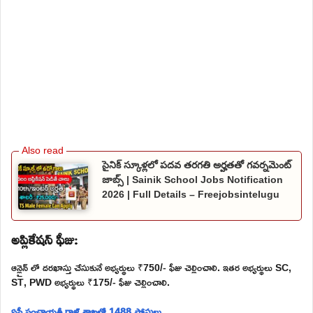
సైనిక్ స్కూళ్లలో పదవ తరగతి అర్హతతో గవర్నమెంట్
జాబ్స్ | Sainik School Jobs Notification
2026 | Full Details – Freejobsintelugu
అప్లికేషన్ ఫీజు:
ఆన్లైన్ లో దరఖాస్తు చేసుకునే అభ్యర్థులు ₹750/- ఫీజు చెల్లించాలి. ఇతర అభ్యర్థులు SC,
ST, PWD అభ్యర్థులు ₹175/- ఫీజు చెల్లించాలి.
ఏపీ పంచాయతీ రాజ్ శాఖలో 1488 పోస్టులు