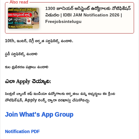
1300 జూనియర్ అసిస్టెంట్ ఉద్యోగాలకు నోటిఫికేషన్
విడుదల | IDBI JAM Notification 2026 |
Freejobsintelugu
10th, ఇంటర్, డిగ్రీ అర్హత సర్టిఫికెట్స్ ఉండాలి.
స్టడీ సర్టిఫికెట్స్ ఉండాలి
కుల ధ్రువీకరణ పత్రాలు ఉండాలి
ఎలా Apply చెయ్యాలి:
సెంట్రల్ బ్యాంక్ ఆఫ్ ఇండియా ఉద్యోగాలకు అర్హతలు ఉన్న అభ్యర్థులు ఈ క్రింది
నోటిఫికేషన్, Apply లింక్స్ ద్వారా దరఖాస్తు చేసుకోవచ్చు.
Join What’s App Group
Notification PDF