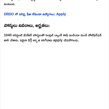
ఉంటుంది.
DRDO లో పరీక్ష, ఫీజు లేకుండా ఉద్యోగాలు: Apply
పోస్టులు వివరాలు, అర్హతలు:
1040 అసిస్టెంట్ మేనేజర్ పోస్టులతో సెంట్రల్ బ్యాంక్ ఈఫ్ ఇండియా నుండి నోటిఫికేషన్
జారీ చేశారు. ఏదైనా డిగ్రీ అర్హత కలిగివారు apply చేసుకోగలరు.