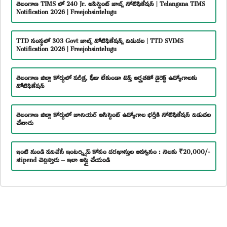
తెలంగాణ TIMS లో 240 Jr. అసిస్టెంట్ జాబ్స్ నోటిఫికేషన్ | Telangana TIMS
Notification 2026 | Freejobsintelugu
TTD సంస్థలో 303 Govt జాబ్స్ నోటిఫికేషన్స్ విడుదల | TTD SVIMS
Notification 2026 | Freejobsintelugu
తెలంగాణ జిల్లా కోర్టులో పరీక్ష, ఫీజు లేకుండా టెన్త్ అర్హతతో డైరెక్ట్ ఉద్యోగాలకు
నోటిఫికేషన్
తెలంగాణ జిల్లా కోర్టులో జూనియర్ అసిస్టెంట్ ఉద్యోగాల భర్తీకి నోటిఫికేషన్ విడుదల
చేశారు
ఇంటి నుండి పనిచేసే ఇంటర్న్షిప్ కోసం దరఖాస్తుల ఆహ్వానం : నెలకు ₹20,000/-
stipend చెల్లిస్తారు – ఇలా అప్లై చేయండి