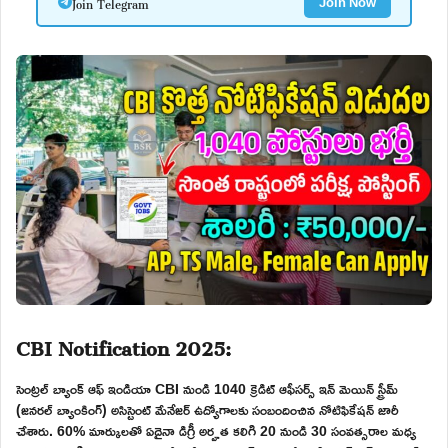
Join Telegram
Join Now
CBI Notification 2025:
సెంట్రల్ బ్యాంక్ ఆఫ్ ఇండియా CBI నుండి 1040 క్రెడిట్ ఆఫీసర్స్ ఇన్ మెయిన్ స్ట్రీమ్
(జనరల్ బ్యాంకింగ్) అసిస్టెంట్ మేనేజర్ ఉద్యోగాలకు సంబందించిన నోటిఫికేషన్ జారీ
చేశారు. 60% మార్కులతో ఏదైనా డిగ్రీ అర్హత కలిగి 20 నుండి 30 సంవత్సరాల మధ్య