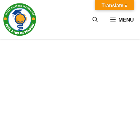
Skip
Translate »
to
content
MENU