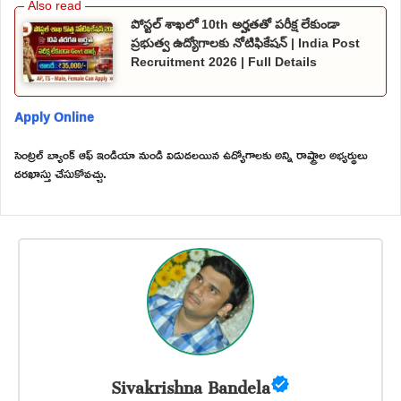
పోస్టల్ శాఖలో 10th అర్హతతో పరీక్ష లేకుండా
ప్రభుత్వ ఉద్యోగాలకు నోటిఫికేషన్ | India Post
Recruitment 2026 | Full Details
Apply Online
సెంట్రల్ బ్యాంక్ ఆఫ్ ఇండియా నుండి విడుదలయిన ఉద్యోగాలకు అన్ని రాష్ట్రాల అభ్యర్థులు
దరఖాస్తు చేసుకోవచ్చు.
Sivakrishna Bandela