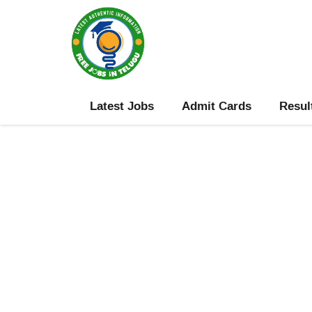
Skip
to
content
Latest Jobs
Admit Cards
Resul