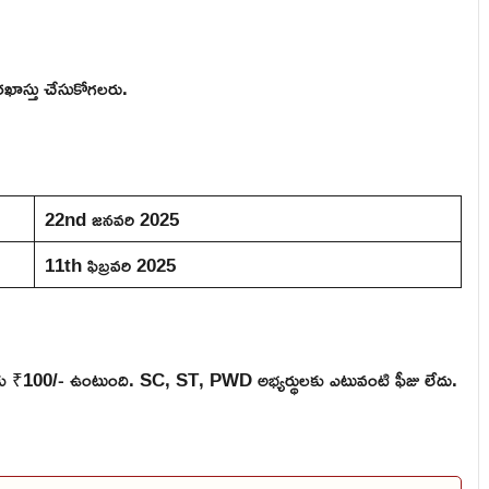
దరఖాస్తు చేసుకోగలరు.
22nd జనవరి 2025
11th ఫిబ్రవరి 2025
్థులకు ₹100/- ఉంటుంది. SC, ST, PWD అభ్యర్థులకు ఎటువంటి ఫీజు లేదు.