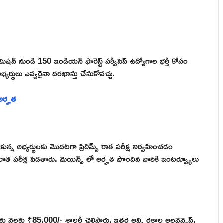
మిషన్ నుండి 150 ఇండియన్ ఫారెస్ట్ సర్వీసెస్ ఉద్యోగాల భర్తీ కోసం
 అభ్యర్థులు ఎవ్వరైనా దరఖాస్తు చేసుకోవచ్చు.
అర్హత
్టుకున్న అభ్యర్థులకు మొదటగా ప్రిలిమ్స్ రాత పరీక్ష నిర్వహించడం
్ రాత పరీక్ష పెడతారు. మెయిన్స్ లో అర్హత పొందిన వారికి ఇంటర్వ్యూలు
కు నెలకు ₹85,000/- శాలరీ చెల్లిస్తారు. ఇతర అన్ని రకాల అలవెన్సెస్,