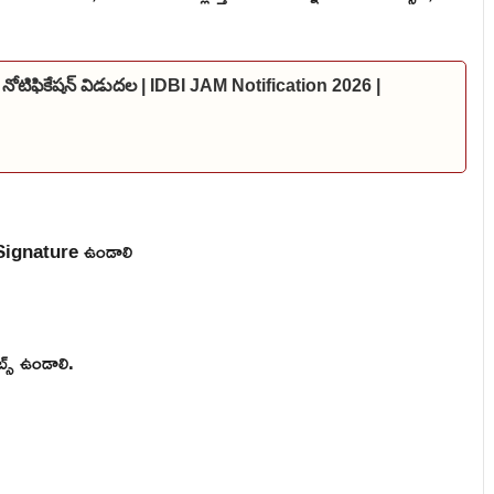
 నోటిఫికేషన్ విడుదల | IDBI JAM Notification 2026 |
ఫ్, Signature ఉండాలి
ట్స్ ఉండాలి.