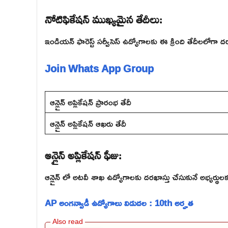
నోటిఫికేషన్ ముఖ్యమైన తేదీలు:
ఇండియన్ ఫారెస్ట్ సర్వీసెస్ ఉద్యోగాలకు ఈ క్రింది తేదీలలోగా 
Join Whats App Group
ఆన్లైన్ అప్లికేషన్ ప్రారంభ తేదీ
ఆన్లైన్ అప్లికేషన్ ఆఖరు తేదీ
ఆన్లైన్ అప్లికేషన్ ఫీజు:
ఆన్లైన్ లో అటవీ శాఖ ఉద్యోగాలకు దరఖాస్తు చేసుకునే అభ్యర
AP అంగన్వాడీ ఉద్యోగాలు విడుదల : 10th అర్హత