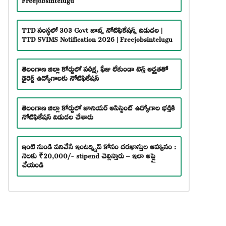
TTD సంస్థలో 303 Govt జాబ్స్ నోటిఫికేషన్స్ విడుదల |
TTD SVIMS Notification 2026 | Freejobsintelugu
తెలంగాణ జిల్లా కోర్టులో పరీక్ష, ఫీజు లేకుండా టెన్త్ అర్హతతో
డైరెక్ట్ ఉద్యోగాలకు నోటిఫికేషన్
తెలంగాణ జిల్లా కోర్టులో జూనియర్ అసిస్టెంట్ ఉద్యోగాల భర్తీకి
నోటిఫికేషన్ విడుదల చేశారు
ఇంటి నుండి పనిచేసే ఇంటర్న్షిప్ కోసం దరఖాస్తుల ఆహ్వానం :
నెలకు ₹20,000/- stipend చెల్లిస్తారు – ఇలా అప్లై
చేయండి