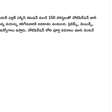
యన్ పబ్లిక్ సర్వీస్ కమిషన్ నుండి 150 పోస్టులతో నోటిఫికేషన్ జారీ
్య వయస్సు కలిగినవారికి అవకాశం ఉంటుంది. ప్రిలిమ్స్, మెయిన్స్,
 ఉద్యోగాలు ఇస్తారు. నోటిఫికేషన్ లోని పూర్తి వివరాలు చూసి వెంటనే