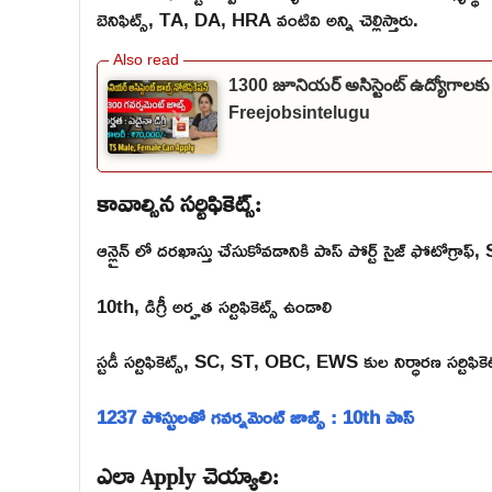
బెనిఫిట్స్, TA, DA, HRA వంటివి అన్ని చెల్లిస్తారు.
1300 జూనియర్ అసిస్టెంట్ ఉద్యోగాలకు
Freejobsintelugu
కావాల్సిన సర్టిఫికెట్స్:
ఆన్లైన్ లో దరఖాస్తు చేసుకోవడానికి పాస్ పోర్ట్ సైజ్ ఫోటోగ్రా
10th, డిగ్రీ అర్హత సర్టిఫికెట్స్ ఉండాలి
స్టడీ సర్టిఫికెట్స్, SC, ST, OBC, EWS కుల నిర్ధారణ సర్టిఫికె
1237 పోస్టులతో గవర్నమెంట్ జాబ్స్ : 10th పాస్
ఎలా Apply చెయ్యాలి: