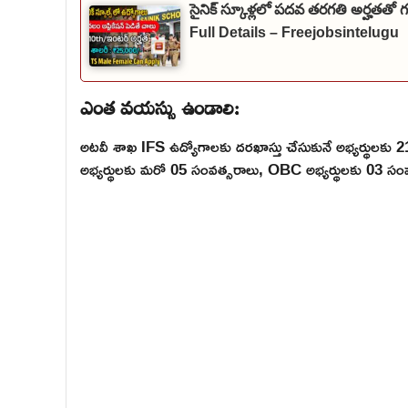
సైనిక్ స్కూళ్లలో పదవ తరగతి అర్హతతో
Full Details – Freejobsintelugu
ఎంత వయస్సు ఉండాలి:
అటవీ శాఖ IFS ఉద్యోగాలకు దరఖాస్తు చేసుకునే అభ్యర్థులక
అభ్యర్థులకు మరో 05 సంవత్సరాలు, OBC అభ్యర్థులకు 03 స