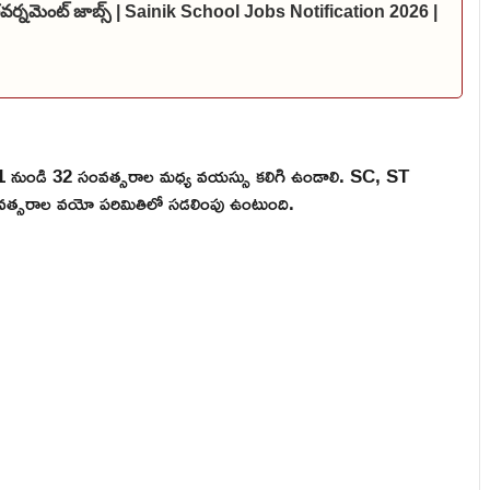
 గవర్నమెంట్ జాబ్స్ | Sainik School Jobs Notification 2026 |
ు 21 నుండి 32 సంవత్సరాల మధ్య వయస్సు కలిగి ఉండాలి. SC, ST
ంవత్సరాల వయో పరిమితిలో సడలింపు ఉంటుంది.