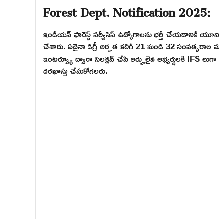
Forest Dept. Notification 2025:
ఇండియన్ ఫారెస్ట్ సర్వీసెస్ ఉద్యోగాలను భర్తీ చేయడానికి యూని
చేశారు. ఏదైనా డిగ్రీ అర్హత కలిగి 21 నుండి 32 సంవత్సరాల మధ
ఇంటర్వ్యూ ద్వారా సెలక్షన్ చేసి అర్హులైన అభ్యర్థులకి IFS లుగా
దరఖాస్తు చేసుకోగలరు.