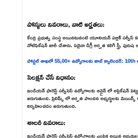
పోస్టులు వివరాలు, వాటి అర్హతలు:
కేంద్ర ప్రభుత్వ సంస్థ అయినటువంటి యూనియన్ పబ్లిక్ సర్వీస్ క
నోటిఫికేషన్ జారీ చేశారు. ఏదైనా డిగ్రీ అర్హత కలిగి స్త్రీ, పురుష
పోస్టల్ శాఖలో 55,00+ ఉద్యోగాలకు జాబ్ క్యాలెండర్: 10th 
సెలక్షన్ చేసే విధానం:
ఇండియన్ ఫారెస్ట్ సర్వీసెస్ ఉద్యోగాలకు ఆన్లైన్ లో అప్లికేషన్ పెట
జరుగుతుంది. ప్రిలిమ్స్ లో అర్హత పొందిన అభ్యర్థులకు మెయిన్స
నిర్వహించడం జరుగుతుంది.
శాలరీ వివరాలు:
ఇండియన్ ఫారెస్ట్ సర్వీసెస్ ఉద్యోగాలకు ఎంపిక అయిన అభ్యర్థుల