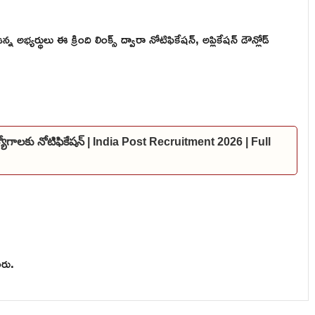
యర్థులు ఈ క్రింది లింక్స్ ద్వారా నోటిఫికేషన్, అప్లికేషన్ డౌన్లోడ్
ఉద్యోగాలకు నోటిఫికేషన్ | India Post Recruitment 2026 | Full
లరు.