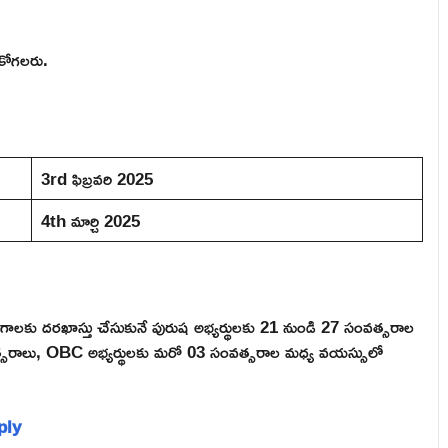
ుకోగలరు.
3rd ఫిబ్రవరి 2025
4th మార్చి 2025
ద్యోగాలకు దరఖాస్తు చేసుకునే పురుష అభ్యర్థులకు 21 నుండి 27 సంవత్సరాల
త్సరాలు, OBC అభ్యర్థులకు మరో 03 సంవత్సరాల మధ్య వయస్సులో
pply