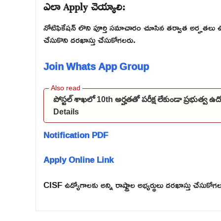
ఎలా Apply చెయ్యాలి:
నోటిఫికేషన్ లొని పూర్తి సమాచారం చూసిన తర్వాత అర్హతలు ఉన్న అభ్
చేసుకొని దరఖాస్తు చేసుకోగలరు.
Join Whats App Group
పోస్టల్ శాఖలో 10th అర్హతతో పరీక్ష లేకుండా ప్రభుత్వ 
Details
Notification PDF
Apply Online Link
CISF ఉద్యోగాలకు అన్ని రాష్ట్రాల అభ్యర్థులు దరఖాస్తు చేసుకోగ