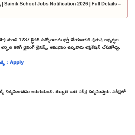
్స్ | Sainik School Jobs Notification 2026 | Full Details –
 (CISF) నుండి 1237 డ్రైవర్ ఉద్యోగాలను భర్తీ చేయడానికి పురుష అభ్యర్థుల
్హత కలిగి డ్రైవింగ్ లైసెన్స్, అనుభవం ఉన్నవారు అప్లికేషన్ చేసుకోచ్చు.
ాబ్స్ : Apply
ంట్స్ నిర్వహించడం జరుగుతుంది. తర్వాత రాత పరీక్ష నిర్వహిస్తారు. పరీక్షలో