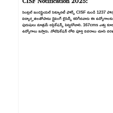
సెంట్రల్ ఇండస్ట్రియల్ సెక్యూరిటీ ఫోర్స్ CISF నుండి 1237 పోస్
విద్యార్హతలతోపాటు డ్రైవింగ్ లైసెన్స్ కలిగినవారు ఈ ఉద్యోగ
పురుషులు మాత్రమే అప్లికేషన్స్ పెట్టుకోవాలి. 167cms ఎత్తు క
ఉద్యోగాలు ఇస్తారు. నోటిఫికేషన్ లోని పూర్తి వివరాలు చూసి దర