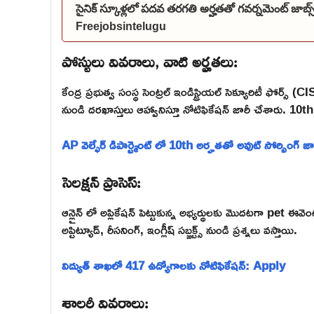
సైనిక్ స్కూళ్లలో పదవ తరగతి అర్హతతో గవర్నమెంట్ జాబ
Freejobsintelugu
పోస్టులు వివరాలు, వాటి అర్హతలు:
కేంద్ర ప్రభుత్వ సంస్థ సెంట్రల్ ఇండిస్ట్రియల్ సెక్యూరిటీ ఫోర్స్
నుండి దరఖాస్తులు ఆహ్వానిస్తూ నోటిఫికేషన్ జారీ చేశారు. 10th అర
AP వెల్ఫేర్ డిపార్ట్మెంట్ లో 10th అర్హతతో అవుట్ సోర్సింగ్ జ
సెలక్షన్ ప్రాసెస్:
ఆన్లైన్ లో అప్లికేషన్ పెట్టుకున్న అభ్యర్థులకు మొదటగా pet ఈవె
అప్టిట్యూడ్, రీసనింగ్, ఇంగ్లీష్ సబ్జక్ట్స్ నుండి ప్రశ్నలు వస్తాయి.
విద్యుత్ శాఖలో 417 ఉద్యోగాలకు నోటిఫికేషన్: Apply
శాలరీ వివరాలు: