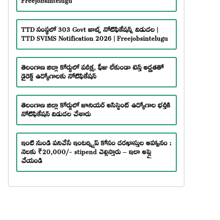
TTD సంస్థలో 303 Govt జాబ్స్ నోటిఫికేషన్స్ విడుదల |
TTD SVIMS Notification 2026 | Freejobsintelugu
తెలంగాణ జిల్లా కోర్టులో పరీక్ష, ఫీజు లేకుండా టెన్త్ అర్హతతో
డైరెక్ట్ ఉద్యోగాలకు నోటిఫికేషన్
తెలంగాణ జిల్లా కోర్టులో జూనియర్ అసిస్టెంట్ ఉద్యోగాల భర్తీకి
నోటిఫికేషన్ విడుదల చేశారు
ఇంటి నుండి పనిచేసే ఇంటర్న్షిప్ కోసం దరఖాస్తుల ఆహ్వానం :
నెలకు ₹20,000/- stipend చెల్లిస్తారు – ఇలా అప్లై
చేయండి