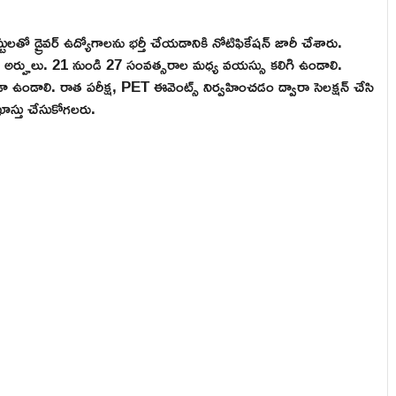
టులతో డ్రైవర్ ఉద్యోగాలను భర్తీ చేయడానికి నోటిఫికేషన్ జారీ చేశారు.
ాలకు అర్హులు. 21 నుండి 27 సంవత్సరాల మధ్య వయస్సు కలిగి ఉండాలి.
ూడా ఉండాలి. రాత పరీక్ష, PET ఈవెంట్స్ నిర్వహించడం ద్వారా సెలక్షన్ చేసి
ఖాస్తు చేసుకోగలరు.