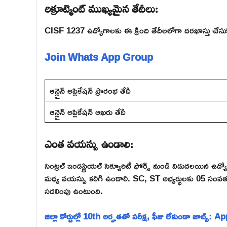
రిక్రూట్మెంట్ ముఖ్యమైన తేదీలు:
CISF 1237 ఉద్యోగాలకు ఈ క్రింది తేదీలలోగా దరఖాస్తు చేస
Join Whats App Group
ఆన్లైన్ అప్లికేషన్ ప్రారంభ తేదీ
ఆన్లైన్ అప్లికేషన్ ఆఖరు తేదీ
ఎంత వయస్సు ఉండాలి:
సెంట్రల్ ఇండస్ట్రియల్ సెక్యూరిటీ ఫోర్స్ నుండి విడుదలయిన ఉ
మధ్య వయస్సు కలిగి ఉండాలి. SC, ST అభ్యర్థులకు 05 సంవ
సడలింపు ఉంటుంది.
జిల్లా కోర్టుల్లో 10th అర్హతతో పరీక్ష, ఫీజు లేకుండా జాబ్స్: A