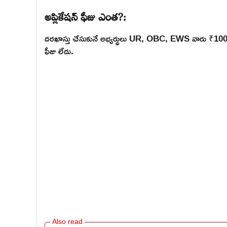
అప్లికేషన్ ఫీజు ఎంత?:
దరఖాస్తు చేసుకునే అభ్యర్థులు UR, OBC, EWS వారు ₹100/-
ఫీజు లేదు.