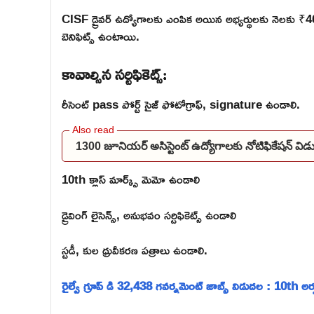
CISF డ్రైవర్ ఉద్యోగాలకు ఎంపిక అయిన అభ్యర్థులకు నెలకు ₹40,0
బెనిఫిట్స్ ఉంటాయి.
కావాల్సిన సర్టిఫికెట్స్:
రీసెంట్ pass పోర్ట్ సైజ్ ఫోటోగ్రాఫ్, signature ఉండాలి.
1300 జూనియర్ అసిస్టెంట్ ఉద్యోగాలకు నోటిఫికేషన్ 
10th క్లాస్ మార్క్స్ మెమో ఉండాలి
డ్రైవింగ్ లైసెన్స్, అనుభవం సర్టిఫికెట్స్ ఉండాలి
స్టడీ, కుల ధ్రువీకరణ పత్రాలు ఉండాలి.
రైల్వే గ్రూప్ డి 32,438 గవర్నమెంట్ జాబ్స్ విడుదల : 10th అ