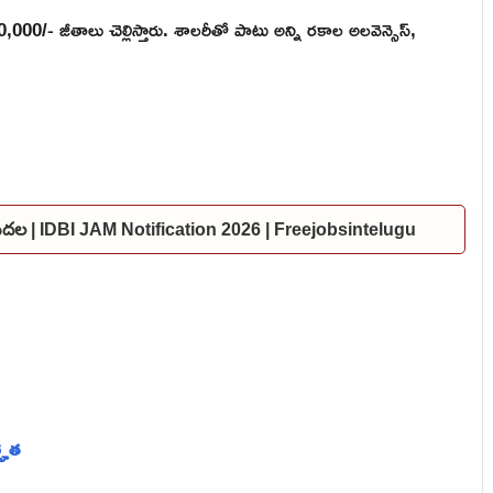
00/- జీతాలు చెల్లిస్తారు. శాలరీతో పాటు అన్ని రకాల అలవెన్సెస్,
విడుదల | IDBI JAM Notification 2026 | Freejobsintelugu
ర్హత