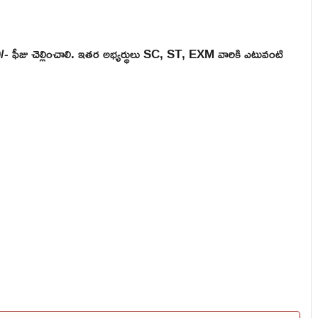
 ఫీజు చెల్లించాలి. ఇతర అభ్యర్థులు SC, ST, EXM వారికి ఎటువంటి