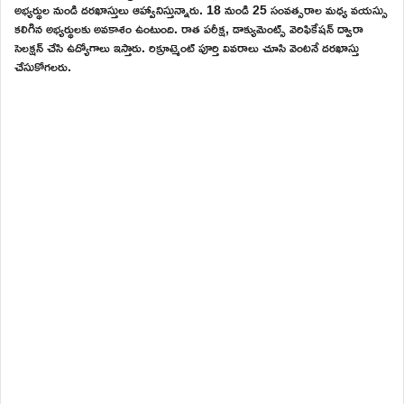
అభ్యర్థుల నుండి దరఖాస్తులు ఆహ్వానిస్తున్నారు. 18 నుండి 25 సంవత్సరాల మధ్య వయస్సు
కలిగిన అభ్యర్థులకు అవకాశం ఉంటుంది. రాత పరీక్ష, డాక్యుమెంట్స్ వెరిఫికేషన్ ద్వారా
సెలక్షన్ చేసి ఉద్యోగాలు ఇస్తారు. రిక్రూట్మెంట్ పూర్తి వివరాలు చూసి వెంటనే దరఖాస్తు
చేసుకోగలరు.