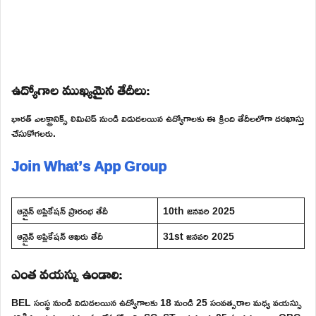
ఉద్యోగాల ముఖ్యమైన తేదీలు:
భారత్ ఎలక్ట్రానిక్స్ లిమిటెడ్ నుండి విడుదలయిన ఉద్యోగాలకు ఈ క్రింది తేదీలలోగా దరఖాస్తు
చేసుకోగలరు.
Join What’s App Group
ఆన్లైన్ అప్లికేషన్ ప్రారంభ తేదీ
10th జనవరి 2025
ఆన్లైన్ అప్లికేషన్ ఆఖరు తేదీ
31st జనవరి 2025
ఎంత వయస్సు ఉండాలి:
BEL సంస్థ నుండి విడుదలయిన ఉద్యోగాలకు 18 నుండి 25 సంవత్సరాల మధ్య వయస్సు