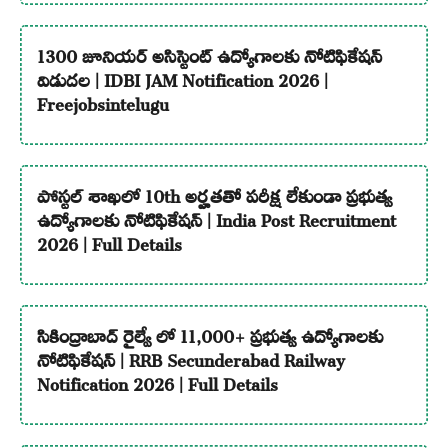
1300 జూనియర్ అసిస్టెంట్ ఉద్యోగాలకు నోటిఫికేషన్
విడుదల | IDBI JAM Notification 2026 |
Freejobsintelugu
పోస్టల్ శాఖలో 10th అర్హతతో పరీక్ష లేకుండా ప్రభుత్వ
ఉద్యోగాలకు నోటిఫికేషన్ | India Post Recruitment
2026 | Full Details
సికింద్రాబాద్ రైల్వే లో 11,000+ ప్రభుత్వ ఉద్యోగాలకు
నోటిఫికేషన్ | RRB Secunderabad Railway
Notification 2026 | Full Details