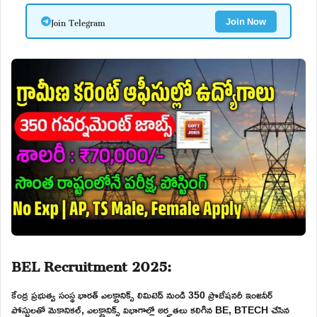
Join Telegram
Join Now
BEL Recruitment 2025:
కేంద్ర ప్రభుత్వ సంస్థ భారత్ ఎలక్ట్రానిక్స్ లిమిటెడ్ నుండి 350 ప్రొబేషనరీ ఇంజనీర్
పోస్టులతో మెకానికల్, ఎలక్ట్రానిక్స్ విభాగాల్లో అర్హతలు కలిగిన BE, BTECH చేసిన