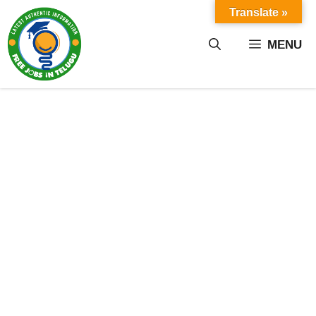
Skip
Translate »
to
content
MENU