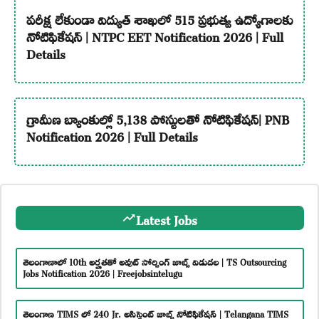
పరీక్ష లేకుండా విద్యుత్ శాఖలో 515 ప్రభుత్వ ఉద్యోగాలకు
నోటిఫికేషన్ | NTPC EET Notification 2026 | Full
Details
గ్రామీణ బ్యాంకుల్లో 5,138 పోస్టులతో నోటిఫికేషన్| PNB
Notification 2026 | Full Details
Latest Jobs
తెలంగాణాలో 10th అర్హతతో అవుట్ సోర్సింగ్ జాబ్స్ విడుదల | TS Outsourcing
Jobs Notification 2026 | Freejobsintelugu
తెలంగాణ TIMS లో 240 Jr. అసిస్టెంట్ జాబ్స్ నోటిఫికేషన్ | Telangana TIMS