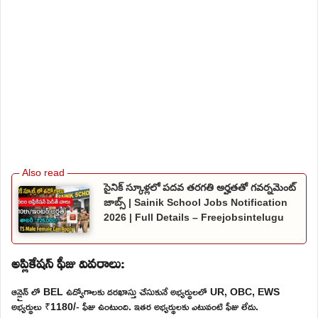
సైనిక్ స్కూళ్లలో పదవ తరగతి అర్హతతో గవర్నమెంట్
జాబ్స్ | Sainik School Jobs Notification
2026 | Full Details – Freejobsintelugu
అప్లికేషన్ ఫీజు వివరాలు:
ఆన్లైన్ లో BEL ఉద్యోగాలకు దరఖాస్తు చేసుకునే అభ్యర్థులలో UR, OBC, EWS
అభ్యర్థులు ₹1180/- ఫీజు ఉంటుంది. ఇతర అభ్యర్థులకు ఎటువంటి ఫీజు లేదు.