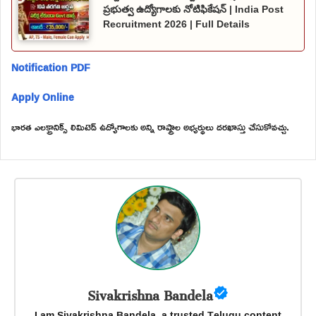
ప్రభుత్వ ఉద్యోగాలకు నోటిఫికేషన్ | India Post
Recruitment 2026 | Full Details
Notification PDF
Apply Online
భారత ఎలక్ట్రానిక్స్ లిమిటెడ్ ఉద్యోగాలకు అన్ని రాష్ట్రాల అభ్యర్థులు దరఖాస్తు చేసుకోవచ్చు.
Sivakrishna Bandela
I am Sivakrishna Bandela, a trusted Telugu content