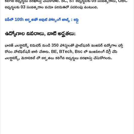
కలిగిన అభ్యర్థులు దరఖాస్తు చేసుకోవాలి. SC, ST అభ్యర్థులకు 05 సంవత్సరాలు, OBC
అభ్యర్థులకు 03 సంవత్సరాల వయో పరిమితిలో సడలింపు ఉంటుంది.
ఏపీలో 10th అర్హతతో అవుట్ సోర్సింగ్ జాబ్స్ : అప్లై
ఉద్యోగాల వివరాలు, వాటి అర్హతలు:
భారత్ ఎలక్ట్రానిక్స్ లిమిటెడ్ నుండి 350 పోస్టులతో ప్రొబేషనరీ ఇంజనీర్ ఉద్యోగాల భర్తీ
కోసం నోటిఫికేషన్ జారీ చేశారు. BE, BTech, Bsc లో ఇంజనీరింగ్ డిగ్రీ చేసి
ఎలక్ట్రానిక్స్, మెకానికల్ లో అర్హతలు కలిగిన అభ్యర్థులు దరఖాస్తు చేసుకోగలరు.