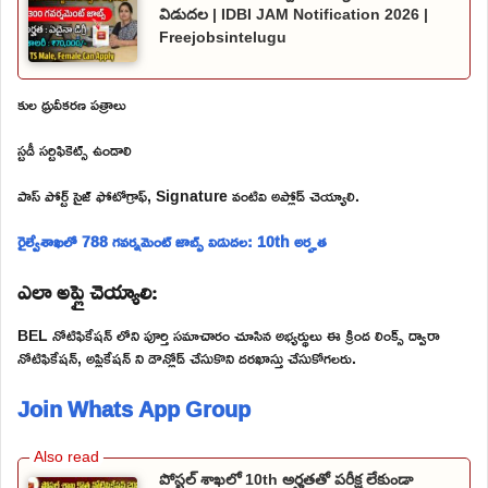
విడుదల | IDBI JAM Notification 2026 |
Freejobsintelugu
కుల ధ్రువీకరణ పత్రాలు
స్టడీ సర్టిఫికెట్స్ ఉండాలి
పాస్ పోర్ట్ సైజ్ ఫోటోగ్రాఫ్, Signature వంటివి అప్లోడ్ చెయ్యాలి.
రైల్వేశాఖలో 788 గవర్నమెంట్ జాబ్స్ విడుదల: 10th అర్హత
ఎలా అప్లై చెయ్యాలి:
BEL నోటిఫికేషన్ లోని పూర్తి సమాచారం చూసిన అభ్యర్థులు ఈ క్రింద లింక్స్ ద్వారా
నోటిఫికేషన్, అప్లికేషన్ ని డౌన్లోడ్ చేసుకొని దరఖాస్తు చేసుకోగలరు.
Join Whats App Group
పోస్టల్ శాఖలో 10th అర్హతతో పరీక్ష లేకుండా