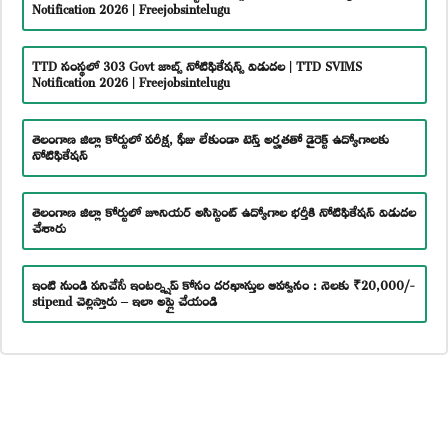
Notification 2026 | Freejobsintelugu
TTD సంస్థలో 303 Govt జాబ్స్ నోటిఫికేషన్స్ విడుదల | TTD SVIMS
Notification 2026 | Freejobsintelugu
తెలంగాణ జిల్లా కోర్టులో పరీక్ష, ఫీజు లేకుండా టెన్త్ అర్హతతో డైరెక్ట్ ఉద్యోగాలకు
నోటిఫికేషన్
తెలంగాణ జిల్లా కోర్టులో జూనియర్ అసిస్టెంట్ ఉద్యోగాల భర్తీకి నోటిఫికేషన్ విడుదల
చేశారు
ఇంటి నుండి పనిచేసే ఇంటర్న్షిప్ కోసం దరఖాస్తుల ఆహ్వానం : నెలకు ₹20,000/-
stipend చెల్లిస్తారు – ఇలా అప్లై చేయండి