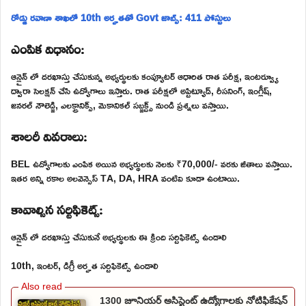
రోడ్డు రవాణా శాఖలో 10th అర్హతతో Govt జాబ్స్: 411 పోస్టులు
ఎంపిక విధానం:
ఆన్లైన్ లో దరఖాస్తు చేసుకున్న అభ్యర్థులకు కంప్యూటర్ ఆధారిత రాత పరీక్ష, ఇంటర్వ్యూ
ద్వారా సెలక్షన్ చేసి ఉద్యోగాలు ఇస్తారు. రాత పరీక్షలో అప్టిట్యూడ్, రీసనింగ్, ఇంగ్లీష్,
జనరల్ నౌలెడ్జి, ఎలక్ట్రానిక్స్, మెకానికల్ సబ్జక్ట్స్ నుండి ప్రశ్నలు వస్తాయి.
శాలరీ వివరాలు:
BEL ఉద్యోగాలకు ఎంపిక అయిన అభ్యర్థులకు నెలకు ₹70,000/- వరకు జీతాలు వస్తాయి.
ఇతర అన్ని రకాల అలవెన్సెస్ TA, DA, HRA వంటివి కూడా ఉంటాయి.
కావాల్సిన సర్టిఫికెట్స్:
ఆన్లైన్ లో దరఖాస్తు చేసుకునే అభ్యర్థులకు ఈ క్రింది సర్టిఫికెట్స్ ఉండాలి
10th, ఇంటర్, డిగ్రీ అర్హత సర్టిఫికెట్స్ ఉండాలి
1300 జూనియర్ అసిస్టెంట్ ఉద్యోగాలకు నోటిఫికేషన్