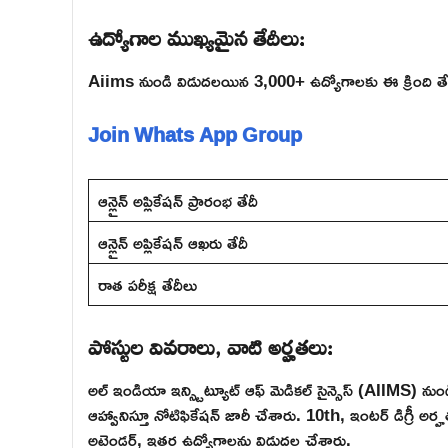
ఉద్యోగాల ముఖ్యమైన తేదీలు:
Aiims నుండి విడుదలయిన 3,000+ ఉద్యోగాలకు ఈ క్రింది త
Join Whats App Group
ఆన్లైన్ అప్లికేషన్ ప్రారంభ తేదీ
ఆన్లైన్ అప్లికేషన్ ఆఖరు తేదీ
రాత పరీక్ష తేదీలు
పోస్టుల వివరాలు, వాటి అర్హతలు:
అల్ ఇండియా ఇన్స్టిట్యూట్ ఆఫ్ మెడికల్ సైన్సెస్ (AIIMS) నుండి 3,
ఆహ్వానిస్తూ నోటిఫికేషన్ జారీ చేశారు. 10th, ఇంటర్ డిగ్రీ అర్హ
అటెండర్, ఇతర ఉద్యోగాలను విడుదల చేశారు.