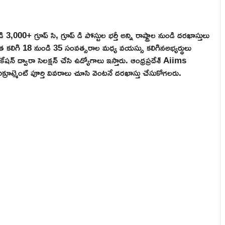
000+ గ్రూప్ సి, గ్రూప్ డి పోస్టుల భర్తీ అన్ని రాష్ట్రాల నుండి దరఖాస్తులు
ర్హత కలిగి 18 నుండి 35 సంవత్సరాల మధ్య వయస్సు కలిగినఅభ్యర్థులు
ికేషన్ ద్వారా సెలక్షన్ చేసి ఉద్యోగాలు ఇస్తారు. ఆంధ్రప్రదేశ్ Aiims
క్రూట్మెంట్ పూర్తి వివరాలు చూసి వెంటనే దరఖాస్తు చేసుకోగలరు.