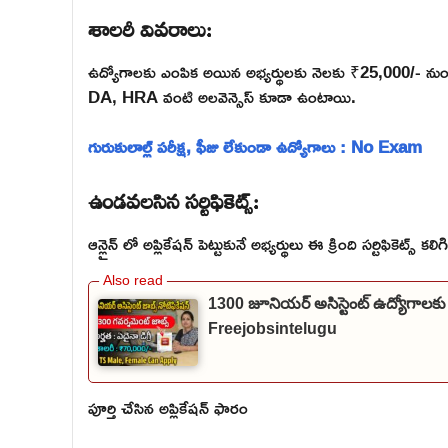
శాలరీ వివరాలు:
ఉద్యోగాలకు ఎంపిక అయిన అభ్యర్థులకు నెలకు ₹25,000/- ను
DA, HRA వంటి అలవెన్సెస్ కూడా ఉంటాయి.
గురుకులాల్ల్ పరీక్ష, ఫీజు లేకుండా ఉద్యోగాలు : No Exam
ఉండవలసిన సర్టిఫికెట్స్:
ఆన్లైన్ లో అప్లికేషన్ పెట్టుకునే అభ్యర్థులు ఈ క్రింది సర్టిఫికెట్స్ కల
1300 జూనియర్ అసిస్టెంట్ ఉద్యోగాలకు
Freejobsintelugu
పూర్తి చేసిన అప్లికేషన్ ఫారం