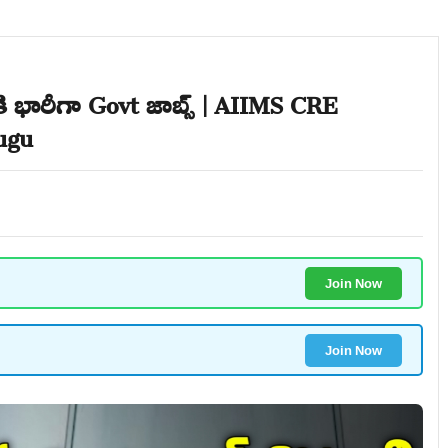
ి భారీగా Govt జాబ్స్ | AIIMS CRE
lugu
Join Now
Join Now