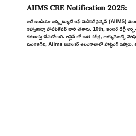
AIIMS CRE Notification 2025:
అల్ ఇండియా ఇన్స్టిట్యూట్ ఆఫ్ మెడికల్ సైన్సెస్ (AIIMS) నుండి 3,
ఆహ్వానిస్తూ నోటిఫికేషన్ జారీ చేశారు. 10th, ఇంటర్ డిగ్రీ అ
దరఖాస్తు చేసుకోవాలి. ఆన్లైన్ లో రాత పరీక్ష, డాక్యుమెంట్స్ వెరిఫ
మంగళగిరి, Aiims బిబినగర్ తెలంగాణాలో పోస్టింగ్ ఇస్తారు. రి