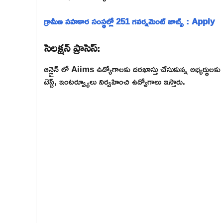
గ్రామీణ సహకార సంస్థల్లో 251 గవర్నమెంట్ జాబ్స్ : Apply
సెలక్షన్ ప్రాసెస్:
ఆన్లైన్ లో Aiims ఉద్యోగాలకు దరఖాస్తు చేసుకున్న అభ్యర్థులకు 
టెస్ట్, ఇంటర్వ్యూలు నిర్వహించి ఉద్యోగాలు ఇస్తారు.