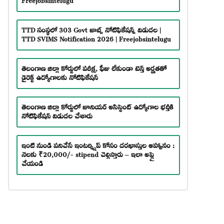
TTD సంస్థలో 303 Govt జాబ్స్ నోటిఫికేషన్స్ విడుదల |
TTD SVIMS Notification 2026 | Freejobsintelugu
తెలంగాణ జిల్లా కోర్టులో పరీక్ష, ఫీజు లేకుండా టెన్త్ అర్హతతో
డైరెక్ట్ ఉద్యోగాలకు నోటిఫికేషన్
తెలంగాణ జిల్లా కోర్టులో జూనియర్ అసిస్టెంట్ ఉద్యోగాల భర్తీకి
నోటిఫికేషన్ విడుదల చేశారు
ఇంటి నుండి పనిచేసే ఇంటర్న్షిప్ కోసం దరఖాస్తుల ఆహ్వానం :
నెలకు ₹20,000/- stipend చెల్లిస్తారు – ఇలా అప్లై
చేయండి