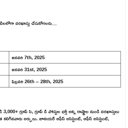
ేదీలలోగా దరఖాస్తు చేసుకోగలరు…
జనవరి 7th, 2025
జనవరి 31st, 2025
ఫిబ్రవరి 26th – 28th, 2025
000+ గ్రూప్ సి, గ్రూప్ డి పోస్టుల భర్తీ అన్ని రాష్ట్రాల నుండి దరఖాస్తులు
త కలిగినవారు అర్హులు. జూనియర్ ఆఫీస్ అసిస్టెంట్, ఆఫీస్ అసిస్టెంట్,