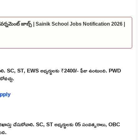
 గవర్నమెంట్ జాబ్స్ | Sainik School Jobs Notification 2026 |
ెల్లించాలి. SC, ST, EWS అభ్యర్థులకు ₹2400/- ఫీజు ఉంటుంది. PWD
ోవచ్చు.
Apply
రఖాస్తు చేసుకోవాలి. SC, ST అభ్యర్థులకు 05 సంవత్సరాలు, OBC
ంది.