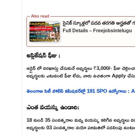
సైనిక్ స్కూళ్లలో పదవ తరగతి అర్హతతో
Full Details – Freejobsintelugu
అప్లికేషన్ ఫీజు :
ఆన్లైన్ లో దరఖాస్తు చేసుకునే అభ్యర్థులు ₹3,000/- ఫీజు చ
అభ్యర్థులకు ఎటువంటి ఫీజు లేదు, వారు ఉచితంగా Apply చేసుక
తెలంగాణ సిటీ పోలీస్ కమీషనరేట్లో 191 SPO ఉద్యోగాలు : 
ఎంత వయస్సు ఉండాలి:
18 నుండి 35 సంవత్సరాల మధ్య వయస్సు కలిగిన అభ్యర్థులు ద
అభ్యర్థులకు 03 సంవత్సరాల వయో పరిమితిలో సడలింపు ఉంటు