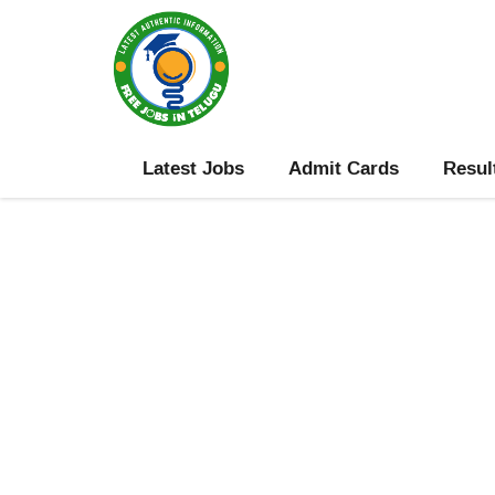
Skip
to
content
Latest Jobs
Admit Cards
Resul