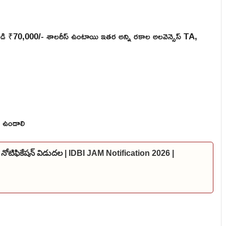
ండి ₹70,000/- శాలరీస్ ఉంటాయి ఇతర అన్ని రకాల అలవెన్సెస్ TA,
ిగి ఉండాలి
 నోటిఫికేషన్ విడుదల | IDBI JAM Notification 2026 |