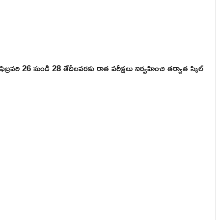
ఫిబ్రవరి 26 నుండి 28 తేదీలవరకు రాత పరీక్షలు నిర్వహించి తర్వాత స్కిల్