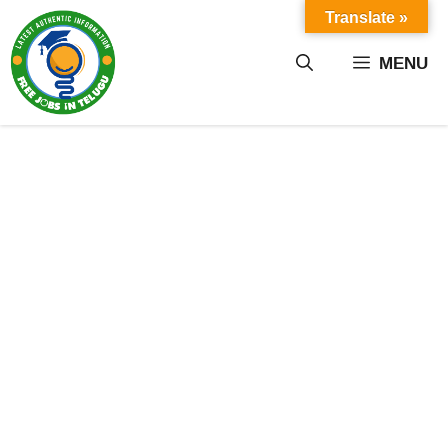
Skip
Translate »
to
content
MENU