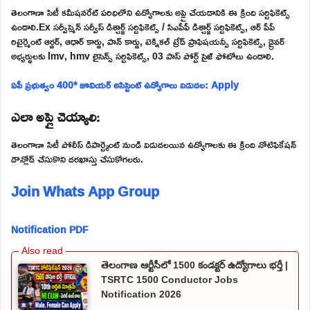
తెలంగాణా సిటీ కమీషనరేట్ పరిధిలోని ఉద్యోగాలకు అప్లై చేయడానికి ఈ క్రింది సర్టిఫికెట్స్
ఉండాలి.Ex సర్వీస్మెన్ సర్వీస్ డిశ్చార్జ్ సర్టిఫికెట్స్ / సిఎపీపీ డిశ్చార్జ్ సర్టిఫికెట్స్, ఆర్ పీపీ
రిటైర్మెంట్ ఆర్డర్, ఆధార్ కార్డు, పాన్ కార్డు, టెక్నికల్ ట్రేడ్ ప్రాఫిషయన్సీ సర్టిఫికెట్స్, డ్రైవర్
అభ్యర్థులకు lmv, hmv లైసెన్స్ సర్టిఫికెట్స్, 03 పాస్ పోర్ట్ సైజ్ ఫోటోలు ఉండాలి.
ఏపీ ప్రభుత్వం 400* జూనియర్ అసిస్టెంట్ ఉద్యోగాలు విడుదల: Apply
ఎలా అప్లై చెయ్యాలి:
తెలంగాణా సిటీ పోలీస్ డిపార్ట్మెంట్ నుండి విడుదలయిన ఉద్యోగాలకు ఈ క్రింది నోటిఫికేషన్
డౌన్లోడ్ చేసుకొని దరఖాస్తు చేసుకోగలరు.
Join Whats App Group
Notification PDF
తెలంగాణ ఆర్టీసీలో 1500 కండక్టర్ ఉద్యోగాలు భర్తీ |
TSRTC 1500 Conductor Jobs
Notification 2026