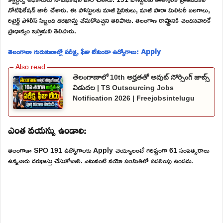
నోటిఫికేషన్ జారీ చేశారు. ఈ పోస్టులకు మాజీ సైనికులు, మాజీ పారా మిలిటరీ బలగాలు,
రిటైర్డ్ పోలీస్ సిబ్బంది దరఖాస్తు చేసుకోవచ్చని తెలిపారు. తెలంగాణ రాష్ట్రానికి చెందినవారికే
ప్రాధాన్యం ఇస్తామని తెలిపారు.
తెలంగాణా గురుకులాల్లో పరీక్ష, ఫీజు లేకుండా ఉద్యోగాలు: Apply
తెలంగాణాలో 10th అర్హతతో అవుట్ సోర్సింగ్ జాబ్స్
విడుదల | TS Outsourcing Jobs
Notification 2026 | Freejobsintelugu
ఎంత వయస్సు ఉండాలి:
తెలంగాణా SPO 191 ఉద్యోగాలకు Apply చెయ్యాలంటే గరిష్టంగా 61 సంవత్సరాలు
ఉన్నవారు దరఖాస్తు చేసుకోవాలి. ఎటువంటి వయో పరిమితిలో సడలింపు ఉండదు.