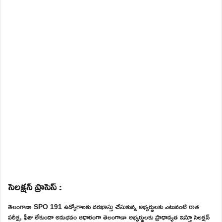
సెలక్షన్ ప్రాసెస్ :
తెలంగాణా SPO 191 ఉద్యోగాలకు దరఖాస్తు చేసుకున్న అభ్యర్థులకు ఎటువంటి రాత
పరీక్ష, ఫీజు లేకుండా అనుభవం ఆధారంగా తెలంగాణా అభ్యర్థులకు ప్రాధాన్యత ఇస్తూ సెలక్షన్