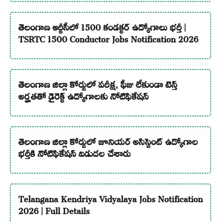
తెలంగాణ ఆర్టీసీలో 1500 కండక్టర్ ఉద్యోగాలు భర్తీ |
TSRTC 1500 Conductor Jobs Notification 2026
తెలంగాణ జిల్లా కోర్టులో పరీక్ష, ఫీజు లేకుండా టెన్త్
అర్హతతో డైరెక్ట్ ఉద్యోగాలకు నోటిఫికేషన్
తెలంగాణ జిల్లా కోర్టులో జూనియర్ అసిస్టెంట్ ఉద్యోగాల
భర్తీకి నోటిఫికేషన్ విడుదల చేశారు
Telangana Kendriya Vidyalaya Jobs Notification
2026 | Full Details