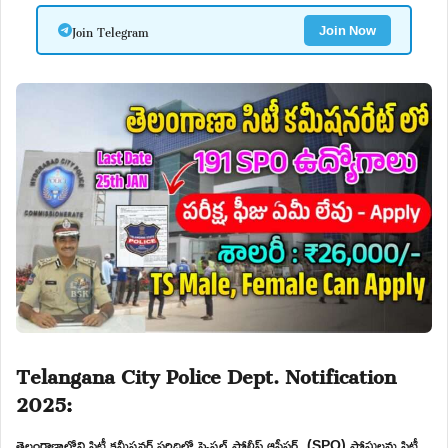
Join Telegram
Join Now
Telangana City Police Dept. Notification
2025:
తెలంగాణాలోని సిటీ కమీషనర్ పరిధిలో స్పెషల్ పోలీస్ ఆఫీసర్స్ (SPO) పోస్టులను సిటీ