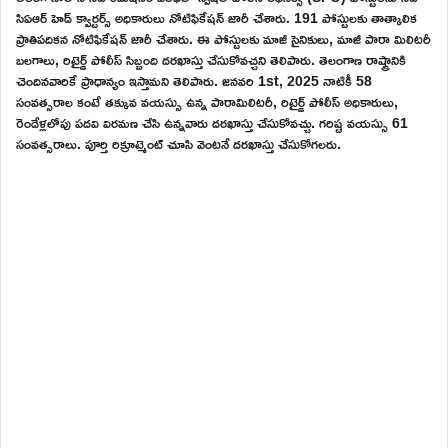
సిఏఆర్ హెడ్ క్వార్టర్స్ అధికారులు నోటిఫికేషన్ జారీ చేశారు. 191 పోస్టులకు తాత్కాలిక
ప్రాతిపదికన నోటిఫికేషన్ జారీ చేశారు. ఈ పోస్టులకు మాజీ సైనికులు, మాజీ పారా మిలిటరీ
బలగాలు, రిటైర్డ్ పోలీస్ సిబ్బంది దరఖాస్తు చేసుకోవచ్చని తెలిపారు. తెలంగాణ రాష్ట్రానికి
చెందినవారికే ప్రాధాన్యం ఇస్తామని తెలిపారు. జనవరి 1st, 2025 నాటికీ 58
సంవత్సరాల కంటే తక్కువ వయస్సు ఉన్న పారామిలిటరీ, రిటైర్డ్ పోలీస్ అధికారులు,
రెండేళ్లలోపు పదవి విరమణ చేసి ఉన్నవారు దరఖాస్తు చేసుకోవచ్చు. గరిష్ట వయస్సు 61
సంవత్సరాలు. పూర్తి రిక్రూట్మెంట్ చూసి వెంటనే దరఖాస్తు చేసుకోగలరు.