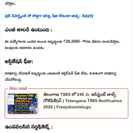
చేస్తారు.
ఫుడ్ డిపార్ట్మెంట్ లో కొత్తగా పరీక్ష, ఫీజు లేకుండా జాబ్స్: Apply
ఎంత శాలరీ ఉంటుంది :
ఈ ఉద్యోగాలకు ఎంపిక అయిన అభ్యర్థులకు ₹26,000/- గౌరవ వేతనం అందచేస్తారు.
సెలవులకు అవకాశం ఉండదు.
అప్లికేషన్ ఫీజు:
దరఖాస్తు చేసుకునే అభ్యర్థులకు ఎటువంటి అప్లికేషన్ ఫీజు లేదు. ఉచితంగా దరఖాస్తు
చేసుకోవచ్చు.
తెలంగాణ TIMS లో 240 Jr. అసిస్టెంట్ జాబ్స్
నోటిఫికేషన్ | Telangana TIMS Notification
2026 | Freejobsintelugu
ఉండవలసిన సర్టిఫికెట్స్ :