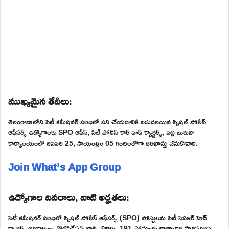
ముఖ్యమైన తేదీలు:
తెలంగాణాలోని సిటీ కమీషనర్ పరిధిలో పని చేయడానికి విడుదలయిన స్పెషల్ పోలీస్
ఆఫీసర్స్ ఉద్యోగాలకు SPO ఆఫీస్, సిటీ పోలీస్ కార్ హెడ్ క్వార్టర్స్, పెట్ల బురుజు
కార్యాలయంలో జనవరి 25, సాయంత్రం 05 గంటలలోగా దరఖాస్తు చేసుకోవాలి.
Join What’s App Group
ఉద్యోగాల వివరాలు, వాటి అర్హతలు:
సిటీ కమీషనర్ పరిధిలో స్పెషల్ పోలీస్ ఆఫీసర్స్ (SPO) పోస్టులను సిటీ సిఏఆర్ హెడ్
క్వార్టర్స్ అధికారులు నోటిఫికేషన్ జారీ చేశారు. 191 పోస్టులకు తాత్కాలిక ప్రాతిపదికన