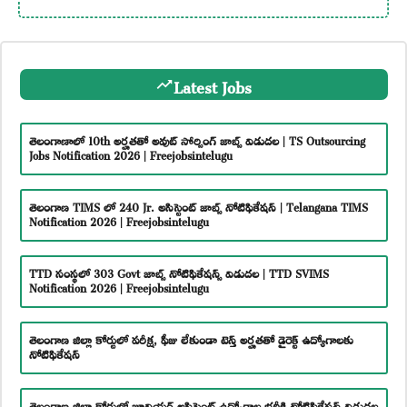
Latest Jobs
తెలంగాణాలో 10th అర్హతతో అవుట్ సోర్సింగ్ జాబ్స్ విడుదల | TS Outsourcing
Jobs Notification 2026 | Freejobsintelugu
తెలంగాణ TIMS లో 240 Jr. అసిస్టెంట్ జాబ్స్ నోటిఫికేషన్ | Telangana TIMS
Notification 2026 | Freejobsintelugu
TTD సంస్థలో 303 Govt జాబ్స్ నోటిఫికేషన్స్ విడుదల | TTD SVIMS
Notification 2026 | Freejobsintelugu
తెలంగాణ జిల్లా కోర్టులో పరీక్ష, ఫీజు లేకుండా టెన్త్ అర్హతతో డైరెక్ట్ ఉద్యోగాలకు
నోటిఫికేషన్
తెలంగాణ జిల్లా కోర్టులో జూనియర్ అసిస్టెంట్ ఉద్యోగాల భర్తీకి నోటిఫికేషన్ విడుదల