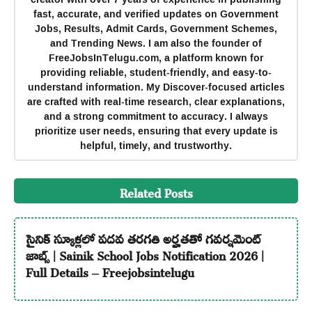
fast, accurate, and verified updates on Government
Jobs, Results, Admit Cards, Government Schemes,
and Trending News. I am also the founder of
FreeJobsInTelugu.com, a platform known for
providing reliable, student-friendly, and easy-to-
understand information. My Discover-focused articles
are crafted with real-time research, clear explanations,
and a strong commitment to accuracy. I always
prioritize user needs, ensuring that every update is
helpful, timely, and trustworthy.
Related Posts
సైనిక్ స్కూళ్లలో పదవ తరగతి అర్హతతో గవర్నమెంట్
జాబ్స్ | Sainik School Jobs Notification 2026 |
Full Details – Freejobsintelugu