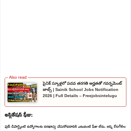
సైనిక్ స్కూళ్లలో పదవ తరగతి అర్హతతో గవర్నమెంట్
జాబ్స్ | Sainik School Jobs Notification
2026 | Full Details – Freejobsintelugu
అప్లికేషన్ ఫీజు:
ఫుడ్ డిపార్ట్మెంట్ ఉద్యోగాలకు దరఖాస్తు చేసుకోవడానికి ఎటువంటి ఫీజు లేదు. అన్ని కేటగిరీల