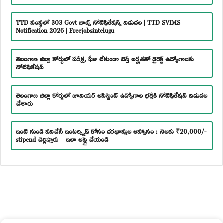
TTD సంస్థలో 303 Govt జాబ్స్ నోటిఫికేషన్స్ విడుదల | TTD SVIMS
Notification 2026 | Freejobsintelugu
తెలంగాణ జిల్లా కోర్టులో పరీక్ష, ఫీజు లేకుండా టెన్త్ అర్హతతో డైరెక్ట్ ఉద్యోగాలకు
నోటిఫికేషన్
తెలంగాణ జిల్లా కోర్టులో జూనియర్ అసిస్టెంట్ ఉద్యోగాల భర్తీకి నోటిఫికేషన్ విడుదల
చేశారు
ఇంటి నుండి పనిచేసే ఇంటర్న్షిప్ కోసం దరఖాస్తుల ఆహ్వానం : నెలకు ₹20,000/-
stipend చెల్లిస్తారు – ఇలా అప్లై చేయండి