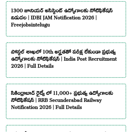
1300 జూనియర్ అసిస్టెంట్ ఉద్యోగాలకు నోటిఫికేషన్
విడుదల | IDBI JAM Notification 2026 |
Freejobsintelugu
పోస్టల్ శాఖలో 10th అర్హతతో పరీక్ష లేకుండా ప్రభుత్వ
ఉద్యోగాలకు నోటిఫికేషన్ | India Post Recruitment
2026 | Full Details
సికింద్రాబాద్ రైల్వే లో 11,000+ ప్రభుత్వ ఉద్యోగాలకు
నోటిఫికేషన్ | RRB Secunderabad Railway
Notification 2026 | Full Details