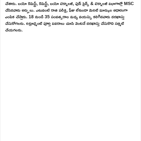
చేశారు. బయో కెమిస్ట్రీ, కెమిస్ట్రీ, బయో టెక్నాలజీ, ఫుడ్ సైన్స్ & టెక్నాలజీ విభాగాల్లో MSC
చేసినవారు అర్హులు. ఎటువంటి రాత పరీక్ష, ఫీజు లేకుండా మెరిట్ మార్కుల ఆధారంగా
ఎంపిక చేస్తారు. 18 నుండి 35 సంవత్సరాల మధ్య వయస్సు కలిగినవారు దరఖాస్తు
చేసుకోగలరు. రిక్రూట్మెంట్ పూర్తి వివరాలు చూసి వెంటనే దరఖాస్తు చేసుకొని సబ్మిట్
చేయగలరు.