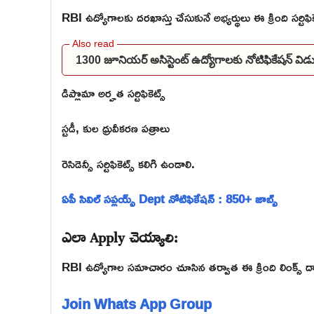
RBI ఉద్యోగాలకు దరఖాస్తు చేసుకునే అభ్యర్థులు ఈ క్రింది సర్టిఫిక
1300 జూనియర్ అసిస్టెంట్ ఉద్యోగాలకు నోటిఫికేషన్ 
డిప్లొమా అర్హత సర్టిఫికెట్స్
స్టడీ, కుల ధ్రువీకరణ పత్రాలు
రెసిడెన్సీ సర్టిఫికెట్స్ కలిగి ఉండాలి.
ఏపీ సివిల్ సప్లయ్స్ Dept నోటిఫికేషన్ : 850+ జాబ్స్
ఎలా Apply చెయ్యాలి:
RBI ఉద్యోగాల సమాచారం చూసిన తర్వాత ఈ క్రింది లింక్స్ ద్వారా
Join Whats App Group