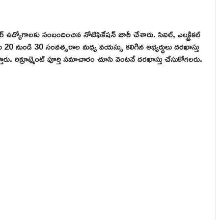
ద్యోగాలకు సంబందించిన నోటిఫికేషన్ జారీ చేశారు. సివిల్, ఎలక్ట్రికల్
వారు 20 నుండి 30 సంవత్సరాల మధ్య వయస్సు కలిగిన అభ్యర్థులు దరఖాస్తు
ారు. రిక్రూట్మెంట్ పూర్తి సమాచారం చూసి వెంటనే దరఖాస్తు చేసుకోగలరు.