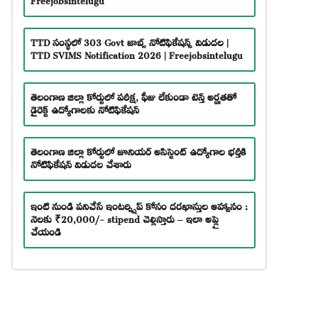
TTD సంస్థలో 303 Govt జాబ్స్ నోటిఫికేషన్స్ విడుదల |
TTD SVIMS Notification 2026 | Freejobsintelugu
తెలంగాణ జిల్లా కోర్టులో పరీక్ష, ఫీజు లేకుండా టెన్త్ అర్హతతో
డైరెక్ట్ ఉద్యోగాలకు నోటిఫికేషన్
తెలంగాణ జిల్లా కోర్టులో జూనియర్ అసిస్టెంట్ ఉద్యోగాల భర్తీకి
నోటిఫికేషన్ విడుదల చేశారు
ఇంటి నుండి పనిచేసే ఇంటర్న్షిప్ కోసం దరఖాస్తుల ఆహ్వానం :
నెలకు ₹20,000/- stipend చెల్లిస్తారు – ఇలా అప్లై
చేయండి