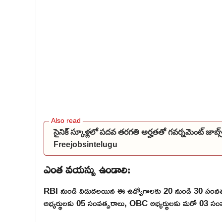
సైనిక్ స్కూళ్లలో పదవ తరగతి అర్హతతో గవర్నమెంట్ జాబ
Freejobsintelugu
ఎంత వయస్సు ఉండాలి:
RBI నుండి విడుదలయిన ఈ ఉద్యోగాలకు 20 నుండి 30 సంవత్సర
అభ్యర్థులకు 05 సంవత్సరాలు, OBC అభ్యర్థులకు మరో 03 స