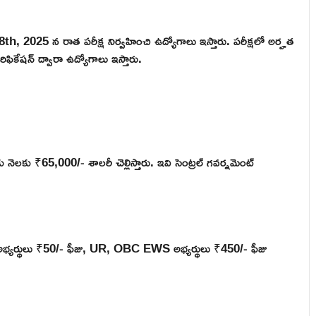
రి 8th, 2025 న రాత పరీక్ష నిర్వహించి ఉద్యోగాలు ఇస్తారు. పరీక్షలో అర్హత
వెరిఫికేషన్ ద్వారా ఉద్యోగాలు ఇస్తారు.
లకు ₹65,000/- శాలరీ చెల్లిస్తారు. ఇవి సెంట్రల్ గవర్నమెంట్
D అభ్యర్థులు ₹50/- ఫీజు, UR, OBC EWS అభ్యర్థులు ₹450/- ఫీజు