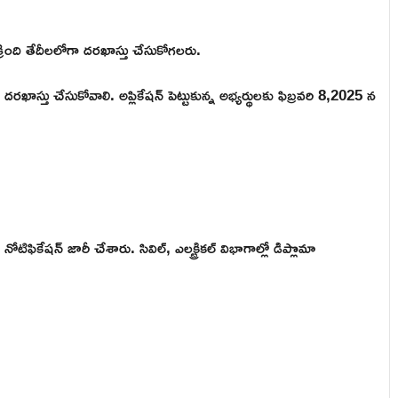
ంది తేదీలలోగా దరఖాస్తు చేసుకోగలరు.
ాస్తు చేసుకోవాలి. అప్లికేషన్ పెట్టుకున్న అభ్యర్థులకు ఫిబ్రవరి 8,2025 న
కేషన్ జారీ చేశారు. సివిల్, ఎలక్ట్రికల్ విభాగాల్లో డిప్లొమా