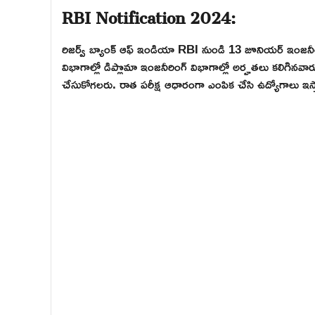
RBI Notification 2024:
రిజర్వ్ బ్యాంక్ ఆఫ్ ఇండియా RBI నుండి 13 జూనియర్ ఇంజనీర్ ఉ
విభాగాల్లో డిప్లొమా ఇంజనీరింగ్ విభాగాల్లో అర్హతలు కలిగిన
చేసుకోగలరు. రాత పరీక్ష ఆధారంగా ఎంపిక చేసి ఉద్యోగాలు ఇస్త