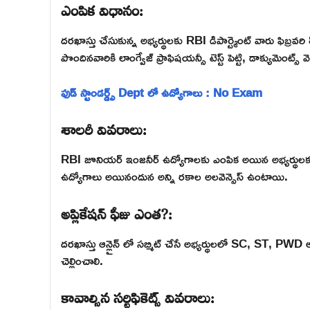
ఎంపిక విధానం:
దరఖాస్తు చేసుకున్న అభ్యర్థులకు RBI డిపార్ట్మెంట్ వారు ఫిబ్రవ
పొందినవారికి లాంగ్వేజ్ ప్రాఫిషయన్సీ టెస్ట్ పెట్టి, డాక్యుమెంట్స్ 
ఫుడ్ స్టాండర్డ్స్ Dept లో ఉద్యోగాలు : No Exam
శాలరీ వివరాలు:
RBI జూనియర్ ఇంజనీర్ ఉద్యోగాలకు ఎంపిక అయిన అభ్యర్థులకు నె
ఉద్యోగాలు అయినందున అన్ని రకాల అలవెన్సెస్ ఉంటాయి.
అప్లికేషన్ ఫీజు ఎంత?:
దరఖాస్తు ఆన్లైన్ లో సబ్మిట్ చేసే అభ్యర్థులలో SC, ST, PW
చెల్లించాలి.
కావాల్సిన సర్టిఫికెట్స్ వివరాలు: