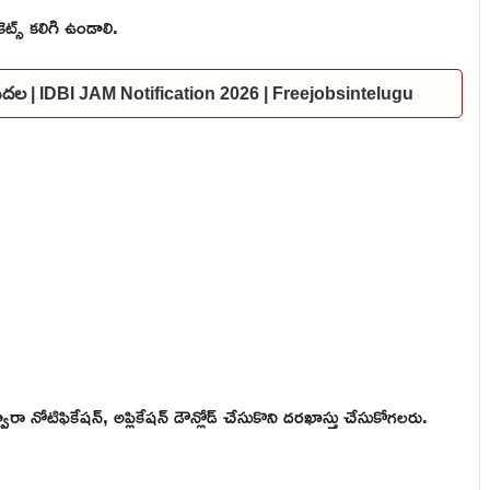
ెట్స్ కలిగి ఉండాలి.
విడుదల | IDBI JAM Notification 2026 | Freejobsintelugu
 నోటిఫికేషన్, అప్లికేషన్ డౌన్లోడ్ చేసుకొని దరఖాస్తు చేసుకోగలరు.