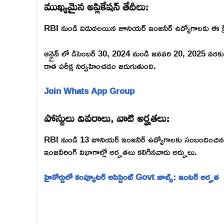
ముఖ్యమైన అప్లికేషన్ తేదీలు:
RBI నుండి విడుదలయిన జూనియర్ ఇంజనీర్ ఉద్యోగాలకు ఈ క్రి
ఆన్లైన్ లో డిసెంబర్ 30, 2024 నుండి జనవరి 20, 2025 వరకు దరఖ
రాత పరీక్ష నిర్వహించడం జరుగుతుంది.
Join Whats App Group
పోస్టులు వివరాలు, వాటి అర్హతలు:
RBI నుండి 13 జూనియర్ ఇంజనీర్ ఉద్యోగాలకు సంబందించిన నోటిఫి
ఇంజనీరింగ్ విభాగాల్లో అర్హతలు కలిగినవారు అర్హులు.
హైకోర్టులో కంప్యూటర్ అసిస్టెంట్ Govt జాబ్స్: ఇంటర్ అర్హత