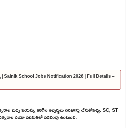
్స్ | Sainik School Jobs Notification 2026 | Full Details –
ాల మధ్య వయస్సు కలిగిన అభ్యర్థులు దరఖాస్తు చేసుకోవచ్చు. SC, ST
ంవత్సరాల వయో పరిమితిలో సడలింపు ఉంటుంది.