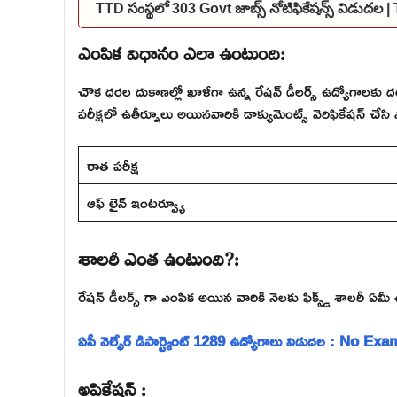
TTD సంస్థలో 303 Govt జాబ్స్ నోటిఫికేషన్స్ విడుద
ఎంపిక విధానం ఎలా ఉంటుంది:
చౌక ధరల దుకాణల్లో ఖాళీగా ఉన్న రేషన్ డీలర్స్ ఉద్యోగాలకు దర
పరీక్షలో ఉతీర్నూలు అయినవారికి డాక్యుమెంట్స్ వెరిఫికేషన్ చేసి పో
రాత పరీక్ష
ఆఫ్ లైన్ ఇంటర్వ్యూ
శాలరీ ఎంత ఉంటుంది?:
రేషన్ డీలర్స్ గా ఎంపిక అయిన వారికి నెలకు ఫిక్స్డ్ శాలరీ ఏ
ఏపీ వెల్ఫేర్ డిపార్ట్మెంట్ 1289 ఉద్యోగాలు విడుదల : No Exa
అప్లికేషన్ :