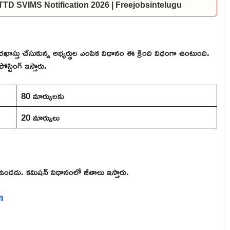
ల | TTD SVIMS Notification 2026 | Freejobsintelugu
ఖాస్తు చేసుకున్న అభ్యర్థుల ఎంపిక విధానం ఈ క్రింది విధంగా ఉంటుంది.
స్టింగ్ ఇస్తారు.
80 మార్కులకు
20 మార్కులు
మీ ఉండదు. కమిషన్ విధానంలో జీతాలు ఇస్తారు.
m