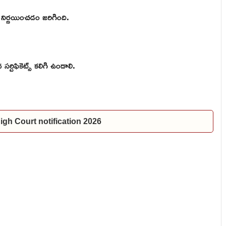
జు నిర్ణయించడం జరిగింది.
సర్టిఫికెట్స్ కలిగి ఉండాలి.
P High Court notification 2026