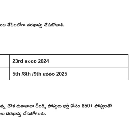
్రింది తేదీలలోగా దరఖాస్తు చేసుకోవాలి.
23rd జనవరి 2024
5th /8th /9th జనవరి 2025
గా ఉన్న చౌక దుకానాలా డీలర్స్ పోస్టులు భర్తీ కోసం 850+ పోస్టులతో
థులు దరఖాస్తు చేసుకోగలరు.