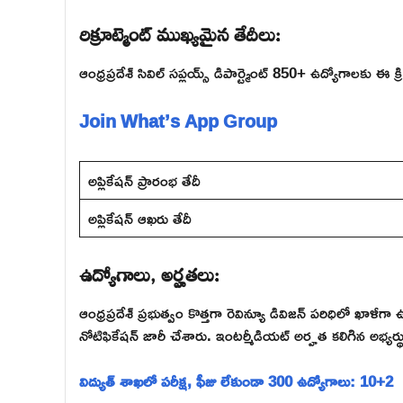
రిక్రూట్మెంట్ ముఖ్యమైన తేదీలు:
ఆంధ్రప్రదేశ్ సివిల్ సప్లయ్స్ డిపార్ట్మెంట్ 850+ ఉద్యోగాలకు ఈ క
Join What’s App Group
అప్లికేషన్ ప్రారంభ తేదీ
అప్లికేషన్ ఆఖరు తేదీ
ఉద్యోగాలు, అర్హతలు:
ఆంధ్రప్రదేశ్ ప్రభుత్వం కొత్తగా రెవిన్యూ డివిజన్ పరిధిలో ఖాళీ
నోటిఫికేషన్ జారీ చేశారు. ఇంటర్మీడియట్ అర్హత కలిగిన అభ్యర్
విద్యుత్ శాఖలో పరీక్ష, ఫీజు లేకుండా 300 ఉద్యోగాలు: 10+2