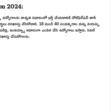
ion 2024:
ీలర్స్ ఉద్యోగాలకు శాశ్వత విధానంలో భర్తీ చేయడానికి నోటిఫికేషన్ జారీ
యర్థులు దరఖాస్తు చేసికోవాలి. 18 నుండి 40 సంవత్సరాల మధ్య వయస్సు
రీక్ష, ఇంటర్వ్యూ ఆధారంగా ఎంపిక చేసి ఉద్యోగాలు ఇస్తారు. సివిల్
రఖాస్తు చేసుకోగలరు.