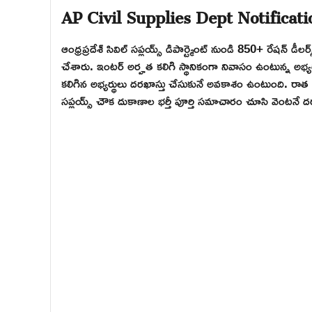
AP Civil Supplies Dept Notificat
ఆంధ్రప్రదేశ్ సివిల్ సప్లయ్స్ డిపార్ట్మెంట్ నుండి 850+ రేషన్ డ
చేశారు. ఇంటర్ అర్హత కలిగి స్థానికంగా నివాసం ఉంటున్న అభ్
కలిగిన అభ్యర్థులు దరఖాస్తు చేసుకునే అవకాశం ఉంటుంది. రాత ప
సప్లయ్స్ చౌక దుకాణాల భర్తీ పూర్తి సమాచారం చూసి వెంటనే ద