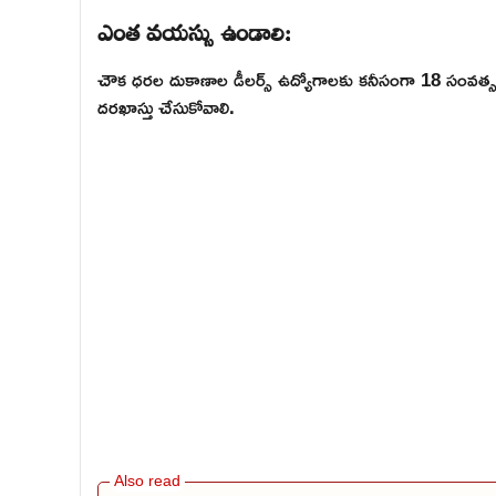
ఎంత వయస్సు ఉండాలి:
చౌక ధరల దుకాణాల డీలర్స్ ఉద్యోగాలకు కనీసంగా 18 సంవత్సర
దరఖాస్తు చేసుకోవాలి.