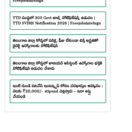
TTD సంస్థలో 303 Govt జాబ్స్ నోటిఫికేషన్స్ విడుదల |
TTD SVIMS Notification 2026 | Freejobsintelugu
తెలంగాణ జిల్లా కోర్టులో పరీక్ష, ఫీజు లేకుండా టెన్త్ అర్హతతో
డైరెక్ట్ ఉద్యోగాలకు నోటిఫికేషన్
తెలంగాణ జిల్లా కోర్టులో జూనియర్ అసిస్టెంట్ ఉద్యోగాల భర్తీకి
నోటిఫికేషన్ విడుదల చేశారు
ఇంటి నుండి పనిచేసే ఇంటర్న్షిప్ కోసం దరఖాస్తుల ఆహ్వానం :
నెలకు ₹20,000/- stipend చెల్లిస్తారు – ఇలా అప్లై
చేయండి