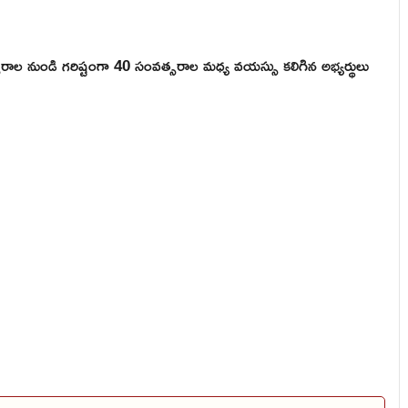
ాల నుండి గరిష్టంగా 40 సంవత్సరాల మధ్య వయస్సు కలిగిన అభ్యర్థులు