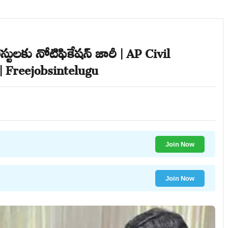
్టులకు నోటిఫికేషన్ జారీ | AP Civil
| Freejobsintelugu
Join Now
Join Now