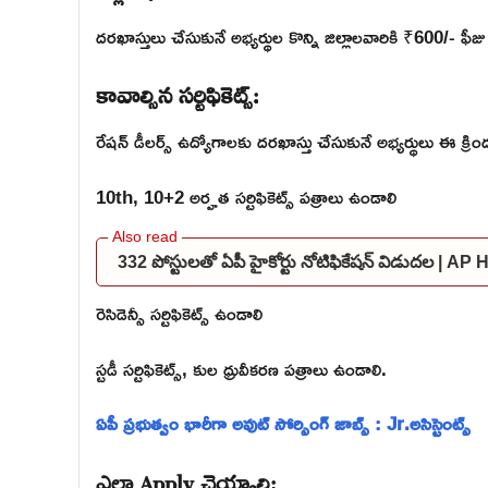
దరఖాస్తులు చేసుకునే అభ్యర్థుల కొన్ని జిల్లాలవారికి ₹600/- ఫీ
కావాల్సిన సర్టిఫికెట్స్:
రేషన్ డీలర్స్ ఉద్యోగాలకు దరఖాస్తు చేసుకునే అభ్యర్థులు ఈ క్రింద 
10th, 10+2 అర్హత సర్టిఫికెట్స్ పత్రాలు ఉండాలి
332 పోస్టులతో ఏపీ హైకోర్టు నోటిఫికేషన్ విడుదల | A
రెసిడెన్సీ సర్టిఫికెట్స్ ఉండాలి
స్టడీ సర్టిఫికెట్స్, కుల ధ్రువీకరణ పత్రాలు ఉండాలి.
ఏపీ ప్రభుత్వం భారీగా అవుట్ సోర్సింగ్ జాబ్స్ : Jr.అసిస్టెంట్స్
ఎలా Apply చెయ్యాలి: