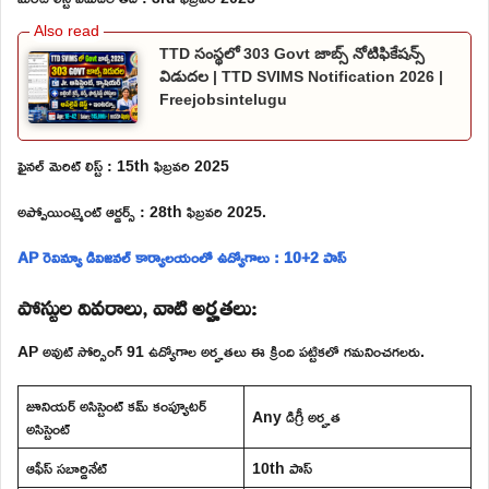
TTD సంస్థలో 303 Govt జాబ్స్ నోటిఫికేషన్స్
విడుదల | TTD SVIMS Notification 2026 |
Freejobsintelugu
ఫైనల్ మెరిట్ లిస్ట్ : 15th ఫిబ్రవరి 2025
అప్పోయింట్మెంట్ ఆర్డర్స్ : 28th ఫిబ్రవరి 2025.
AP రెవిన్యూ డివిజనల్ కార్యాలయంలో ఉద్యోగాలు : 10+2 పాస్
పోస్టుల వివరాలు, వాటి అర్హతలు:
AP అవుట్ సోర్సింగ్ 91 ఉద్యోగాల అర్హతలు ఈ క్రింది పట్టికలో గమనించగలరు.
జూనియర్ అసిస్టెంట్ కమ్ కంప్యూటర్
Any డిగ్రీ అర్హత
అసిస్టెంట్
ఆఫీస్ సబార్డినేట్
10th పాస్