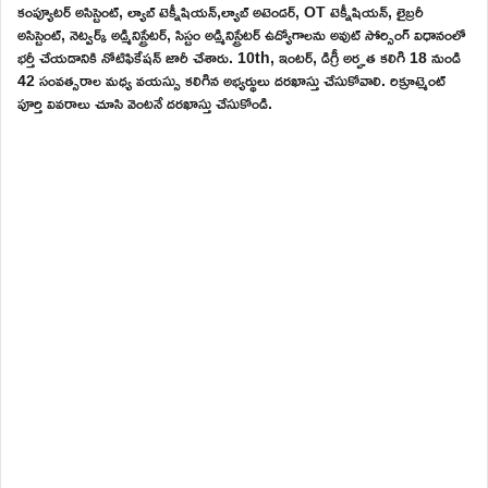
కంప్యూటర్ అసిస్టెంట్, ల్యాబ్ టెక్నీషియన్,ల్యాబ్ అటెండర్, OT టెక్నీషియన్, లైబ్రరీ
అసిస్టెంట్, నెట్వర్క్ అడ్మినిస్ట్రేటర్, సిస్టం అడ్మినిస్ట్రేటర్ ఉద్యోగాలను అవుట్ సోర్సింగ్ విధానంలో
భర్తీ చేయడానికి నోటిఫికేషన్ జారీ చేశారు. 10th, ఇంటర్, డిగ్రీ అర్హత కలిగి 18 నుండి
42 సంవత్సరాల మధ్య వయస్సు కలిగిన అభ్యర్థులు దరఖాస్తు చేసుకోవాలి. రిక్రూట్మెంట్
పూర్తి వివరాలు చూసి వెంటనే దరఖాస్తు చేసుకోండి.