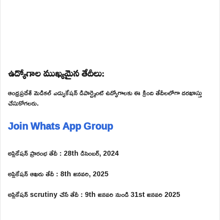
ఉద్యోగాల ముఖ్యమైన తేదీలు:
ఆంధ్రప్రదేశ్ మెడికల్ ఎడ్యుకేషన్ డిపార్ట్మెంట్ ఉద్యోగాలకు ఈ క్రింది తేదీలలోగా దరఖాస్తు
చేసుకోగలరు.
Join Whats App Group
అప్లికేషన్ ప్రారంభ తేదీ : 28th డిసెంబర్, 2024
అప్లికేషన్ ఆఖరు తేదీ : 8th జనవరి, 2025
అప్లికేషన్ scrutiny చేసే తేదీ : 9th జనవరి నుండి 31st జనవరి 2025