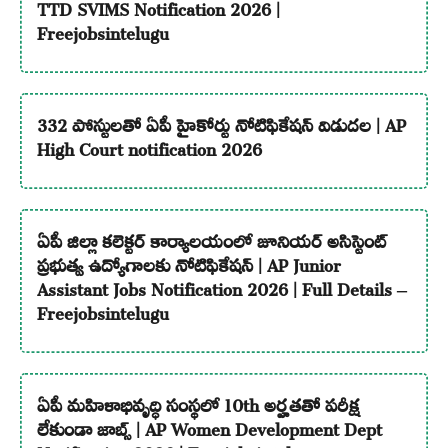
TTD SVIMS Notification 2026 |
Freejobsintelugu
332 పోస్టులతో ఏపీ హైకోర్టు నోటిఫికేషన్ విడుదల | AP
High Court notification 2026
ఏపీ జిల్లా కలెక్టర్ కార్యాలయంలో జూనియర్ అసిస్టెంట్
ప్రభుత్వ ఉద్యోగాలకు నోటిఫికేషన్ | AP Junior
Assistant Jobs Notification 2026 | Full Details –
Freejobsintelugu
ఏపీ మహిళాభివృద్ధి సంస్థలో 10th అర్హతతో పరీక్ష
లేకుండా జాబ్స్ | AP Women Development Dept