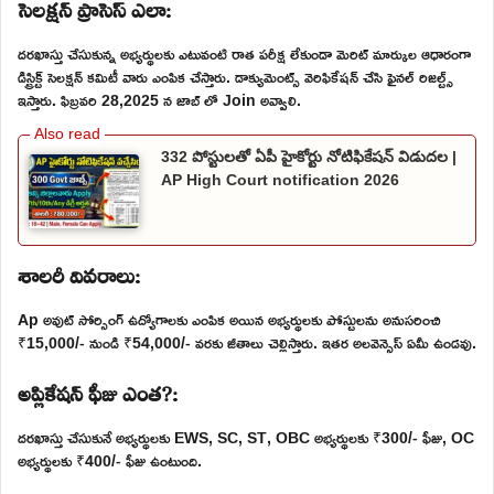
సెలక్షన్ ప్రాసెస్ ఎలా:
దరఖాస్తు చేసుకున్న అభ్యర్థులకు ఎటువంటి రాత పరీక్ష లేకుండా మెరిట్ మార్కుల ఆధారంగా
డిస్ట్రిక్ట్ సెలక్షన్ కమిటీ వారు ఎంపిక చేస్తారు. డాక్యుమెంట్స్ వెరిఫికేషన్ చేసి ఫైనల్ రిజల్ట్స్
ఇస్తారు. ఫిబ్రవరి 28,2025 న జాబ్ లో Join అవ్వాలి.
332 పోస్టులతో ఏపీ హైకోర్టు నోటిఫికేషన్ విడుదల |
AP High Court notification 2026
శాలరీ వివరాలు:
Ap అవుట్ సోర్సింగ్ ఉద్యోగాలకు ఎంపిక అయిన అభ్యర్థులకు పోస్టులను అనుసరించి
₹15,000/- నుండి ₹54,000/- వరకు జీతాలు చెల్లిస్తారు. ఇతర అలవెన్సెస్ ఏమీ ఉండవు.
అప్లికేషన్ ఫీజు ఎంత?:
దరఖాస్తు చేసుకునే అభ్యర్థులకు EWS, SC, ST, OBC అభ్యర్థులకు ₹300/- ఫీజు, OC
అభ్యర్థులకు ₹400/- ఫీజు ఉంటుంది.