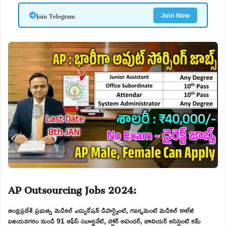
Join Telegram
Join Now
AP Outsourcing Jobs 2024:
ఆంధ్రప్రదేశ్ ప్రభుత్వ మెడికల్ ఎడ్యుకేషన్ డిపార్ట్మెంట్, గవర్నమెంట్ మెడికల్ కాలేజీ
విజయనగరం నుండి 91 ఆఫీస్ సబార్డినేట్, స్టోర్ అటెండర్, జూనియర్ అసిస్టెంట్ కమ్