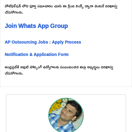
నోటిఫికేషన్ లోని పూర్తి సమాచారం చూసి ఈ క్రింది లింక్స్ ద్వారా వెంటనే దరఖాస్తు
చేసుకోగలరు.
Join Whats App Group
AP Outsourcing Jobs : Apply Process
Notification & Application Form
ఆంధ్రప్రదేశ్ అవుట్ సోర్సింగ్ ఉద్యోగాలకు సంబందించిన జిల్లా అభ్యర్థులు దరఖాస్తు
చేసుకోగలరు.