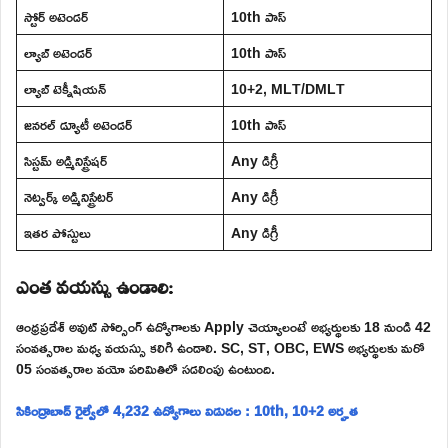
స్టోర్ అటెండర్
10th పాస్
ల్యాబ్ అటెండర్
10th పాస్
ల్యాబ్ టెక్నీషియన్
10+2, MLT/DMLT
జనరల్ డ్యూటీ అటెండర్
10th పాస్
సిస్టమ్ అడ్మినిస్ట్రేషర్
Any డిగ్రీ
నెట్వర్క్ అడ్మినిస్ట్రేటర్
Any డిగ్రీ
ఇతర పోస్టులు
Any డిగ్రీ
ఎంత వయస్సు ఉండాలి:
ఆంధ్రప్రదేశ్ అవుట్ సోర్సింగ్ ఉద్యోగాలకు Apply చెయ్యాలంటే అభ్యర్థులకు 18 నుండి 42
సంవత్సరాల మధ్య వయస్సు కలిగి ఉండాలి. SC, ST, OBC, EWS అభ్యర్థులకు మరో
05 సంవత్సరాల వయో పరిమితిలో సడలింపు ఉంటుంది.
సికింద్రాబాద్ రైల్వేలో 4,232 ఉద్యోగాలు విడుదల : 10th, 10+2 అర్హత