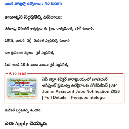
ఎయిర్ పోర్టుల్లో ఉద్యోగాలు : No Exam
కావాల్సిన సర్టిఫికెట్స్ వివరాలు:
దరఖాస్తు చేసుకునే అభ్యర్థులు ఈ క్రింది డాక్యుమెంట్స్ కలిగి ఉండాలి.
10th, ఇంటర్, డిగ్రీ, మెడికల్ సర్టిఫికెట్స్ ఉండాలి
కుల ధ్రువీకరణ పత్రాలు, స్టడీ సర్టిఫికెట్స్
1st నుండి 10th వరకు చదివిన స్టడీ సర్టిఫికెట్స్
ఏపీ జిల్లా కలెక్టర్ కార్యాలయంలో జూనియర్
అసిస్టెంట్ ప్రభుత్వ ఉద్యోగాలకు నోటిఫికేషన్ | AP
Junior Assistant Jobs Notification 2026
| Full Details – Freejobsintelugu
మెడికల్ సర్టిఫికెట్స్ ఉండాలి
ఎలా Apply చెయ్యాలి: