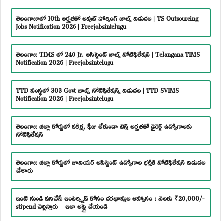
తెలంగాణాలో 10th అర్హతతో అవుట్ సోర్సింగ్ జాబ్స్ విడుదల | TS Outsourcing
Jobs Notification 2026 | Freejobsintelugu
తెలంగాణ TIMS లో 240 Jr. అసిస్టెంట్ జాబ్స్ నోటిఫికేషన్ | Telangana TIMS
Notification 2026 | Freejobsintelugu
TTD సంస్థలో 303 Govt జాబ్స్ నోటిఫికేషన్స్ విడుదల | TTD SVIMS
Notification 2026 | Freejobsintelugu
తెలంగాణ జిల్లా కోర్టులో పరీక్ష, ఫీజు లేకుండా టెన్త్ అర్హతతో డైరెక్ట్ ఉద్యోగాలకు
నోటిఫికేషన్
తెలంగాణ జిల్లా కోర్టులో జూనియర్ అసిస్టెంట్ ఉద్యోగాల భర్తీకి నోటిఫికేషన్ విడుదల
చేశారు
ఇంటి నుండి పనిచేసే ఇంటర్న్షిప్ కోసం దరఖాస్తుల ఆహ్వానం : నెలకు ₹20,000/-
stipend చెల్లిస్తారు – ఇలా అప్లై చేయండి