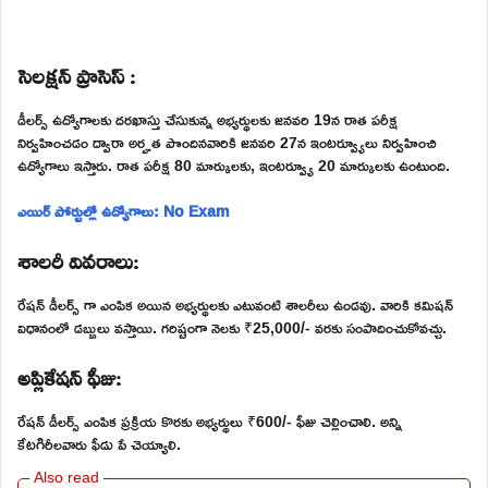
సెలక్షన్ ప్రాసెస్ :
డీలర్స్ ఉద్యోగాలకు దరఖాస్తు చేసుకున్న అభ్యర్థులకు జనవరి 19న రాత పరీక్ష
నిర్వహించడం ద్వారా అర్హత పొందినవారికి జనవరి 27న ఇంటర్వ్యూలు నిర్వహించి
ఉద్యోగాలు ఇస్తారు. రాత పరీక్ష 80 మార్కులకు, ఇంటర్వ్యూ 20 మార్కులకు ఉంటుంది.
ఎయిర్ పోర్టుల్లో ఉద్యోగాలు: No Exam
శాలరీ వివరాలు:
రేషన్ డీలర్స్ గా ఎంపిక అయిన అభ్యర్థులకు ఎటువంటి శాలరీలు ఉండవు. వారికి కమిషన్
విధానంలో డబ్బులు వస్తాయి. గరిష్టంగా నెలకు ₹25,000/- వరకు సంపాదించుకోవచ్చు.
అప్లికేషన్ ఫీజు:
రేషన్ డీలర్స్ ఎంపిక ప్రక్రియ కొరకు అభ్యర్థులు ₹600/- ఫీజు చెల్లించాలి. అన్ని
కేటగిరీలవారు ఫీడు పే చెయ్యాలి.