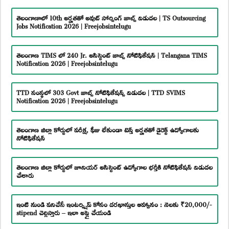
తెలంగాణాలో 10th అర్హతతో అవుట్ సోర్సింగ్ జాబ్స్ విడుదల | TS Outsourcing
Jobs Notification 2026 | Freejobsintelugu
తెలంగాణ TIMS లో 240 Jr. అసిస్టెంట్ జాబ్స్ నోటిఫికేషన్ | Telangana TIMS
Notification 2026 | Freejobsintelugu
TTD సంస్థలో 303 Govt జాబ్స్ నోటిఫికేషన్స్ విడుదల | TTD SVIMS
Notification 2026 | Freejobsintelugu
తెలంగాణ జిల్లా కోర్టులో పరీక్ష, ఫీజు లేకుండా టెన్త్ అర్హతతో డైరెక్ట్ ఉద్యోగాలకు
నోటిఫికేషన్
తెలంగాణ జిల్లా కోర్టులో జూనియర్ అసిస్టెంట్ ఉద్యోగాల భర్తీకి నోటిఫికేషన్ విడుదల
చేశారు
ఇంటి నుండి పనిచేసే ఇంటర్న్షిప్ కోసం దరఖాస్తుల ఆహ్వానం : నెలకు ₹20,000/-
stipend చెల్లిస్తారు – ఇలా అప్లై చేయండి