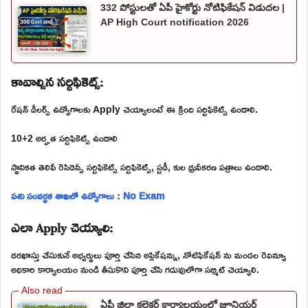
332 పోస్టులతో ఏపీ హైకోర్టు నోటిఫికేషన్ విడుదల |
AP High Court notification 2026
కావాల్సిన సర్టిఫికెట్స్:
రేషన్ డీలర్స్ ఉద్యోగాలకు Apply చెయ్యాలంటే ఈ క్రింది సర్టిఫికెట్స్ ఉండాలి.
10+2 అర్హత సర్టిఫికెట్స్ ఉండాలి
స్థానికత తెలిపే రెసిడెన్సీ సర్టిఫికెట్స్ సర్టిఫికెట్స్, స్టడీ, కుల ధ్రువీకరణ పత్రాలు ఉండాలి.
పశు సంవర్ధక శాఖలో ఉద్యోగాలు : No Exam
ఎలా Apply చెయ్యాలి:
దరఖాస్తు చేసుకునే అభ్యర్థులు పూర్తి చేసిన అప్లికేషన్ను, నోటిఫికేషన్ ను మండల రెవిన్యూ
అధికారి కార్యాలయం నుండి తీసుకొని పూర్తి చేసి గడువులోగా సబ్మిట్ చెయ్యాలి.
ఏపీ జిల్లా కలెక్టర్ కార్యాలయంలో జూనియర్