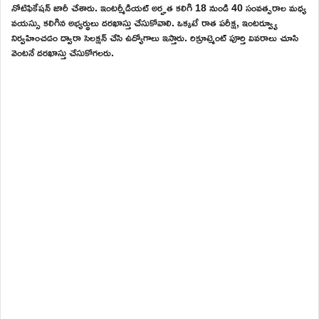
నోటిఫికేషన్ జారీ చేశారు. ఇంటర్మీడియట్ అర్హత కలిగి 18 నుండి 40 సంవత్సరాల మధ్య
వయస్సు కలిగిన అభ్యర్థులు దరఖాస్తు చేసుకోవాలి. ఒక్కటే రాత పరీక్ష, ఇంటర్వ్యూ
నిర్వహించడం ద్వారా సెలక్షన్ చేసి ఉద్యోగాలు ఇస్తారు. రిక్రూట్మెంట్ పూర్తి వివరాలు చూసి
వెంటనే దరఖాస్తు చేసుకోగలరు.