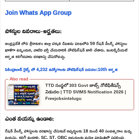
Join Whats App Group
పోస్టుల వివరాలు-అర్హతలు:
ఆంధ్రప్రదేశ్ లోని శ్రీకాకుళం జిల్లా టెక్కలి డివిజను పరిధిలోని 59 రేషన్ డీలర్స్ పోస్టులు
ఖాళీగా ఉన్నందున, వాటిని భర్తీ చేయడానికి నోటిఫికేషన్ జారీ చేశారు. ఇంటర్మీడియట్
అర్హత కలిగినవారు దరఖాస్తు చేసుకోవచ్చు.
సికింద్రాబాద్ రైల్వే లో 4,232 ఉద్యోగాలకు నోటిఫికేషన్ విడుదల:10th అర్హత
TTD సంస్థలో 303 Govt జాబ్స్ నోటిఫికేషన్స్
విడుదల | TTD SVIMS Notification 2026 |
Freejobsintelugu
ఎంత వయస్సు ఉండాలి:
రేషన్ డీలర్స్ పోస్టులకు దరఖాస్తు చేసుకునే అభ్యర్థులకు 18 నుండి 40 సంవత్సరాల మధ్య
వయస్సు కలిగి ఉండాలి. SC, ST, OBC అభ్యర్థులకు వయో పరిమితిలో సడలింపు