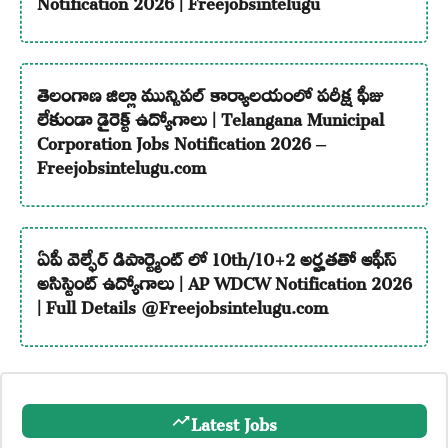
తెలంగాణ జిల్లా మున్సిపల్ కార్యాలయంలో పరీక్ష ఫీజు
లేకుండా డైరెక్ట్ ఉద్యోగాలు | Telangana Municipal
Corporation Jobs Notification 2026 –
Freejobsintelugu.com
ఏపీ వెల్ఫేర్ డిపార్ట్మెంట్ లో 10th/10+2 అర్హతతో ఆఫీస్
అసిస్టెంట్ ఉద్యోగాలు | AP WDCW Notification 2026
| Full Details @Freejobsintelugu.com
Latest Jobs