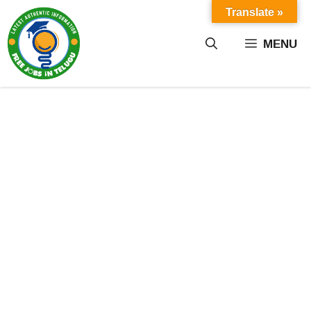
Skip
Translate »
to
content
MENU