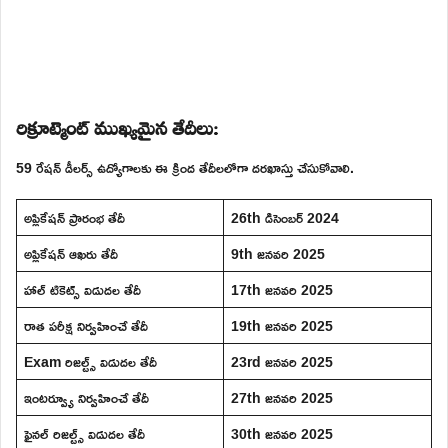
రిక్రూట్మెంట్ ముఖ్యమైన తేదీలు:
59 రేషన్ డీలర్స్ ఉద్యోగాలకు ఈ క్రింద తేదీలలోగా దరఖాస్తు చేసుకోవాలి.
అప్లికేషన్ ప్రారంభ తేదీ
26th డిసెంబర్ 2024
అప్లికేషన్ ఆఖరు తేదీ
9th జనవరి 2025
హాల్ టికెట్స్ విడుదల తేదీ
17th జనవరి 2025
రాత పరీక్ష నిర్వహించే తేదీ
19th జనవరి 2025
Exam రిజల్ట్స్ విడుదల తేదీ
23rd జనవరి 2025
ఇంటర్వ్యూ నిర్వహించే తేదీ
27th జనవరి 2025
ఫైనల్ రిజల్ట్స్ విడుదల తేదీ
30th జనవరి 2025