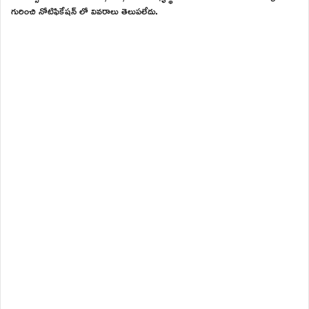
గురించి నోటిఫికేషన్ లో వివరాలు తెలుపలేదు.