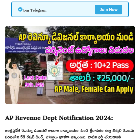
Join Telegram
Join Now
AP Revenue Dept Notification 2024:
ఆంధ్రప్రదేశ్ రెవిన్యూ డివిజనల్ అధికారి కార్యాలయం నుండి శ్రీకాకుళం జిల్లా టెక్కలి డివిజను
పరిధిలోని 59 రేషన్ డీలర్స్ పోస్టులు ఖాళీగా ఉన్నందున, వాటిని భర్తీ చేయడానికి