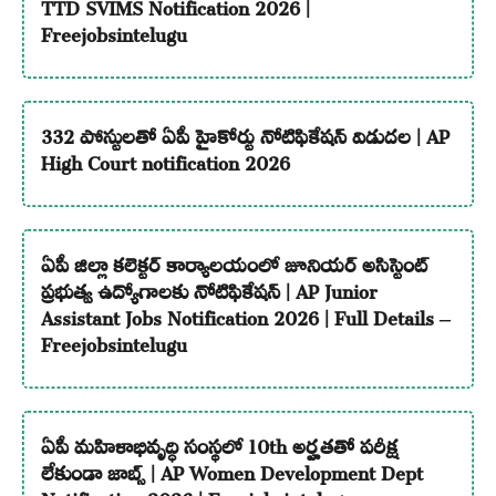
TTD SVIMS Notification 2026 |
Freejobsintelugu
332 పోస్టులతో ఏపీ హైకోర్టు నోటిఫికేషన్ విడుదల | AP
High Court notification 2026
ఏపీ జిల్లా కలెక్టర్ కార్యాలయంలో జూనియర్ అసిస్టెంట్
ప్రభుత్వ ఉద్యోగాలకు నోటిఫికేషన్ | AP Junior
Assistant Jobs Notification 2026 | Full Details –
Freejobsintelugu
ఏపీ మహిళాభివృద్ధి సంస్థలో 10th అర్హతతో పరీక్ష
లేకుండా జాబ్స్ | AP Women Development Dept
Notification 2026 | Freejobsintelugu