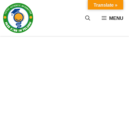
Skip
Translate »
to
content
MENU