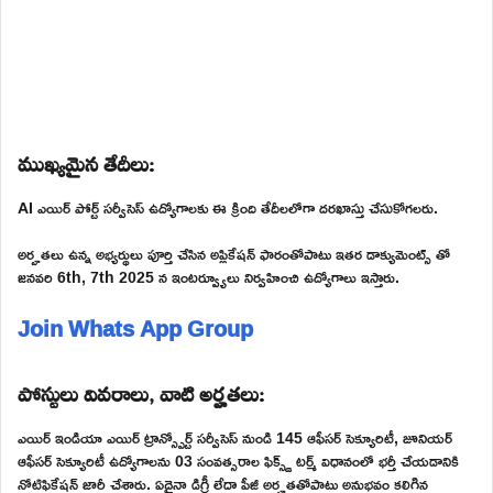
ముఖ్యమైన తేదీలు:
AI ఎయిర్ పోర్ట్ సర్వీసెస్ ఉద్యోగాలకు ఈ క్రింది తేదీలలోగా దరఖాస్తు చేసుకోగలరు.
అర్హతలు ఉన్న అభ్యర్థులు పూర్తి చేసిన అప్లికేషన్ ఫారంతోపాటు ఇతర డాక్యుమెంట్స్ తో
జనవరి 6th, 7th 2025 న ఇంటర్వ్యూలు నిర్వహించి ఉద్యోగాలు ఇస్తారు.
Join Whats App Group
పోస్టులు వివరాలు, వాటి అర్హతలు:
ఎయిర్ ఇండియా ఎయిర్ ట్రాన్స్పోర్ట్ సర్వీసెస్ నుండి 145 ఆఫీసర్ సెక్యూరిటీ, జూనియర్
ఆఫీసర్ సెక్యూరిటీ ఉద్యోగాలను 03 సంవత్సరాల ఫిక్స్డ్ టర్మ్ విధానంలో భర్తీ చేయడానికి
నోటిఫికేషన్ జారీ చేశారు. ఏదైనా డిగ్రీ లేదా పీజీ అర్హతతోపాటు అనుభవం కలిగిన