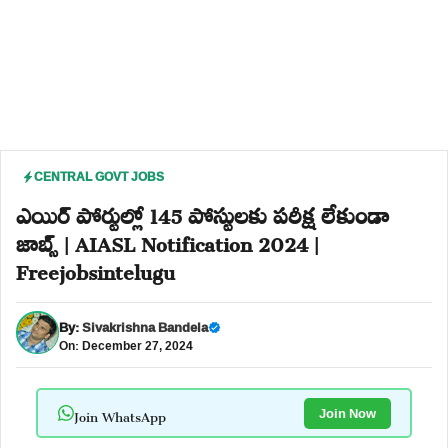
CENTRAL GOVT JOBS
ఎయిర్ పోర్టుల్లో 145 పోస్టులకు పరీక్ష లేకుండా
జాబ్స్ | AIASL Notification 2024 |
Freejobsintelugu
By:
Sivakrishna Bandela
On: December 27, 2024
Join WhatsApp
Join Now